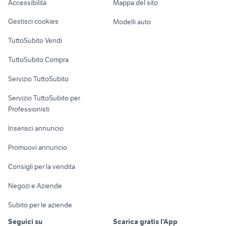
Accessibilità
Mappa del sito
Loft, mansarde e
Veicoli commerciali
altro
Gestisci cookies
Modelli auto
Case vacanza
TuttoSubito Vendi
Uffici e Locali
TuttoSubito Compra
commerciali
Servizio TuttoSubito
elettronica
per la casa e la
sports e hobby
Servizio TuttoSubito per
persona
Informatica
Animali
Professionisti
Arredamento e
Console e
Accessori per
Casalinghi
Inserisci annuncio
Videogiochi
animali
Elettrodomestici
Promuovi annuncio
Audio/Video
Musica e Film
Giardino e Fai da te
Consigli per la vendita
Fotografia
Libri e Riviste
Abbigliamento e
Negozi e Aziende
Telefonia
Strumenti Musicali
Accessori
Subito per le aziende
Sports
Tutto per i bambini
Seguici su
Scarica gratis l'App