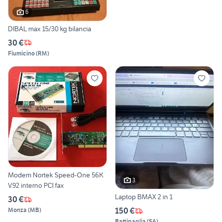
6
DIBAL max 15/30 kg bilancia
30 €
Fiumicino
(
RM
)
Modem Nortek Speed-One 56K
3
V.92 interno PCI fax
Laptop BMAX 2 in 1
30 €
150 €
Monza
(
MB
)
Battipaglia
(
SA
)