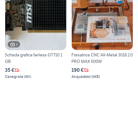
3
Scheda grafica fanless GT710 1
Fresatrice CNC All-Metal 3018 2.0
GB
PRO MAX 500W
35 €
190 €
Canegrate
(
MI
)
Acquedolci
(
ME
)