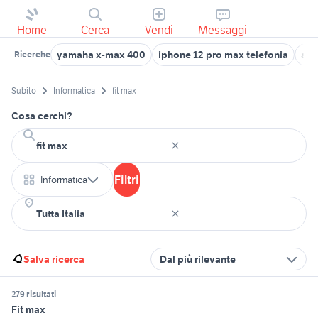
Home
Cerca
Vendi
Messaggi
yamaha x-max 400
iphone 12 pro max telefonia
app
Ricerche
Subito
Informatica
fit max
Cosa cerchi?
Filtri
Informatica
Salva ricerca
Dal più rilevante
279 risultati
Fit max