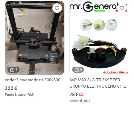
4
6
ender 3 max moddata 300x300
AVR MAX 8kW TRIFASE PER
GRUPPO ELETTROGENO 8 FILI
200 €
28 €
Fonte Nuova
(
RM
)
Brindisi
(
BR
)