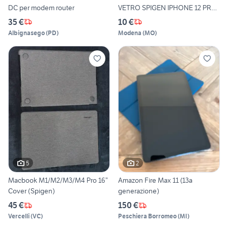
DC per modem router
VETRO SPIGEN IPHONE 12 PRO
M
35 €
10 €
Albignasego
(
PD
)
Modena
(
MO
)
5
2
Macbook M1/M2/M3/M4 Pro 16”
Amazon Fire Max 11 (13a
Cover (Spigen)
generazione)
45 €
150 €
Vercelli
(
VC
)
Peschiera Borromeo
(
MI
)