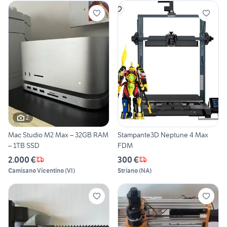
2
Mac Studio M2 Max – 32GB RAM
Stampante3D Neptune 4 Max
– 1TB SSD
FDM
2.000 €
300 €
Camisano Vicentino
(
VI
)
Striano
(
NA
)