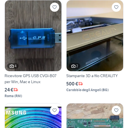
4
2
Ricevitore GPS USB CVGI-B07
Stampante 3D a filo CREALITY
per Win, Mac e Linux
500 €
24 €
Carobbio degli Angeli
(
BG
)
Roma
(
RM
)