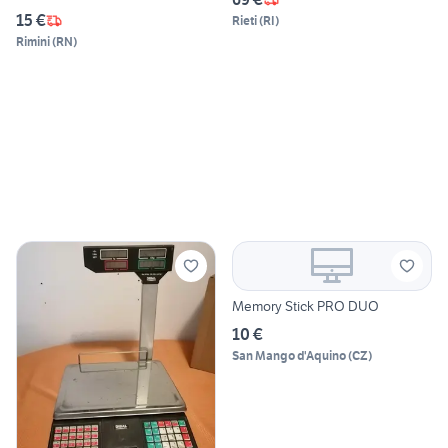
15 €
Rieti
(
RI
)
Rimini
(
RN
)
Memory Stick PRO DUO
10 €
San Mango d'Aquino
(
CZ
)