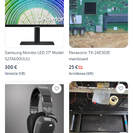
Samsung Monitor LED 27" Model
Panasonic TX-24E303E
S27A600UUU.
mainboard
300 €
25 €
Venezia
(
VE
)
Arcidosso
(
GR
)