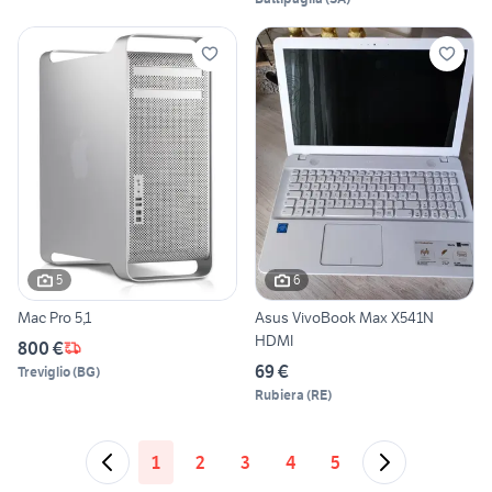
5
6
Mac Pro 5,1
Asus VivoBook Max X541N
HDMI
800 €
69 €
Treviglio
(
BG
)
Rubiera
(
RE
)
1
2
3
4
5