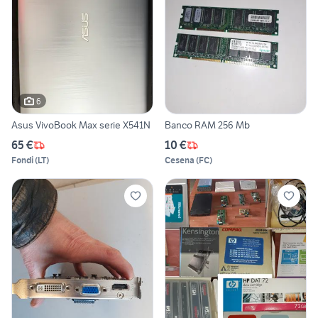
6
Asus VivoBook Max serie X541N
Banco RAM 256 Mb
65 €
10 €
Fondi
(
LT
)
Cesena
(
FC
)