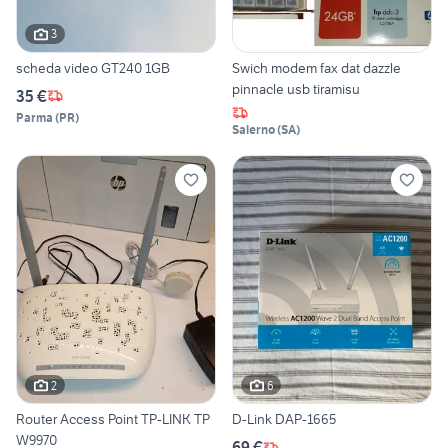
3
scheda video GT240 1GB
Swich modem fax dat dazzle
pinnacle usb tiramisu
35 €
Parma
(
PR
)
Salerno
(
SA
)
2
6
Router Access Point TP-LINK TP
D-Link DAP-1665
W9970
69 €