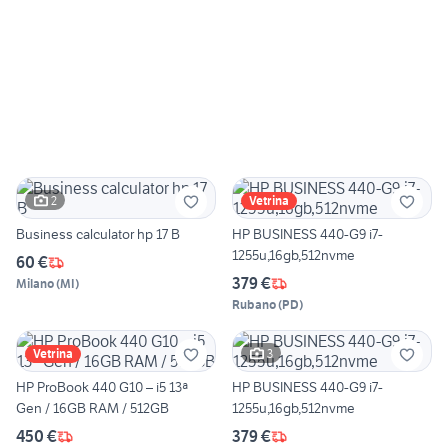
2
Vetrina
Business calculator hp 17 B
HP BUSINESS 440-G9 i7-
1255u,16gb,512nvme
60 €
379 €
Milano
(
MI
)
Rubano
(
PD
)
3
Vetrina
HP ProBook 440 G10 – i5 13ª
HP BUSINESS 440-G9 i7-
Gen / 16GB RAM / 512GB
1255u,16gb,512nvme
450 €
379 €