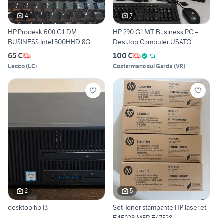
4
7
HP Prodesk 600 G1 DM
HP 290 G1 MT Business PC –
BUSINESS Intel 500HHD 8G
Desktop Computer USATO
RAM
65 €
100 €
Lecco
(
LC
)
Costermano sul Garda
(
VR
)
2
5
desktop hp I3
Set Toner stampante HP laserjet
E45028 MFP E47528