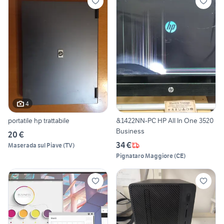
4
portatile hp trattabile
&1422NN-PC HP All In One 3520
Business
20 €
34 €
Maserada sul Piave
(
TV
)
Pignataro Maggiore
(
CE
)