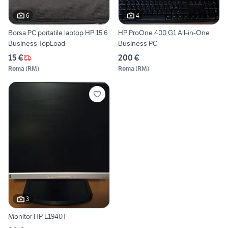
6
4
Borsa PC portatile laptop HP 15.6
HP ProOne 400 G1 All-in-One
Business TopLoad
Business PC
15 €
200 €
Roma
(
RM
)
Roma
(
RM
)
3
Monitor HP L1940T