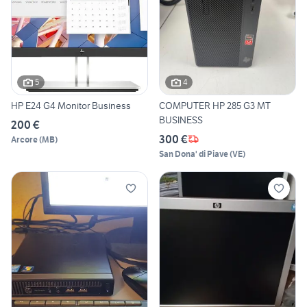
5
4
HP E24 G4 Monitor Business
COMPUTER HP 285 G3 MT
BUSINESS
200 €
300 €
Arcore
(
MB
)
San Dona' di Piave
(
VE
)