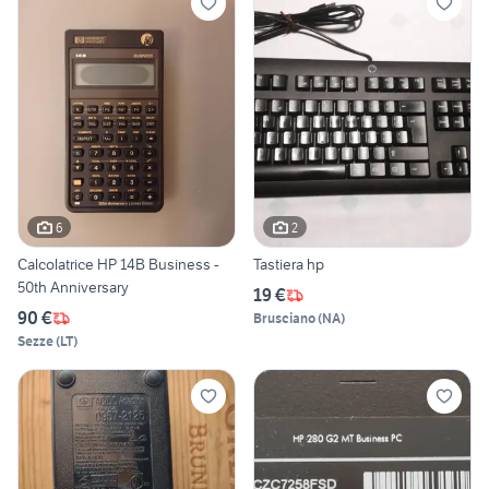
6
2
Calcolatrice HP 14B Business -
Tastiera hp
50th Anniversary
19 €
90 €
Brusciano
(
NA
)
Sezze
(
LT
)