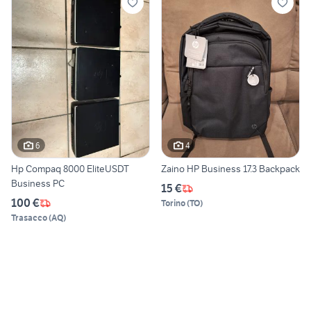
6
4
Hp Compaq 8000 EliteUSDT
Zaino HP Business 17.3 Backpack
Business PC
15 €
100 €
Torino
(
TO
)
Trasacco
(
AQ
)