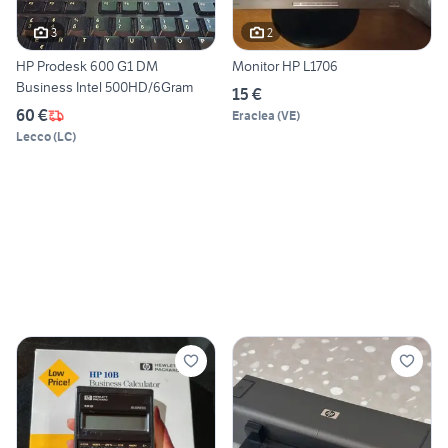
3
2
HP Prodesk 600 G1 DM
Monitor HP L1706
Business Intel 500HD/6Gram
15 €
60 €
Eraclea
(
VE
)
Lecco
(
LC
)