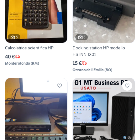
5
6
Calcolatrice scientifica HP
Docking station HP modello
HSTNN-IX01
40 €
15 €
Monterotondo
(
RM
)
Ozzano dell'Emilia
(
BO
)