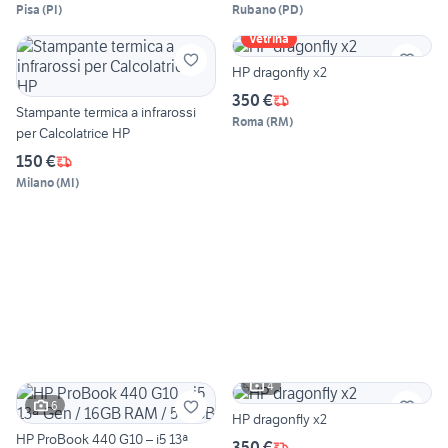
Pisa
(
PI
)
Rubano
(
PD
)
Vetrina
HP dragonfly x2
350 €
Stampante termica a infrarossi
Roma
(
RM
)
per Calcolatrice HP
150 €
Milano
(
MI
)
4
6
HP dragonfly x2
HP ProBook 440 G10 – i5 13ª
350 €