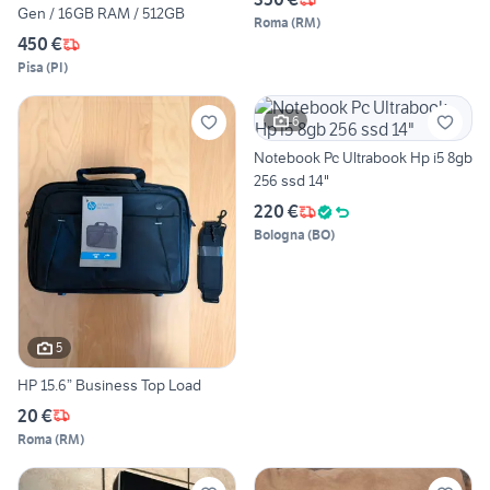
Gen / 16GB RAM / 512GB
Roma
(
RM
)
450 €
Pisa
(
PI
)
6
Notebook Pc Ultrabook Hp i5 8gb
256 ssd 14"
220 €
Bologna
(
BO
)
5
HP 15.6” Business Top Load
20 €
Roma
(
RM
)