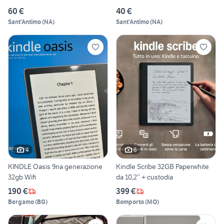
60 €
40 €
Sant'Antimo
(
NA
)
Sant'Antimo
(
NA
)
4
6
KINDLE Oasis 9na generazione
Kindle Scribe 32GB Paperwhite
32gb Wifi
da 10,2’’ + custodia
190 €
399 €
Bergamo
(
BG
)
Bomporto
(
MO
)