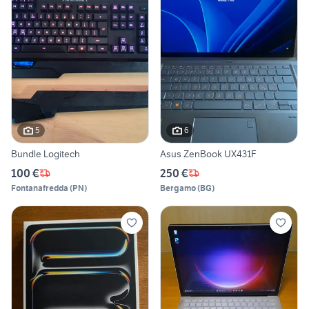
5
6
Bundle Logitech
Asus ZenBook UX431F
100 €
250 €
Fontanafredda
(
PN
)
Bergamo
(
BG
)