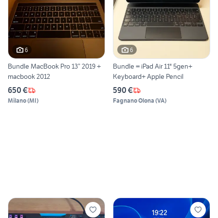
6
6
Bundle MacBook Pro 13” 2019 +
Bundle = iPad Air 11" 5gen+
macbook 2012
Keyboard+ Apple Pencil
650 €
590 €
Milano
(
MI
)
Fagnano Olona
(
VA
)