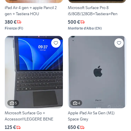
iPad Air 4 gen + apple Pancil 2
Microsoft Surface Pro 8
gen + Tastiera HOU
i5/8GB/128GB+Tastiera+Pen
380 €
500 €
Firenze
(
FI
)
Monforte d'Alba
(
CN
)
5
4
Microsoft Surface Go +
Apple iPad Air 5a Gen (M1)
Accessori!!LEGGERE BENE
Space Grey
125 €
650 €