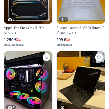
3
4
Apple iPad Pro 13 M4 512Gb
Surface Laptop 2. 13" 2k Touch i7
NUOVO
8° Ran 16GB+512
1.250 €
299 €
Rovellasca
(
CO
)
Milano
(
MI
)
3
3