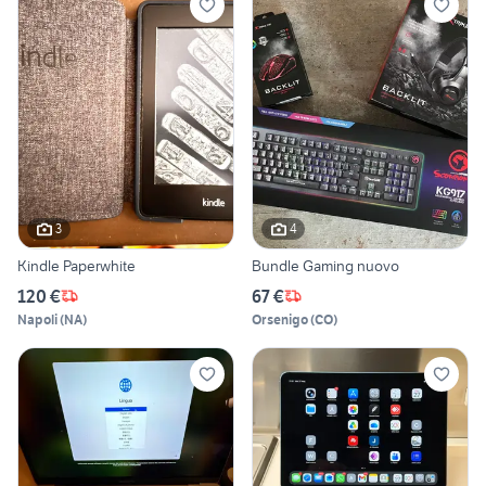
3
4
Kindle Paperwhite
Bundle Gaming nuovo
120 €
67 €
Napoli
(
NA
)
Orsenigo
(
CO
)