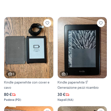
5
3
Kindle paperwhite con cover e
Kindle paperwhite 5°
cavo
Generazione pezzi ricambio
80 €
30 €
Padova
(
PD
)
Napoli
(
NA
)