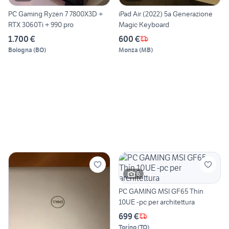
PC Gaming Ryzen 7 7800X3D +
iPad Air (2022) 5a Generazione
RTX 3060Ti + 990 pro
Magic Keyboard
1.700 €
600 €
Bologna
(
BO
)
Monza
(
MB
)
6
PC GAMING MSI GF65 Thin
10UE -pc per architettura
699 €
Torino
(
TO
)