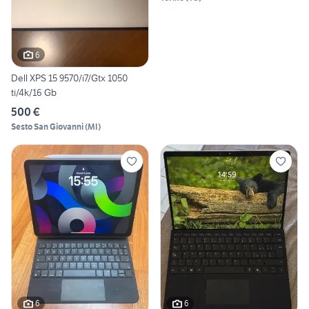
6
Dell XPS 15 9570/i7/Gtx 1050
ti/4k/16 Gb
500 €
Sesto San Giovanni
(
MI
)
6
6