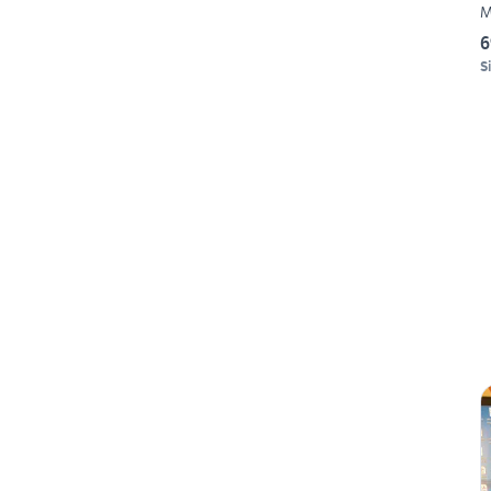
M
6
S