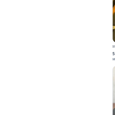
M
5
M