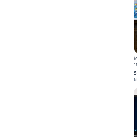
MSI
1
5
N