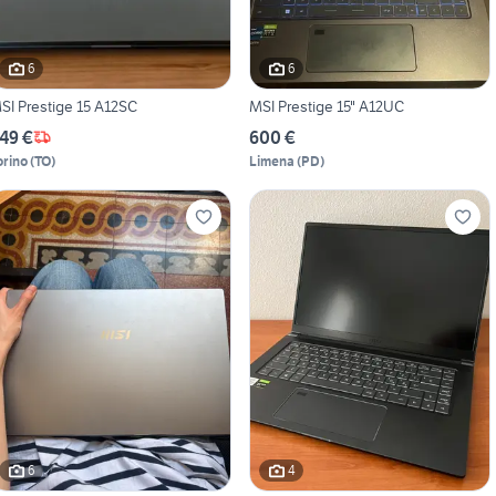
6
6
SI Prestige 15 A12SC
MSI Prestige 15" A12UC
49 €
600 €
orino
(
TO
)
Limena
(
PD
)
6
4