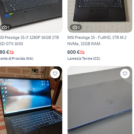
6
6
SI Prestige 15 i7-1280P 16GB 1TB
MSI Prestige 15 - FullHD, 1TB M.2
SD GTX 1650
NVMe, 32GB RAM
90 €
600 €
onte di Procida
(
NA
)
Lamezia Terme
(
CZ
)