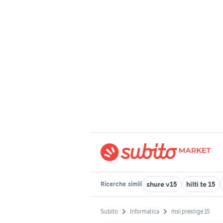
shure v15
hilti te 15
Ricerche
simili
Subito
Informatica
msi prestige 15