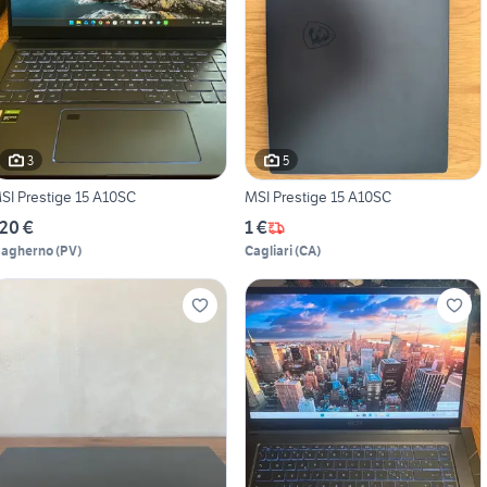
3
5
SI Prestige 15 A10SC
MSI Prestige 15 A10SC
20 €
1 €
agherno
(
PV
)
Cagliari
(
CA
)