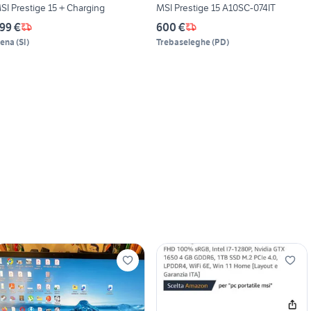
SI Prestige 15 + Charging
MSI Prestige 15 A10SC-074IT
99 €
600 €
iena
(
SI
)
Trebaseleghe
(
PD
)