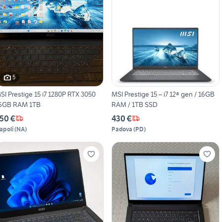
5
 Prestige 15 i7 1280P RTX 3050
MSI Prestige 15 – i7 12ª gen / 16GB
6GB RAM 1TB
RAM / 1TB SSD
50 €
430 €
apoli
(
NA
)
Padova
(
PD
)