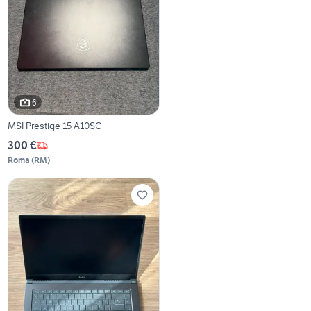
6
MSI Prestige 15 A10SC
300 €
Roma
(
RM
)