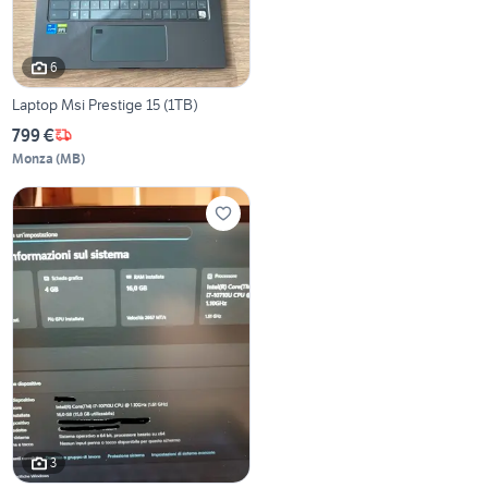
6
Laptop Msi Prestige 15 (1TB)
799 €
Monza
(
MB
)
3