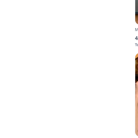
M
4
T