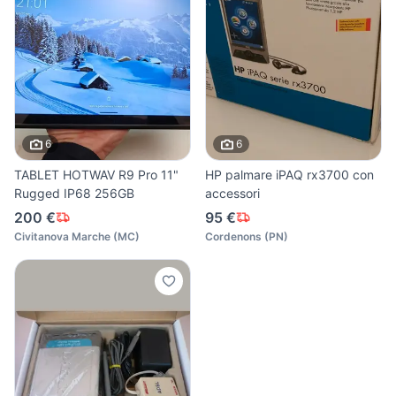
6
6
TABLET HOTWAV R9 Pro 11"
HP palmare iPAQ rx3700 con
Rugged IP68 256GB
accessori
200 €
95 €
Civitanova Marche
(
MC
)
Cordenons
(
PN
)