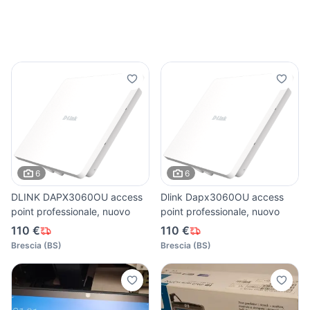
6
6
DLINK DAPX3060OU access
Dlink Dapx3060OU access
point professionale, nuovo
point professionale, nuovo
110 €
110 €
Brescia
(
BS
)
Brescia
(
BS
)