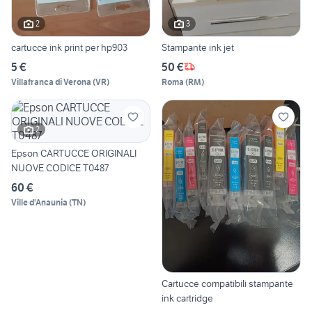
2
3
cartucce ink print per hp903
Stampante ink jet
5 €
50 €
Villafranca di Verona
(
VR
)
Roma
(
RM
)
2
Epson CARTUCCE ORIGINALI
NUOVE CODICE T0487
60 €
Ville d'Anaunia
(
TN
)
Cartucce compatibili stampante
ink cartridge