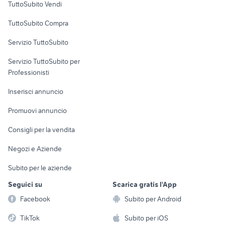
TuttoSubito Vendi
Uffici e Locali
TuttoSubito Compra
commerciali
Servizio TuttoSubito
elettronica
per la casa e la
sports e hobby
Servizio TuttoSubito per
persona
Informatica
Animali
Professionisti
Arredamento e
Console e
Accessori per
Casalinghi
Inserisci annuncio
Videogiochi
animali
Elettrodomestici
Promuovi annuncio
Audio/Video
Musica e Film
Giardino e Fai da te
Consigli per la vendita
Fotografia
Libri e Riviste
Abbigliamento e
Negozi e Aziende
Telefonia
Strumenti Musicali
Accessori
Subito per le aziende
Sports
Tutto per i bambini
Seguici su
Scarica gratis l'App
Biciclette
Facebook
Subito per Android
Collezionismo
TikTok
Subito per iOS