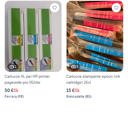
2
3
Cartucce XL per HP printer
Cartucce stampante epson (ink
pagewide pro 552dw
cartridge) 26xl
50 €
15 €
Ferrara
(
FE
)
Roncadelle
(
BS
)