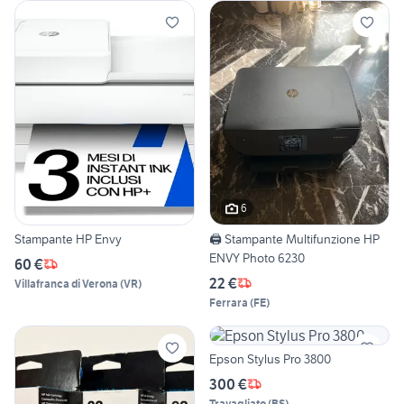
6
Stampante HP Envy
🖨️ Stampante Multifunzione HP
ENVY Photo 6230
60 €
22 €
Villafranca di Verona
(
VR
)
Ferrara
(
FE
)
Epson Stylus Pro 3800
300 €
Travagliato
(
BS
)