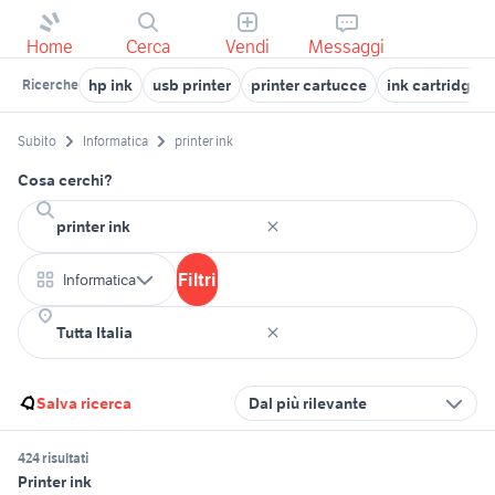
Home
Cerca
Vendi
Messaggi
hp ink
usb printer
printer cartucce
ink cartridges
Ricerche
Subito
Informatica
printer ink
Cosa cerchi?
Filtri
Informatica
Salva ricerca
Dal più rilevante
424 risultati
Printer ink