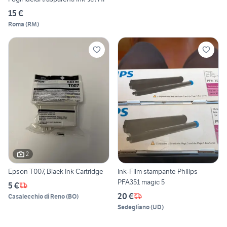
15 €
Roma
(
RM
)
2
Epson T007, Black Ink Cartridge
Ink-Film stampante Philips
PFA351 magic 5
5 €
20 €
Casalecchio di Reno
(
BO
)
Sedegliano
(
UD
)