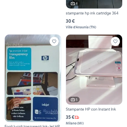
4
stampante hp ink cartridge 364
30 €
Ville d'Anaunia
(
TN
)
5
Stampante HP con Instant Ink
35 €
Milano
(
MI
)
Fogli lucidi trasparenti Ink-Jet HP