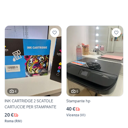
4
6
INK CARTRIDGE 2 SCATOLE
Stampante hp
CARTUCCIE PER STAMPANTE
40 €
20 €
Vicenza
(
VI
)
Roma
(
RM
)