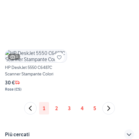
3
HP DeskJet 5550 C6487C
Scanner Stampante Colori
30 €
Rose
(
CS
)
1
2
3
4
5
Più cercati