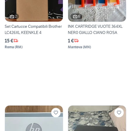
2
6
Set Cartucce Compatibili Brother
INK CARTRIDGE VUOTE 364XL
LC426XL KEENKLE 4
NER0 GIALLO CIANO ROSA
15 €
1 €
Roma
(
RM
)
Mantova
(
MN
)