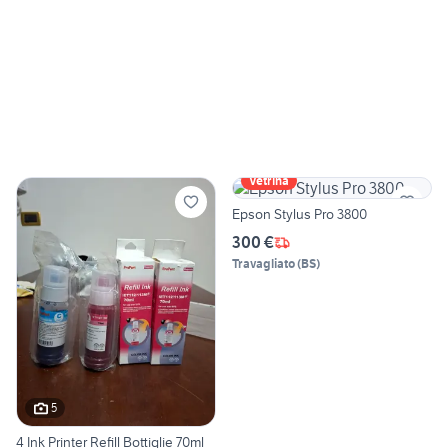
Vetrina
Epson Stylus Pro 3800
300 €
Travagliato
(
BS
)
5
4 Ink Printer Refill Bottiglie 70ml