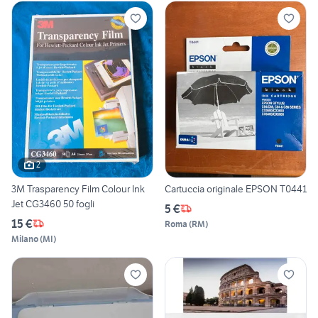
2
3M Trasparency Film Colour Ink
Cartuccia originale EPSON T0441
Jet CG3460 50 fogli
5 €
15 €
Roma
(
RM
)
Milano
(
MI
)