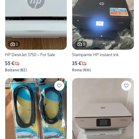
3
3
HP DeskJet 3750 – For Sale
Stampante HP instant Ink
55 €
35 €
Bolzano
(
BZ
)
Roma
(
RM
)