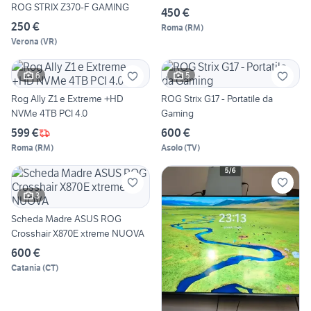
ROG STRIX Z370-F GAMING
450 €
250 €
Roma
(
RM
)
Verona
(
VR
)
6
5
Rog Ally Z1 e Extreme +HD
ROG Strix G17 - Portatile da
NVMe 4TB PCI 4.0
Gaming
599 €
600 €
Roma
(
RM
)
Asolo
(
TV
)
3
Scheda Madre ASUS ROG
Crosshair X870E xtreme NUOVA
600 €
Catania
(
CT
)