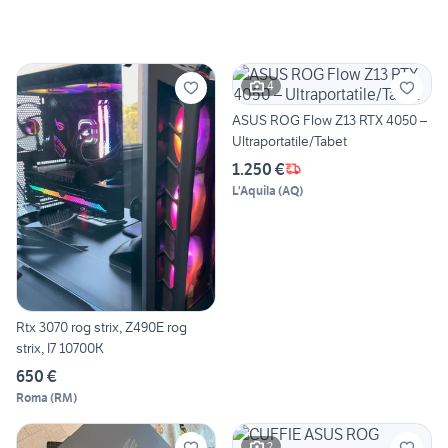
4
ASUS ROG Flow Z13 RTX 4050 –
Ultraportatile/Tabet
1.250 €
L'Aquila
(
AQ
)
Rtx 3070 rog strix, Z490E rog
strix, I7 10700K
650 €
Roma
(
RM
)
2