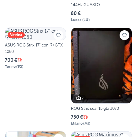
144Hz GUASTO
80 €
Lucca
(
LU
)
Vetrina
ASUS ROG Strix 17” con i7+GTX
1050
700 €
Torino
(
TO
)
2
ROG Strix scar 15 gtx 3070
750 €
Milano
(
MI
)