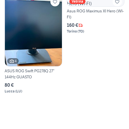
Vetrina
Asus ROG Maximus XI Hero (WI-
FI)
160 €
Torino
(
TO
)
4
ASUS ROG Swift PG278Q 27”
144Hz GUASTO
80 €
Lucca
(
LU
)