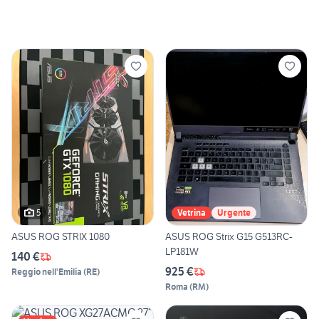
5
Vetrina
Urgente
ASUS ROG STRIX 1080
ASUS ROG Strix G15 G513RC-
LP181W
140 €
925 €
Reggio nell'Emilia
(
RE
)
Roma
(
RM
)