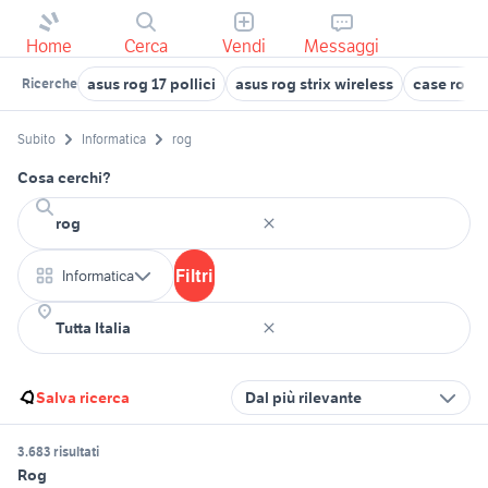
Home
Cerca
Vendi
Messaggi
asus rog 17 pollici
asus rog strix wireless
case rog
Ricerche
Subito
Informatica
rog
Cosa cerchi?
Filtri
Informatica
Salva ricerca
Dal più rilevante
3.683 risultati
Rog