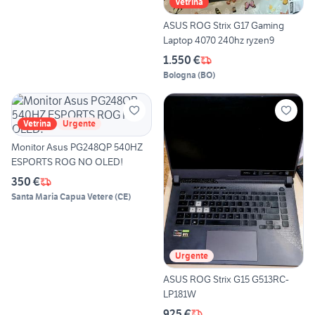
Vetrina
ASUS ROG Strix G17 Gaming
Laptop 4070 240hz ryzen9
1.550 €
Bologna
(
BO
)
Vetrina
Urgente
Monitor Asus PG248QP 540HZ
ESPORTS ROG NO OLED!
350 €
Santa Maria Capua Vetere
(
CE
)
Urgente
ASUS ROG Strix G15 G513RC-
LP181W
925 €