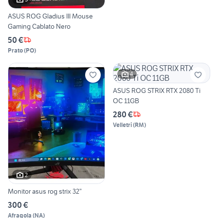
ASUS ROG Gladius III Mouse
Gaming Cablato Nero
50 €
Prato
(
PO
)
4
ASUS ROG STRIX RTX 2080 Ti
OC 11GB
280 €
Velletri
(
RM
)
2
Monitor asus rog strix 32”
300 €
Afragola
(
NA
)