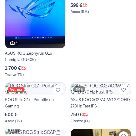
599 €
Roma
(
RM
)
6
ASUS ROG Zephyrus G16
(famiglia GU605)
1.700 €
Trento
(
TN
)
6
Vetrina
ROG Strix G17 - Portatile da
ASUS ROG XG27ACMG 27” QHD
Gaming
270Hz Fast IPS
600 €
250 €
Asolo
(
TV
)
Firenze
(
FI
)
2