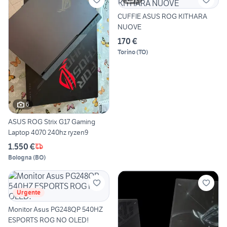
CUFFIE ASUS ROG KITHARA
NUOVE
170 €
Torino
(
TO
)
6
ASUS ROG Strix G17 Gaming
Laptop 4070 240hz ryzen9
1.550 €
Bologna
(
BO
)
Urgente
Monitor Asus PG248QP 540HZ
ESPORTS ROG NO OLED!