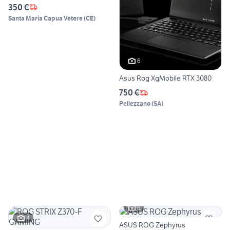
350 €
Santa Maria Capua Vetere
(
CE
)
6
Asus Rog XgMobile RTX 3080
750 €
Pellezzano
(
SA
)
6
4
ASUS ROG Zephyrus