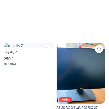
rog ally Z1
250 €
Bari
(
BA
)
Vetrina
ASUS ROG Swift PG278Q 27”