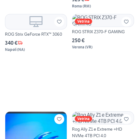
Roma
(
RM
)
Vetrina
ROG STRIX Z370-F GAMING
ROG Strix GeForce RTX™ 3060
250 €
340 €
Verona
(
VR
)
Napoli
(
NA
)
Vetrina
Rog Ally Z1 e Extreme +HD
NVMe 4TB PCI 4.0