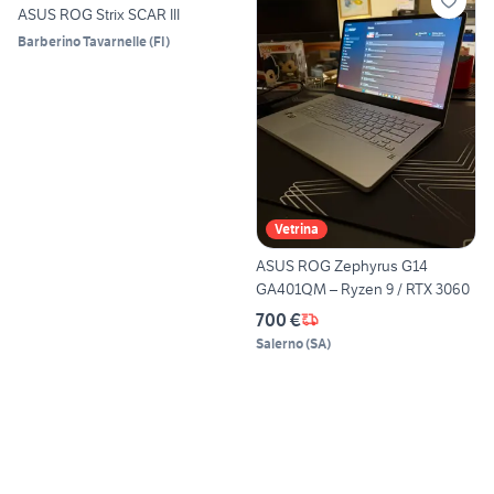
ASUS ROG Strix SCAR III
Barberino Tavarnelle
(
FI
)
Vetrina
ASUS ROG Zephyrus G14
GA401QM – Ryzen 9 / RTX 3060
700 €
Salerno
(
SA
)