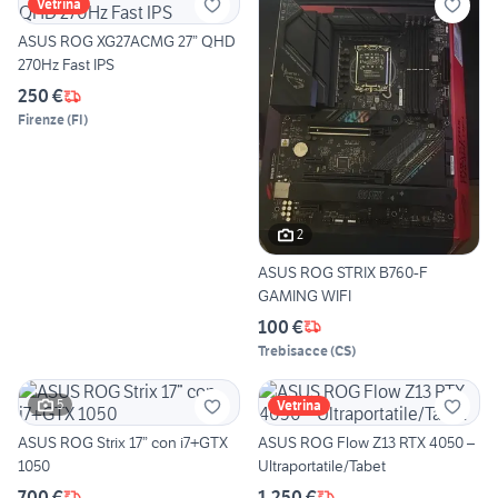
Vetrina
ASUS ROG XG27ACMG 27” QHD
270Hz Fast IPS
250 €
Firenze
(
FI
)
2
ASUS ROG STRIX B760-F
GAMING WIFI
100 €
Trebisacce
(
CS
)
5
Vetrina
ASUS ROG Strix 17” con i7+GTX
ASUS ROG Flow Z13 RTX 4050 –
1050
Ultraportatile/Tabet
700 €
1.250 €