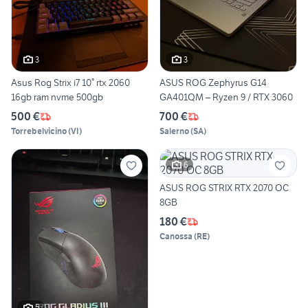
3
3
Asus Rog Strix i7 10° rtx 2060
ASUS ROG Zephyrus G14
16gb ram nvme 500gb
GA401QM – Ryzen 9 / RTX 3060
500 €
700 €
Torrebelvicino
(
VI
)
Salerno
(
SA
)
6
ASUS ROG STRIX RTX 2070 OC
8GB
180 €
Canossa
(
RE
)
5