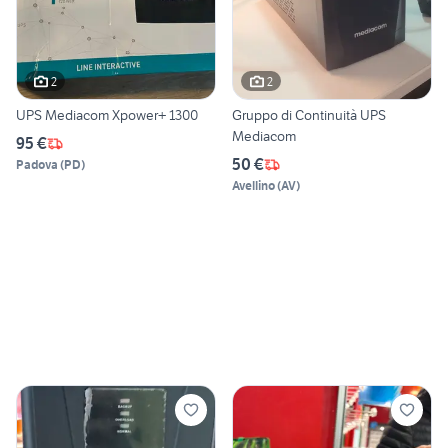
2
2
UPS Mediacom Xpower+ 1300
Gruppo di Continuità UPS
Mediacom
95 €
50 €
Padova
(
PD
)
Avellino
(
AV
)