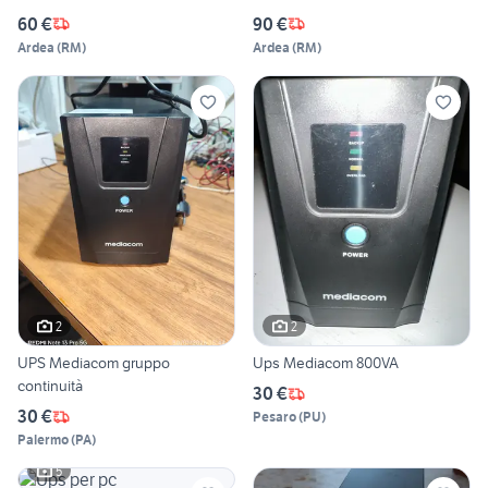
60 €
90 €
Ardea
(
RM
)
Ardea
(
RM
)
2
2
UPS Mediacom gruppo
Ups Mediacom 800VA
continuità
30 €
30 €
Pesaro
(
PU
)
Palermo
(
PA
)
5