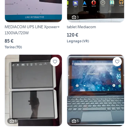
3
MEDIACOM UPS LINE Xpower+
tablet Mediacom
1300VA/720W
120 €
85 €
Legnago
(
VR
)
Torino
(
TO
)
6
5