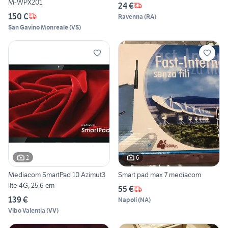
M-WPX201
24 €
150 €
Ravenna
(
RA
)
San Gavino Monreale
(
VS
)
2
6
Mediacom SmartPad 10 Azimut3
Smart pad max 7 mediacom
lite 4G, 25,6 cm
55 €
139 €
Napoli
(
NA
)
Vibo Valentia
(
VV
)