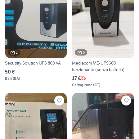
2
6
Secutrity Solution UPS 800 VA
Mediacom ME-UPS600
funzionante (senza batteria)
50 €
17 €
Bari
(
BA
)
Caltagirone
(
CT
)