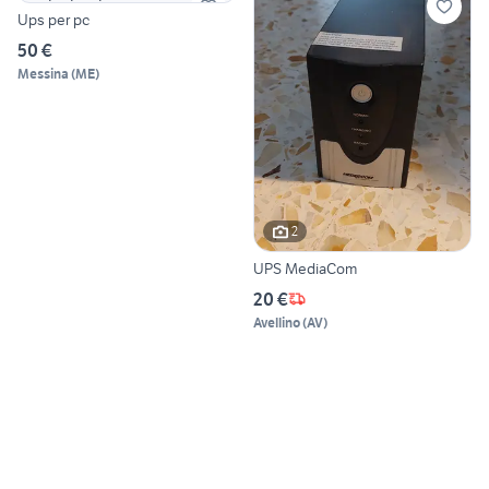
Ups per pc
50 €
Messina
(
ME
)
2
UPS MediaCom
20 €
Avellino
(
AV
)