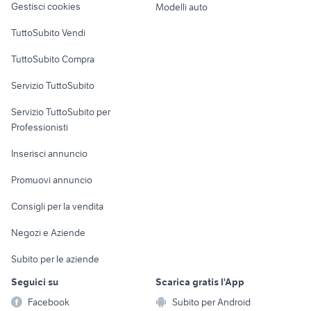
Gestisci cookies
Modelli auto
Case vacanza
TuttoSubito Vendi
Uffici e Locali
TuttoSubito Compra
commerciali
Servizio TuttoSubito
elettronica
per la casa e la
sports e hobby
Servizio TuttoSubito per
persona
Informatica
Animali
Professionisti
Arredamento e
Console e
Accessori per
Casalinghi
Inserisci annuncio
Videogiochi
animali
Elettrodomestici
Promuovi annuncio
Audio/Video
Musica e Film
Giardino e Fai da te
Consigli per la vendita
Fotografia
Libri e Riviste
Abbigliamento e
Negozi e Aziende
Telefonia
Strumenti Musicali
Accessori
Subito per le aziende
Sports
Tutto per i bambini
Seguici su
Scarica gratis l'App
Biciclette
Facebook
Subito per Android