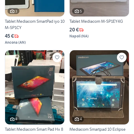
3
5
Tablet Mediacom SmartPad iyo 10
Tablet Mediacom M-SP1EY4G
M-SP1CY
20 €
45 €
Napoli
(
NA
)
Ancona
(
AN
)
4
4
Tablet Mediacom Smart Pad Hx 8
Mediacom Smartpad 10 Eclipse