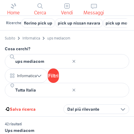
Home
Cerca
Vendi
Messaggi
fiorino pick up
pick up nissan navara
pick up motori
Ricerche
Subito
Informatica
ups mediacom
Cosa cerchi?
Filtri
Informatica
Salva ricerca
Dal più rilevante
42 risultati
Ups mediacom