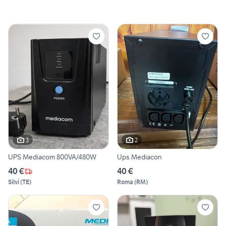
3
2
UPS Mediacom 800VA/480W
Ups Mediacon
40 €
40 €
Silvi
(
TE
)
Roma
(
RM
)