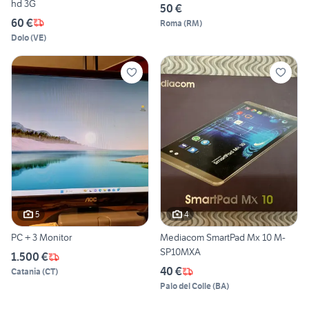
hd 3G
50 €
60 €
Roma
(
RM
)
Dolo
(
VE
)
5
4
PC + 3 Monitor
Mediacom SmartPad Mx 10 M-
SP10MXA
1.500 €
40 €
Catania
(
CT
)
Palo del Colle
(
BA
)