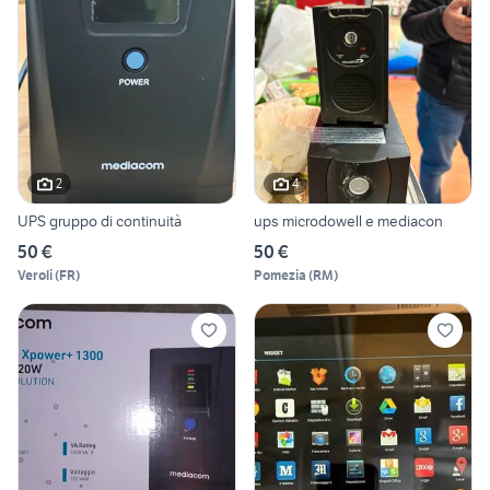
2
4
UPS gruppo di continuità
ups microdowell e mediacon
50 €
50 €
Veroli
(
FR
)
Pomezia
(
RM
)