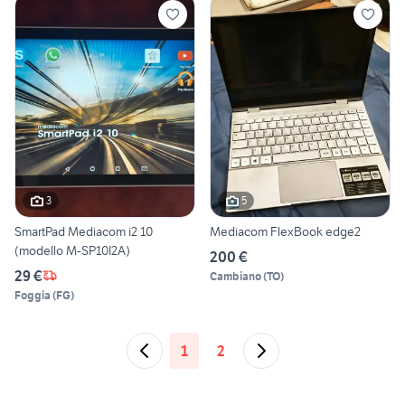
3
5
SmartPad Mediacom i2 10
Mediacom FlexBook edge2
(modello M-SP10I2A)
200 €
29 €
Cambiano
(
TO
)
Foggia
(
FG
)
1
2