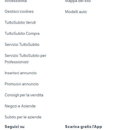
Accessibilità
Mappa del sito
Loft, mansarde e
Veicoli commerciali
altro
Gestisci cookies
Modelli auto
Case vacanza
TuttoSubito Vendi
Uffici e Locali
TuttoSubito Compra
commerciali
Servizio TuttoSubito
elettronica
per la casa e la
sports e hobby
Servizio TuttoSubito per
persona
Informatica
Animali
Professionisti
Arredamento e
Console e
Accessori per
Casalinghi
Inserisci annuncio
Videogiochi
animali
Elettrodomestici
Promuovi annuncio
Audio/Video
Musica e Film
Giardino e Fai da te
Consigli per la vendita
Fotografia
Libri e Riviste
Abbigliamento e
Negozi e Aziende
Telefonia
Strumenti Musicali
Accessori
Subito per le aziende
Sports
Tutto per i bambini
Seguici su
Scarica gratis l'App