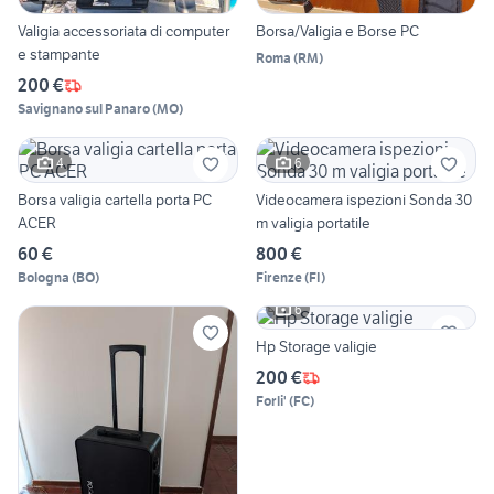
Valigia accessoriata di computer
Borsa/Valigia e Borse PC
e stampante
Roma
(
RM
)
200 €
Savignano sul Panaro
(
MO
)
4
6
Borsa valigia cartella porta PC
Videocamera ispezioni Sonda 30
ACER
m valigia portatile
60 €
800 €
Bologna
(
BO
)
Firenze
(
FI
)
6
Hp Storage valigie
200 €
Forli'
(
FC
)