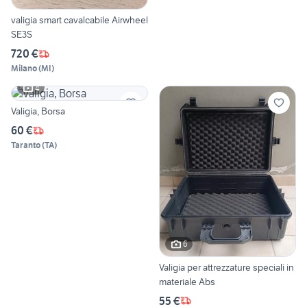
valigia smart cavalcabile Airwheel
SE3S
720 €
Milano
(
MI
)
4
Valigia, Borsa
60 €
Taranto
(
TA
)
6
Valigia per attrezzature speciali in
materiale Abs
55 €