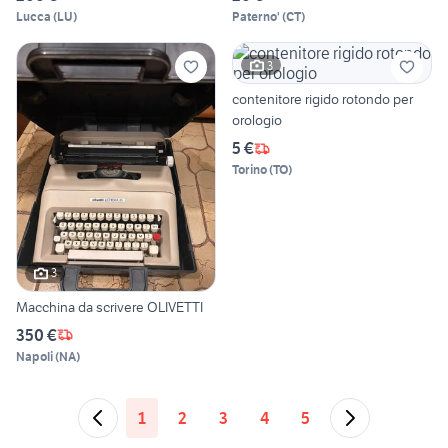
Lucca
(
LU
)
Paterno'
(
CT
)
3
contenitore rigido rotondo per
orologio
5 €
Torino
(
TO
)
3
Macchina da scrivere OLIVETTI
350 €
Napoli
(
NA
)
1
2
3
4
5