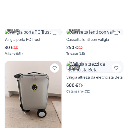
3
2
Valigia porta PC Trust
Cassetta lenti con valigia
30 €
250 €
Milano
(
MI
)
Tricase
(
LE
)
6
Valigia attrezzi da elettricista Beta
600 €
Catanzaro
(
CZ
)