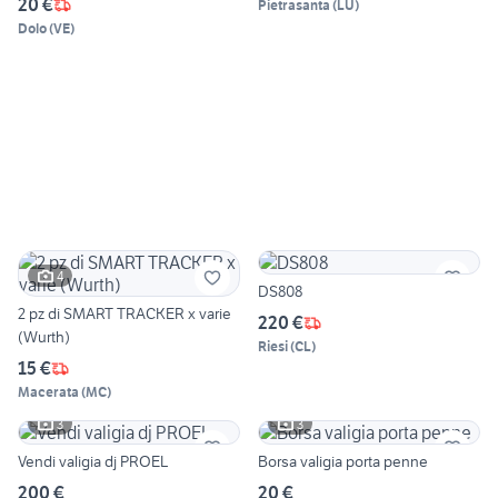
20 €
Pietrasanta
(
LU
)
Dolo
(
VE
)
4
DS808
2 pz di SMART TRACKER x varie
220 €
(Wurth)
Riesi
(
CL
)
15 €
Macerata
(
MC
)
3
3
Vendi valigia dj PROEL
Borsa valigia porta penne
200 €
20 €