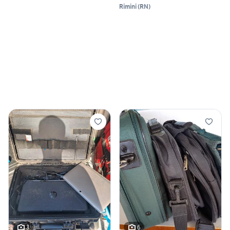
Rimini
(
RN
)
3
6