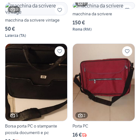
3
3
macchina da scrivere
macchina da scrivere vintage
150 €
50 €
Roma
(
RM
)
Laterza
(
TA
)
5
2
Borsa porta PC o stampante
Porta PC
piccola documenti e pc
16 €