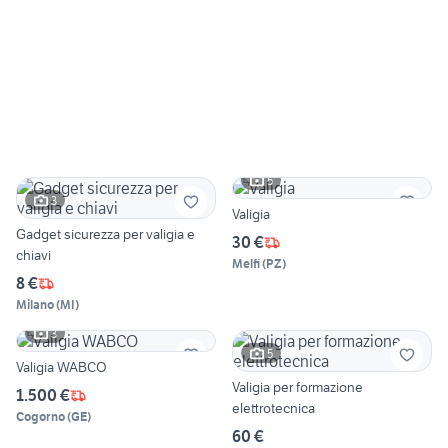
5
3
Valigia
Gadget sicurezza per valigia e
30 €
chiavi
Melfi
(
PZ
)
8 €
Milano
(
MI
)
3
5
Valigia WABCO
Valigia per formazione
1.500 €
elettrotecnica
Cogorno
(
GE
)
60 €