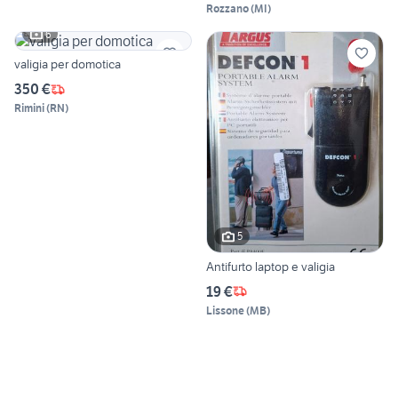
Rozzano
(
MI
)
6
valigia per domotica
350 €
Rimini
(
RN
)
5
Antifurto laptop e valigia
19 €
Lissone
(
MB
)