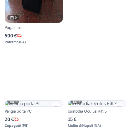
5
Poga Lux
500 €
Palermo
(
PA
)
3
3
Valigia porta PC
custodia Oculus Rift S
20 €
15 €
Cepagatti
(
PE
)
Melito di Napoli
(
NA
)