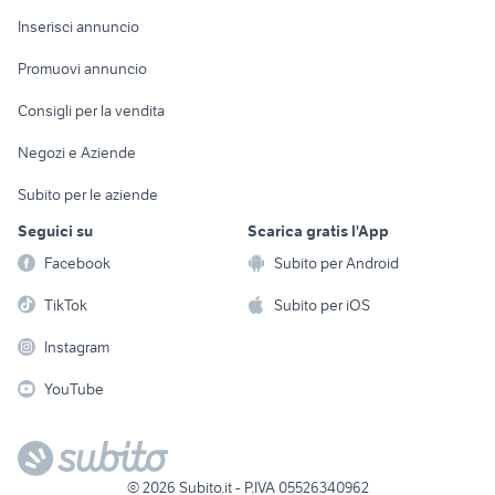
Arredamento e
Console e
Accessori per
Casalinghi
Inserisci annuncio
Videogiochi
animali
Elettrodomestici
Promuovi annuncio
Audio/Video
Musica e Film
Giardino e Fai da te
Consigli per la vendita
Fotografia
Libri e Riviste
Abbigliamento e
Negozi e Aziende
Telefonia
Strumenti Musicali
Accessori
Subito per le aziende
Sports
Tutto per i bambini
Seguici su
Scarica gratis l'App
Biciclette
Facebook
Subito per Android
Collezionismo
TikTok
Subito per iOS
Instagram
YouTube
©
2026
Subito.it - P.IVA 05526340962