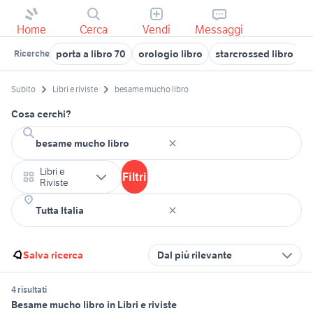
Home
Cerca
Vendi
Messaggi
porta a libro 70
orologio libro
starcrossed libro
l
Ricerche
Subito
Libri e riviste
besame mucho libro
Cosa cerchi?
Libri e
Filtri
Riviste
Salva ricerca
Dal più rilevante
4 risultati
Besame mucho libro in Libri e riviste