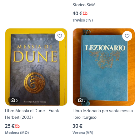
Storico SMA
40 €
Treviso
(
TV
)
5
3
Libro Messia di Dune - Frank
Libro lezionario per santa messa
Herbert (2003)
libro liturgico
25 €
30 €
Modena
(
MO
)
Verona
(
VR
)