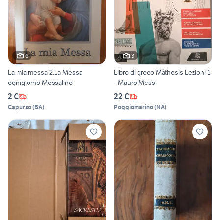
6
3
La mia messa 2.La Messa
Libro di greco Màthesis Lezioni 1
ognigiorno Messalino
- Mauro Messi
2 €
22 €
Capurso
(
BA
)
Poggiomarino
(
NA
)