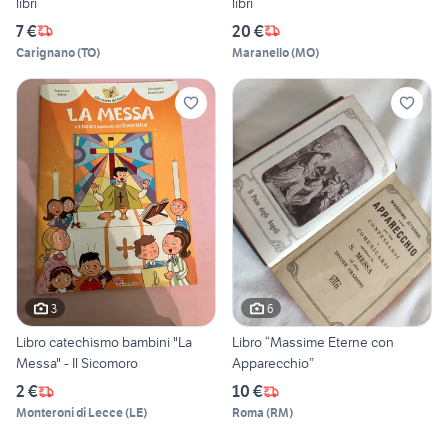
libri
libri
7 €
20 €
Carignano
(
TO
)
Maranello
(
MO
)
3
6
Libro catechismo bambini "La
Libro “Massime Eterne con
Messa" - Il Sicomoro
Apparecchio”
2 €
10 €
Monteroni di Lecce
(
LE
)
Roma
(
RM
)