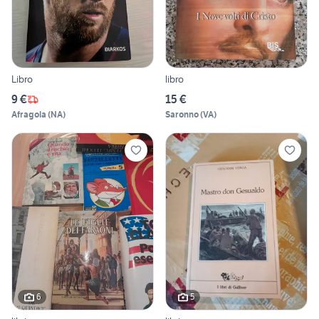
Libro
libro
9 €
15 €
Afragola
(
NA
)
Saronno
(
VA
)
6
5