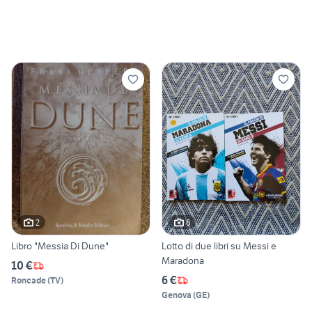
2
6
Libro "Messia Di Dune"
Lotto di due libri su Messi e
Maradona
10 €
6 €
Roncade
(
TV
)
Genova
(
GE
)