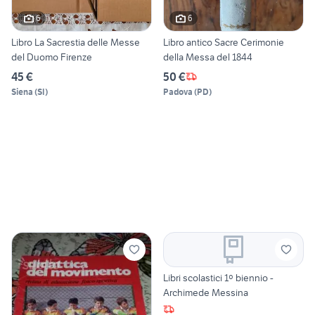
6
6
Libro La Sacrestia delle Messe
Libro antico Sacre Cerimonie
del Duomo Firenze
della Messa del 1844
45 €
50 €
Siena
(
SI
)
Padova
(
PD
)
Libri scolastici 1º biennio -
Archimede Messina