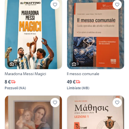
2
3
Maradona Messi Magici
Il messo comunale
8 €
49 €
Pozzuoli
(
NA
)
Limbiate
(
MB
)