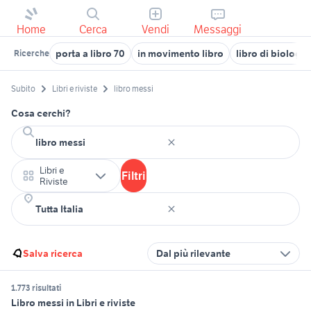
Home
Cerca
Vendi
Messaggi
porta a libro 70
in movimento libro
libro di biologia
Ricerche
Subito
Libri e riviste
libro messi
Cosa cerchi?
Libri e
Filtri
Riviste
Salva ricerca
Dal più rilevante
1.773 risultati
Libro messi in Libri e riviste