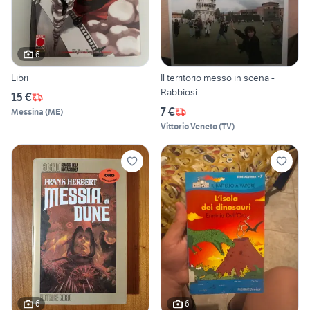
6
Libri
Il territorio messo in scena -
Rabbiosi
15 €
7 €
Messina
(
ME
)
Vittorio Veneto
(
TV
)
6
6