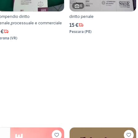
6
ompendio diritto
diritto penale
enale,processuale e commerciale
15 €
 €
Pescara
(
PE
)
erona
(
VR
)