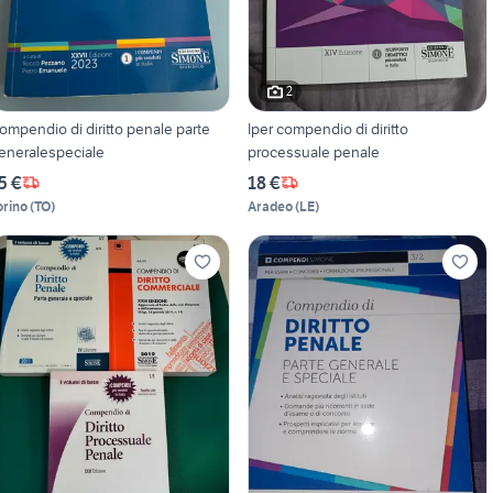
2
ompendio di diritto penale parte
Iper compendio di diritto
eneralespeciale
processuale penale
5 €
18 €
orino
(
TO
)
Aradeo
(
LE
)