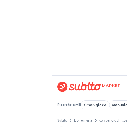
simon gioco
manuale 
Ricerche
simili
Subito
Libri e riviste
compendio diritto