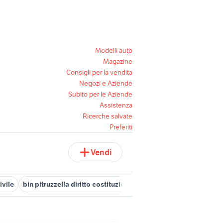
Modelli auto
Magazine
Consigli per la vendita
Negozi e Aziende
Subito per le Aziende
Assistenza
Ricerche salvate
Preferiti
Vendi
ivile
bin pitruzzella diritto costituzionale
diritto civile
compend