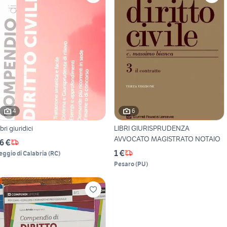
4
6
bri giuridici
LIBRI GIURISPRUDENZA
AVVOCATO MAGISTRATO NOTAIO
6 €
1 €
eggio di Calabria
(
RC
)
Pesaro
(
PU
)