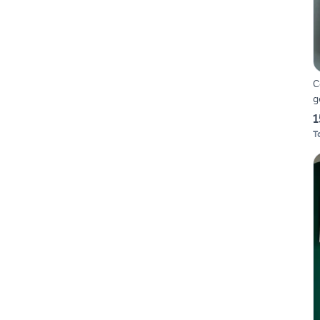
C
g
1
T