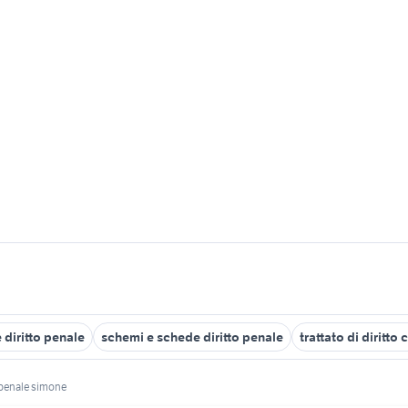
diritto penale
schemi e schede diritto penale
trattato di diritto c
 penale simone