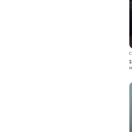
C
1
M