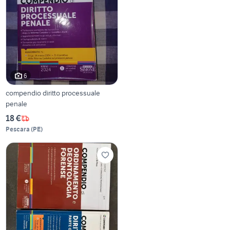
6
compendio diritto processuale
penale
18 €
Pescara
(
PE
)