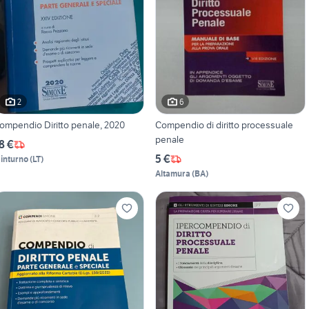
2
6
ompendio Diritto penale, 2020
Compendio di diritto processuale
penale
8 €
5 €
inturno
(
LT
)
Altamura
(
BA
)