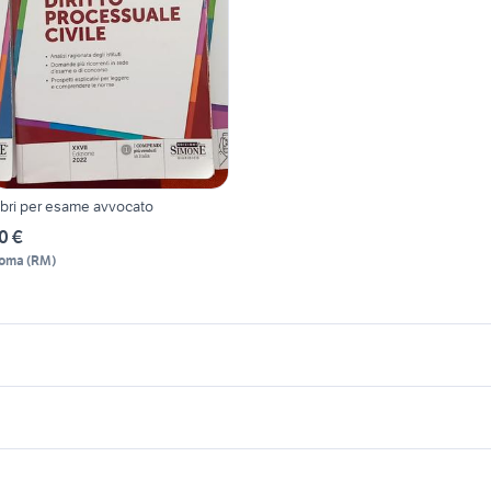
ibri per esame avvocato
0 €
oma
(
RM
)
icherche simili
Suggerimenti
manga
i principi di biochimica di lehninger
libri riviste
matematica teoria esercizi
ibri esame di stato architettura
mo
michela murgia libri 
libri riviste
commando