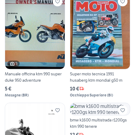
5
Manuale officina ktm 990 super
Super moto tecnica 1991
duke 950 adventure
husaberg ktm mondial g50 m
5 €
10 €
Mesagne
(
BR
)
Occhieppo Superiore
(
BI
)
bmw k1600 multistrada r1200gs
ktm 990 tenere
12 €