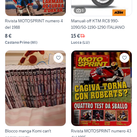
6
Rivista MOTOSPRINT numero 4
Manuali off KTM RC8 990-
del 1988
1090/50-1190-1290 ITALIANO
8 €
15 €
Castano Primo
(
MI
)
Lucca
(
LU
)
Blocco manga Komi can't
Rivista MOTOSPRINT numero 43