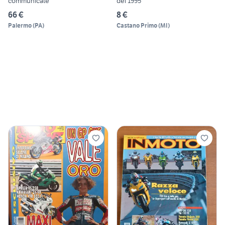
communicate
del 1995
66 €
8 €
Palermo
(
PA
)
Castano Primo
(
MI
)