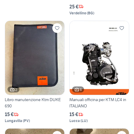
25 €
Verdellino
(
BG
)
2
6
Libro manutenzione Ktm DUKE
Manuali officina per KTM LC4 in
690
ITALIANO
15 €
15 €
Lungavilla
(
PV
)
Lucca
(
LU
)