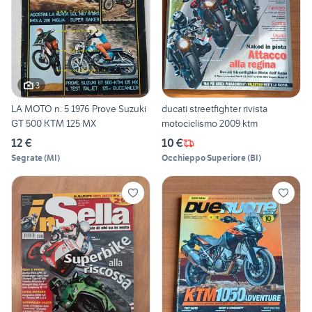
3
LA MOTO n. 5 1976 Prove Suzuki
ducati streetfighter rivista
GT 500 KTM 125 MX
motociclismo 2009 ktm
12 €
10 €
Segrate
(
MI
)
Occhieppo Superiore
(
BI
)