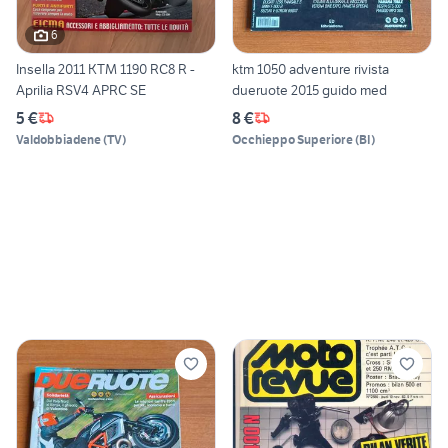
6
Insella 2011 KTM 1190 RC8 R -
ktm 1050 adventure rivista
Aprilia RSV4 APRC SE
dueruote 2015 guido med
5 €
8 €
Valdobbiadene
(
TV
)
Occhieppo Superiore
(
BI
)