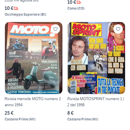
2010 mv agusta bru
10 €
10 €
Como
(
CO
)
Occhieppo Superiore
(
BI
)
Rivista mensile MOTO numero 2
Rivista MOTOSPRINT numero 1 /
anno 1994
2 del 1998
25 €
8 €
Castano Primo
(
MI
)
Castano Primo
(
MI
)