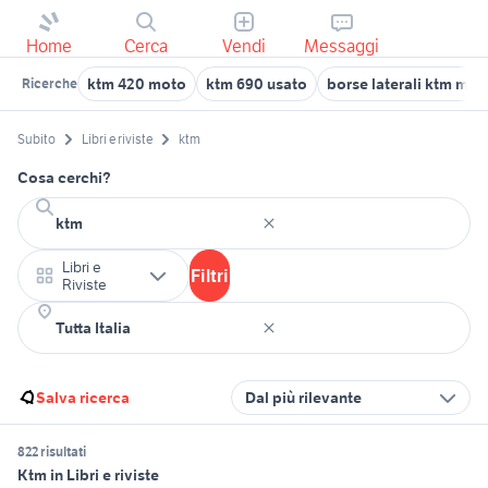
Home
Cerca
Vendi
Messaggi
ktm 420 moto
ktm 690 usato
borse laterali ktm mot
Ricerche
Subito
Libri e riviste
ktm
Cosa cerchi?
Libri e
Filtri
Riviste
Salva ricerca
Dal più rilevante
822 risultati
Ktm in Libri e riviste