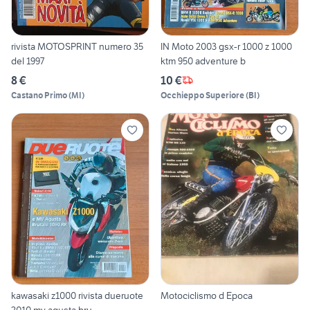
rivista MOTOSPRINT numero 35
IN Moto 2003 gsx-r 1000 z 1000
del 1997
ktm 950 adventure b
8 €
10 €
Castano Primo
(
MI
)
Occhieppo Superiore
(
BI
)
kawasaki z1000 rivista dueruote
Motociclismo d Epoca