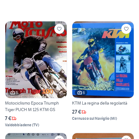
5
6
Motociclismo Epoca Triumph
KTM La regina della regolarità
Tiger PUCH M 125 KTM GS
27 €
7 €
Cernusco sul Naviglio
(
MI
)
Valdobbiadene
(
TV
)