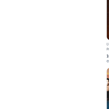
L
P
1
C