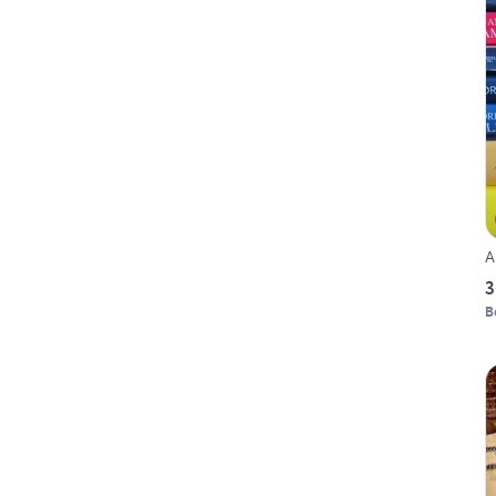
A
3
B