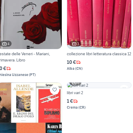
4
3
'estate delle Veneri - Mariani,
collezione libri letteratura classica 12
rimavera. Libro
10 €
0 €
Alba
(
CN
)
hiesina Uzzanese
(
PT
)
6
libri vari 2
1 €
Crema
(
CR
)