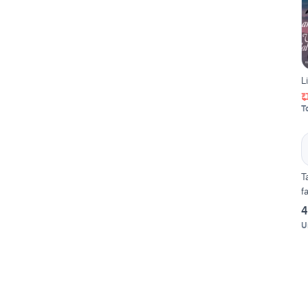
L
T
T
fa
4
U