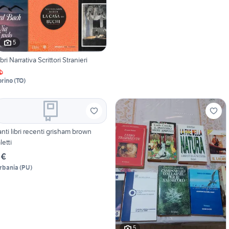
5
ibri Narrativa Scrittori Stranieri
orino
(
TO
)
anti libri recenti grisham brown
letti
 €
rbania
(
PU
)
5