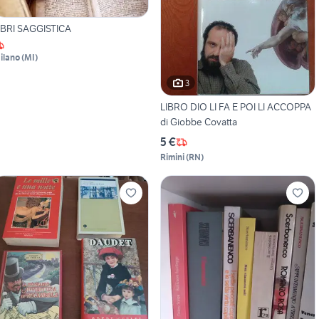
IBRI SAGGISTICA
ilano
(
MI
)
3
LIBRO DIO LI FA E POI LI ACCOPPA
di Giobbe Covatta
5 €
Rimini
(
RN
)