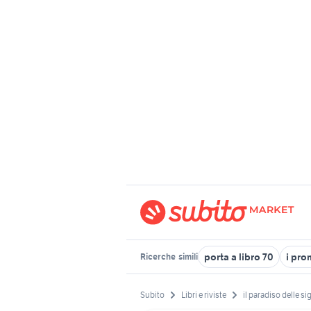
porta a libro 70
i pro
Ricerche
simili
Subito
Libri e riviste
il paradiso delle si