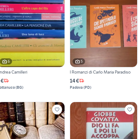
6
5
ndrea Camilleri
I Romanzi di Carlo Maria Paradiso
 €
14 €
ottanuco
(
BG
)
Padova
(
PD
)