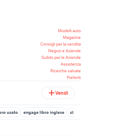
Modelli auto
Magazine
Consigli per la vendita
Negozi e Aziende
Subito per le Aziende
Assistenza
Ricerche salvate
Preferiti
Vendi
ibro usato
engage libro inglese
starcrossed libro
zoo libro libri