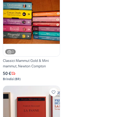
3
Classici Mammut Gold & Mini
mammut, Newton Compton
50 €
Brindisi
(
BR
)