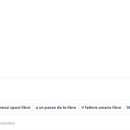
messi sposi libro
a un passo da te libro
il fattore umano libro
l
gnore libro