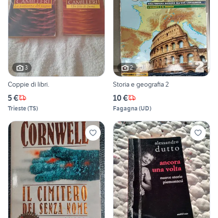
3
2
Coppie di libri.
Storia e geografia 2
5 €
10 €
Trieste
(
TS
)
Fagagna
(
UD
)