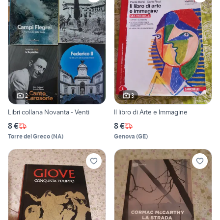
2
3
Libri collana Novanta - Venti
Il libro di Arte e Immagine
8 €
8 €
Torre del Greco
(
NA
)
Genova
(
GE
)