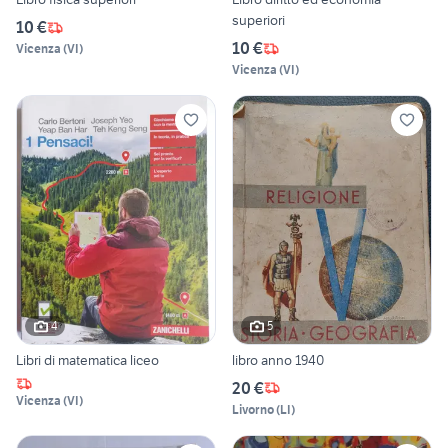
superiori
10 €
10 €
Vicenza
(
VI
)
Vicenza
(
VI
)
4
5
Libri di matematica liceo
libro anno 1940
20 €
Vicenza
(
VI
)
Livorno
(
LI
)