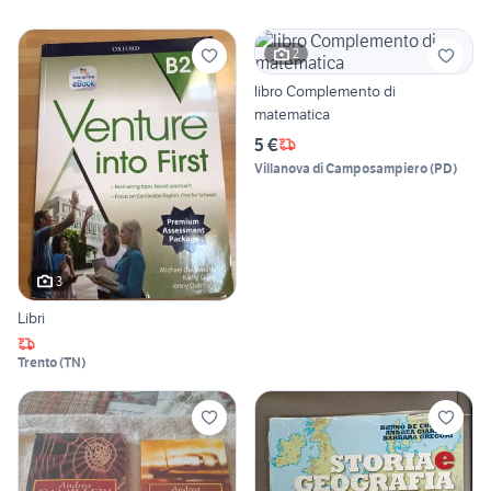
2
libro Complemento di
matematica
5 €
Villanova di Camposampiero
(
PD
)
3
Libri
Trento
(
TN
)