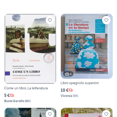
4
Libro spagnolo superiori
Come un libro, La letteratura
10 €
5 €
Vicenza
(
VI
)
Busto Garolfo
(
MI
)