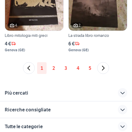
4
2
Libro mitologia miti greci
La strada libro romanzo
4 €
6 €
Genova
(
GE
)
Genova
(
GE
)
1
2
3
4
5
Più cercati
Correlati
Richerche simili
Suggerimenti
Ricerche consigliate
libri di grammatica
libri scolastici napoli
manga
libri riviste
ricettari bimby
meridiani rivista libri riviste
oxford libri inglese
motor books tech
Tutte le categorie
libri riviste
stock libri libri riviste
libreria per fumetti libri riviste
scottecs fumetti libri riviste
elementi di fisiologia