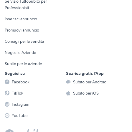
Servizio TuttoSubito per
persona
Informatica
Animali
Professionisti
Arredamento e
Console e
Accessori per
Casalinghi
Inserisci annuncio
Videogiochi
animali
Elettrodomestici
Promuovi annuncio
Audio/Video
Musica e Film
Giardino e Fai da te
Consigli per la vendita
Fotografia
Libri e Riviste
Abbigliamento e
Negozi e Aziende
Telefonia
Strumenti Musicali
Accessori
Subito per le aziende
Sports
Tutto per i bambini
Seguici su
Scarica gratis l'App
Biciclette
Facebook
Subito per Android
Collezionismo
TikTok
Subito per iOS
Instagram
YouTube