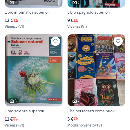
4
5
Libro informatica superiori
Libro spagnolo superiori
13 €
9 €
Vicenza
(
VI
)
Vicenza
(
VI
)
3
4
Libro scienze superiori
Libri per ragazzi come nuovi
11 €
3 €
Vicenza
(
VI
)
Mogliano Veneto
(
TV
)