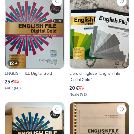
4
ENGLISH FILE Digital Gold
Libro di Inglese “English File
Digital Gold”
25 €
20 €
Forli'
(
FC
)
Noale
(
VE
)