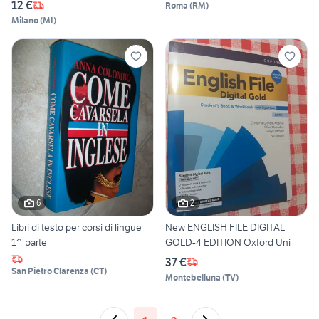
12 €
Roma
(
RM
)
Milano
(
MI
)
6
2
Libri di testo per corsi di lingue
New ENGLISH FILE DIGITAL
1^ parte
GOLD-4 EDITION Oxford Uni
37 €
San Pietro Clarenza
(
CT
)
Montebelluna
(
TV
)