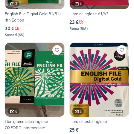
3
3
English File Digital Gold B1/B1+
Libro di inglese A1/A2
4th Edition
23 €
30 €
Roma
(
RM
)
Sassari
(
SS
)
6
3
Libri grammatica inglese
Libro di testo inglese
OXFORD intermediate
25 €