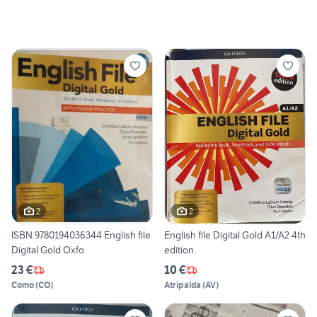
2
2
ISBN 9780194036344 English file
English file Digital Gold A1/A2 4th
Digital Gold Oxfo
edition.
23 €
10 €
Como
(
CO
)
Atripalda
(
AV
)