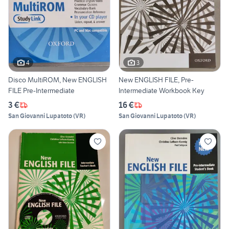
4
3
Disco MultiROM, New ENGLISH
New ENGLISH FILE, Pre-
FILE Pre-Intermediate
Intermediate Workbook Key
3 €
16 €
San Giovanni Lupatoto
(
VR
)
San Giovanni Lupatoto
(
VR
)