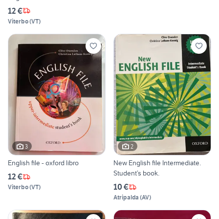
12 €
Viterbo
(
VT
)
3
2
English file - oxford libro
New English file Intermediate.
Student’s book.
12 €
10 €
Viterbo
(
VT
)
Atripalda
(
AV
)