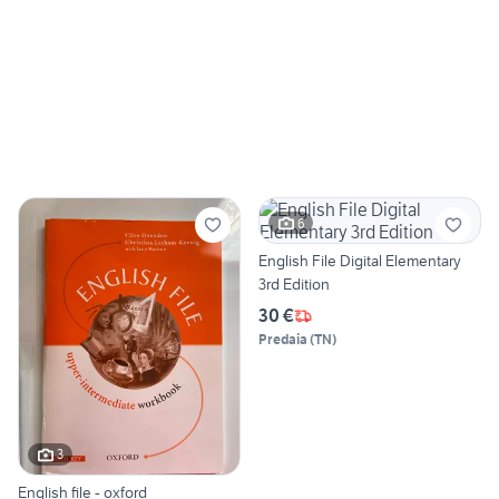
6
English File Digital Elementary
3rd Edition
30 €
Predaia
(
TN
)
3
English file - oxford