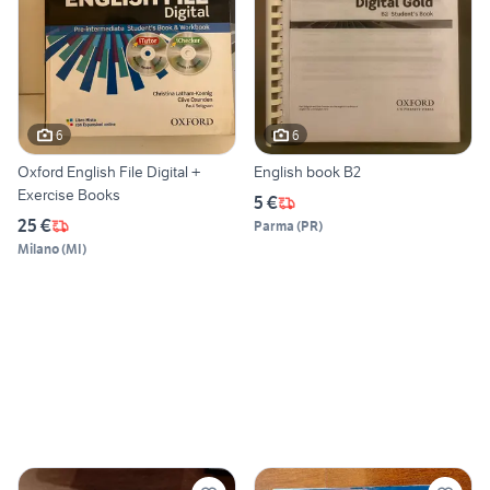
6
6
Oxford English File Digital +
English book B2
Exercise Books
5 €
25 €
Parma
(
PR
)
Milano
(
MI
)