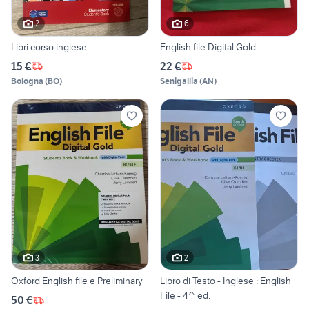
2
6
Libri corso inglese
English file Digital Gold
15 €
22 €
Bologna
(
BO
)
Senigallia
(
AN
)
3
2
Oxford English file e Preliminary
Libro di Testo - Inglese : English
File - 4^ ed.
50 €