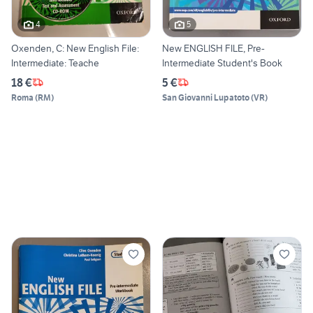
4
5
Oxenden, C: New English File:
New ENGLISH FILE, Pre-
Intermediate: Teache
Intermediate Student's Book
18 €
5 €
Roma
(
RM
)
San Giovanni Lupatoto
(
VR
)