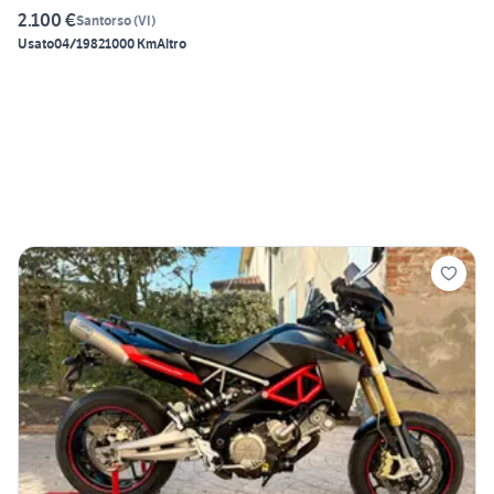
2.100 €
Santorso
(
VI
)
Usato
04/1982
1000 Km
Altro