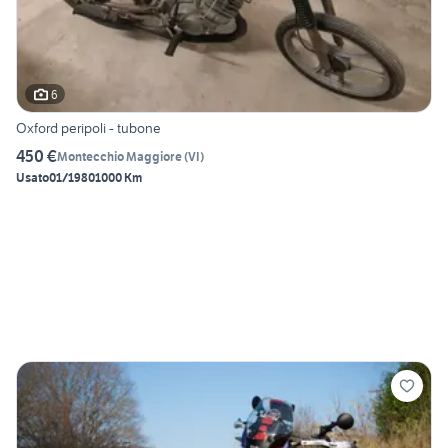
6
Oxford peripoli - tubone
450 €
Montecchio Maggiore
(
VI
)
Usato
01/1980
1000 Km