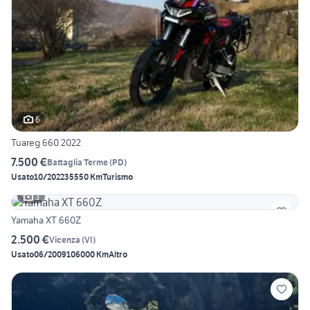
6
Tuareg 660 2022
7.500 €
Battaglia Terme
(
PD
)
Usato
10/2022
35550 Km
Turismo
3
Yamaha XT 660Z
2.500 €
Vicenza
(
VI
)
Usato
06/2009
106000 Km
Altro