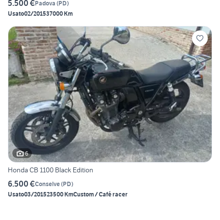
5.500 €
Padova
(
PD
)
Usato
02/2015
37000 Km
6
Honda CB 1100 Black Edition
6.500 €
Conselve
(
PD
)
Usato
03/2015
23500 Km
Custom / Café racer