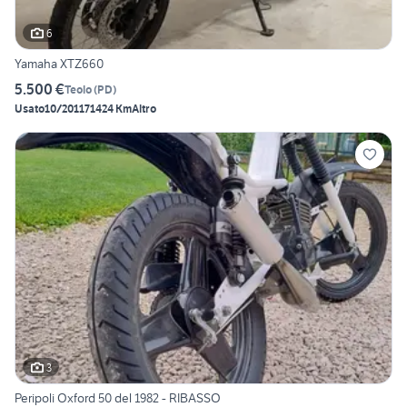
6
Yamaha XTZ660
5.500 €
Teolo
(
PD
)
Usato
10/2011
71424 Km
Altro
3
Peripoli Oxford 50 del 1982 - RIBASSO