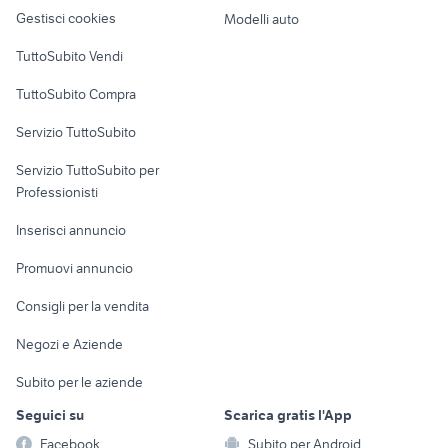
Veicoli commerciali
altro
Gestisci cookies
Modelli auto
Case vacanza
TuttoSubito Vendi
Uffici e Locali
TuttoSubito Compra
commerciali
Servizio TuttoSubito
elettronica
per la casa e la
sports e hobby
Servizio TuttoSubito per
persona
Informatica
Animali
Professionisti
Arredamento e
Console e
Accessori per
Casalinghi
Inserisci annuncio
Videogiochi
animali
Elettrodomestici
Promuovi annuncio
Audio/Video
Musica e Film
Giardino e Fai da te
Consigli per la vendita
Fotografia
Libri e Riviste
Abbigliamento e
Negozi e Aziende
Telefonia
Strumenti Musicali
Accessori
Subito per le aziende
Sports
Tutto per i bambini
Seguici su
Scarica gratis l'App
Biciclette
Facebook
Subito per Android