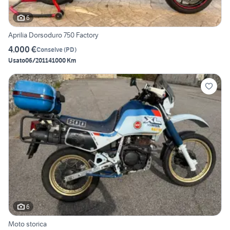
6
Aprilia Dorsoduro 750 Factory
4.000 €
Conselve
(
PD
)
Usato
06/2011
41000 Km
6
Moto storica