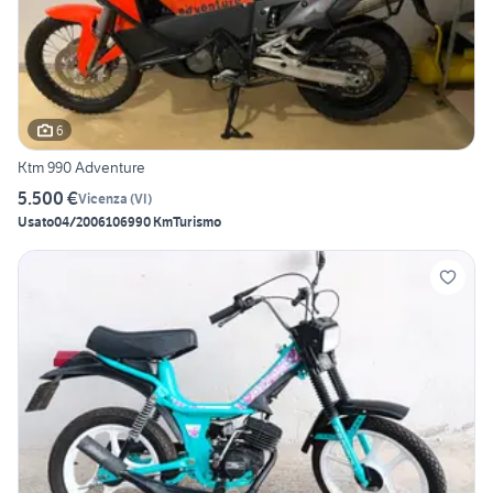
6
Ktm 990 Adventure
5.500 €
Vicenza
(
VI
)
Usato
04/2006
106990 Km
Turismo