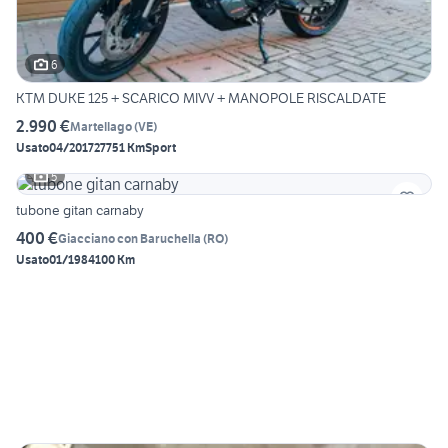
6
KTM DUKE 125 + SCARICO MIVV + MANOPOLE RISCALDATE
2.990 €
Martellago
(
VE
)
Usato
04/2017
27751 Km
Sport
5
tubone gitan carnaby
400 €
Giacciano con Baruchella
(
RO
)
Usato
01/1984
100 Km