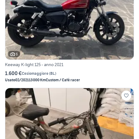
6
Keeway K-light 125 - anno 2021
1.600 €
Cesiomaggiore
(
BL
)
Usato
02/2021
13000 Km
Custom / Café racer