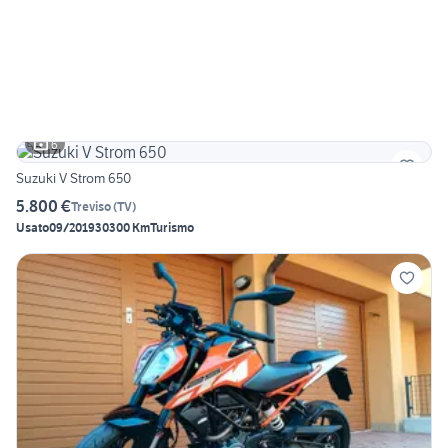
6
Suzuki V Strom 650
5.800 €
Treviso
(
TV
)
Usato
09/2019
30300 Km
Turismo