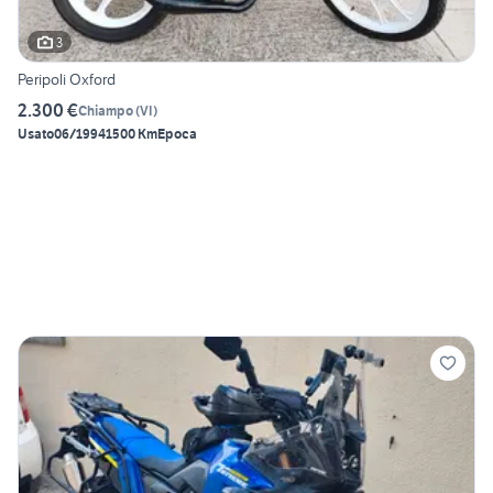
3
Peripoli Oxford
2.300 €
Chiampo
(
VI
)
Usato
06/1994
1500 Km
Epoca