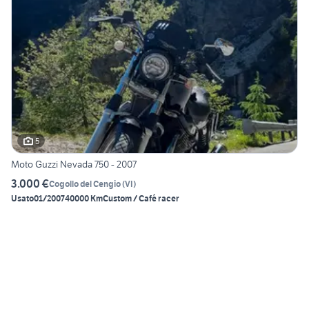
5
Moto Guzzi Nevada 750 - 2007
3.000 €
Cogollo del Cengio
(
VI
)
Usato
01/2007
40000 Km
Custom / Café racer