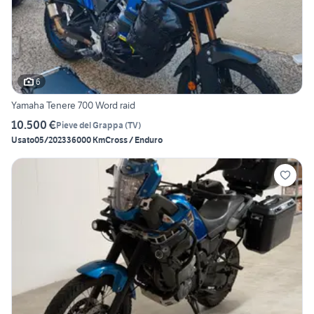
6
Yamaha Tenere 700 Word raid
10.500 €
Pieve del Grappa
(
TV
)
Usato
05/2023
36000 Km
Cross / Enduro