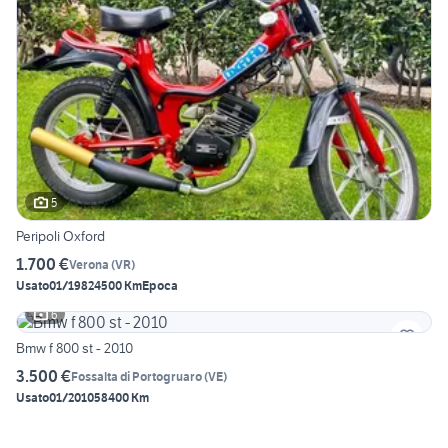
5
Peripoli Oxford
1.700 €
Verona
(
VR
)
Usato
01/1982
4500 Km
Epoca
6
Bmw f 800 st - 2010
3.500 €
Fossalta di Portogruaro
(
VE
)
Usato
01/2010
58400 Km