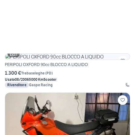
8
PERIPOLI OXFORD 90cc BLOCCO A LIQUIDO
1.300 €
Trebaseleghe
(
PD
)
Usato
08/2006
5000 Km
Scooter
Rivenditore
Gaspe Racing