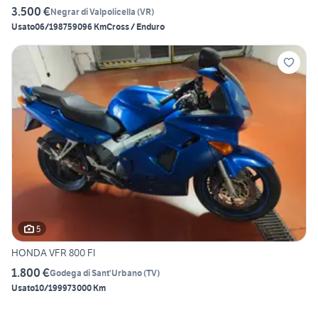
3.500 €
Negrar di Valpolicella
(
VR
)
Usato
06/1987
59096 Km
Cross / Enduro
5
HONDA VFR 800 FI
1.800 €
Godega di Sant'Urbano
(
TV
)
Usato
10/1999
73000 Km