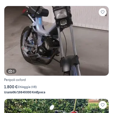
6
Peripoli oxford
1.800 €
Chioggia
(
VE
)
Usato
06/1984
5000 Km
Epoca