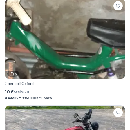
6
2 peripoli Oxford
10 €
Schio
(
VI
)
Usato
05/1996
1000 Km
Epoca