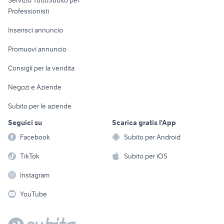
Servizio TuttoSubito per
persona
Informatica
Animali
Professionisti
Arredamento e
Console e
Accessori per
Casalinghi
Inserisci annuncio
Videogiochi
animali
Elettrodomestici
Promuovi annuncio
Audio/Video
Musica e Film
Giardino e Fai da te
Consigli per la vendita
Fotografia
Libri e Riviste
Abbigliamento e
Negozi e Aziende
Telefonia
Strumenti Musicali
Accessori
Subito per le aziende
Sports
Tutto per i bambini
Seguici su
Scarica gratis l'App
Biciclette
Facebook
Subito per Android
Collezionismo
TikTok
Subito per iOS
Instagram
YouTube