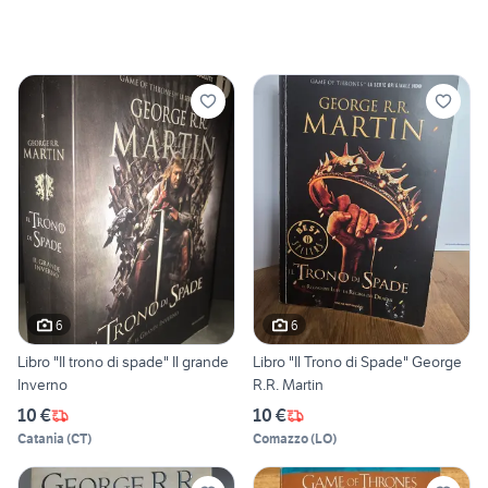
6
6
Libro "Il trono di spade" Il grande
Libro "Il Trono di Spade" George
Inverno
R.R. Martin
10 €
10 €
Catania
(
CT
)
Comazzo
(
LO
)