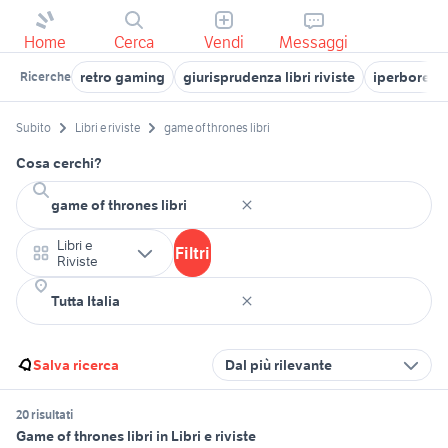
Home
Cerca
Vendi
Messaggi
retro gaming
giurisprudenza libri riviste
iperborea li
Ricerche
Subito
Libri e riviste
game of thrones libri
Cosa cerchi?
Libri e
Filtri
Riviste
Salva ricerca
Dal più rilevante
20 risultati
Game of thrones libri in Libri e riviste