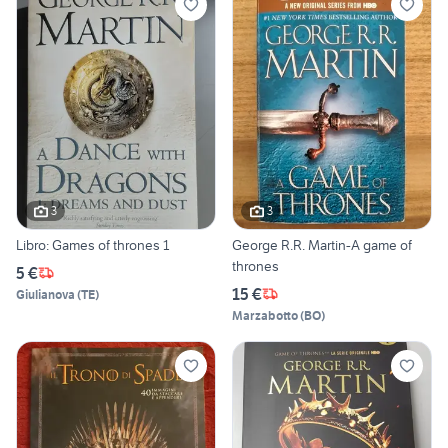
3
3
Libro: Games of thrones 1
George R.R. Martin-A game of
thrones
5 €
15 €
Giulianova
(
TE
)
Marzabotto
(
BO
)