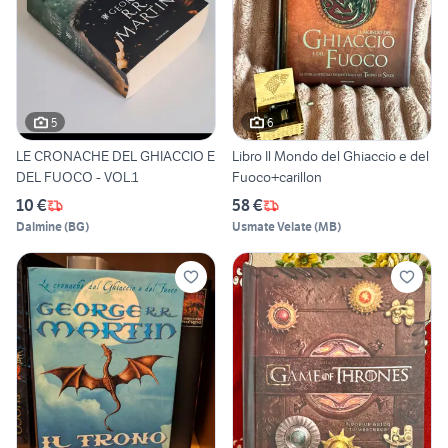
5
6
LE CRONACHE DEL GHIACCIO E
Libro Il Mondo del Ghiaccio e del
DEL FUOCO - VOL.1
Fuoco+carillon
10 €
58 €
Dalmine
(
BG
)
Usmate Velate
(
MB
)