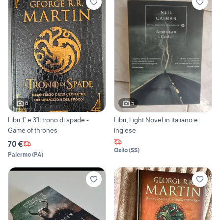
6
5
Libri 1° e 3°Il trono di spade -
Libri, Light Novel in italiano e
Game of thrones
inglese
70 €
Osilo
(
SS
)
Palermo
(
PA
)