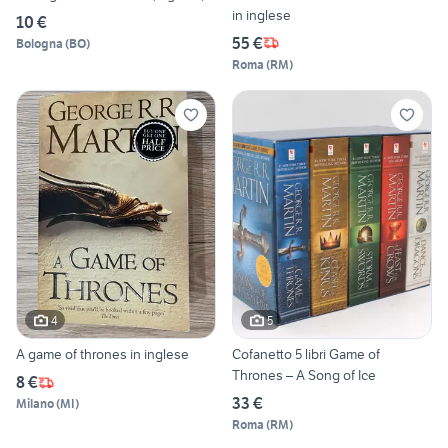
in inglese
10 €
55 €
Bologna
(
BO
)
Roma
(
RM
)
4
5
A game of thrones in inglese
Cofanetto 5 libri Game of
Thrones – A Song of Ice
8 €
33 €
Milano
(
MI
)
Roma
(
RM
)