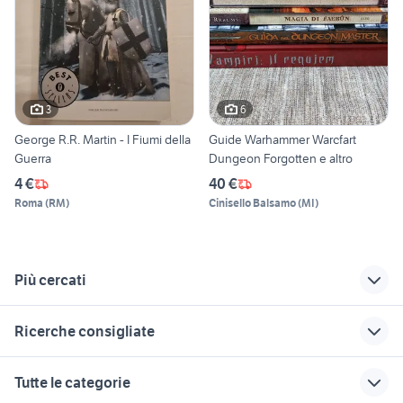
3
6
George R.R. Martin - I Fiumi della
Guide Warhammer Warcfart
Guerra
Dungeon Forgotten e altro
4 €
40 €
Roma
(
RM
)
Cinisello Balsamo
(
MI
)
Più cercati
Correlati
Richerche simili
Suggerimenti
Ricerche consigliate
libri esame di stato
isabel allende libri
hip hop
architettura
libri riviste
libri scolastici scontati 50 libri
ken il guerriero
disney classici libri riviste
Tutte le categorie
riviste
ritiro libri libri riviste
harmony libri
manga completo