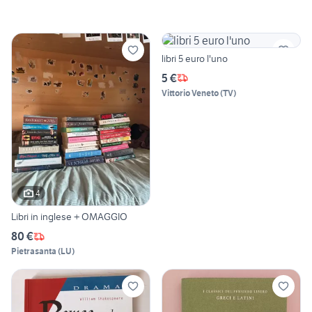
libri 5 euro l'uno
5 €
Vittorio Veneto
(
TV
)
4
Libri in inglese + OMAGGIO
80 €
Pietrasanta
(
LU
)