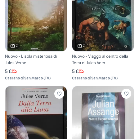
2
2
Nuovo - L'isola misteriosa di
Nuovo - Viaggo al centro della
Jules Verne
Terra di Jules Vern
5 €
5 €
Caerano di San Marco
(
TV
)
Caerano di San Marco
(
TV
)