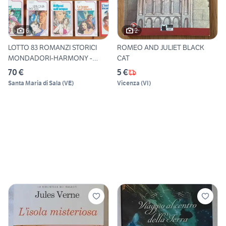
6
2
LOTTO 83 ROMANZI STORICI
ROMEO AND JULIET BLACK
MONDADORI-HARMONY -
CAT
VARIO
70 €
5 €
Santa Maria di Sala
(
VE
)
Vicenza
(
VI
)