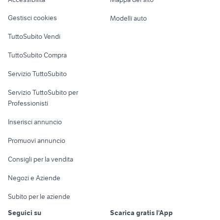
Loft, mansarde e
libri harmony libri riviste
libri riviste
Veicoli commerciali
altro
Gestisci cookies
Modelli auto
storia e storiografia 3 libri riviste
compendio diritto penale simone
Case vacanza
TuttoSubito Vendi
Uffici e Locali
TuttoSubito Compra
commerciali
Servizio TuttoSubito
elettronica
per la casa e la
sports e hobby
Servizio TuttoSubito per
persona
Informatica
Animali
Professionisti
Arredamento e
Console e
Accessori per
Casalinghi
Inserisci annuncio
Videogiochi
animali
Elettrodomestici
Promuovi annuncio
Audio/Video
Musica e Film
Giardino e Fai da te
Consigli per la vendita
Fotografia
Libri e Riviste
Abbigliamento e
Negozi e Aziende
Telefonia
Strumenti Musicali
Accessori
Subito per le aziende
Sports
Tutto per i bambini
Seguici su
Scarica gratis l'App
Biciclette