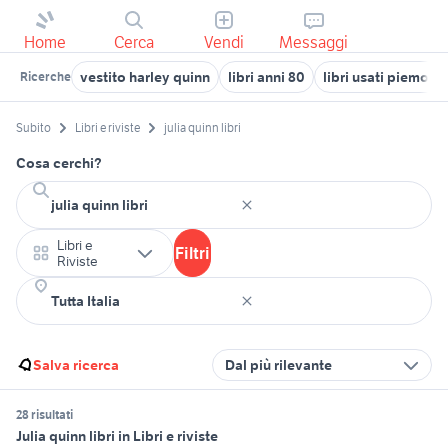
Home
Cerca
Vendi
Messaggi
vestito harley quinn
libri anni 80
libri usati piemont
Ricerche
Subito
Libri e riviste
julia quinn libri
Cosa cerchi?
Libri e
Filtri
Riviste
Salva ricerca
Dal più rilevante
28 risultati
Julia quinn libri in Libri e riviste