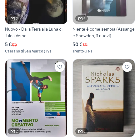
2
6
Nuovo - Dalla Terra alla Luna di
Niente è come sembra (Assange
Jules Verne
e Snowden, 3 nuovi)
5 €
50 €
Caerano di San Marco
(
TV
)
Trento
(
TN
)
2
6