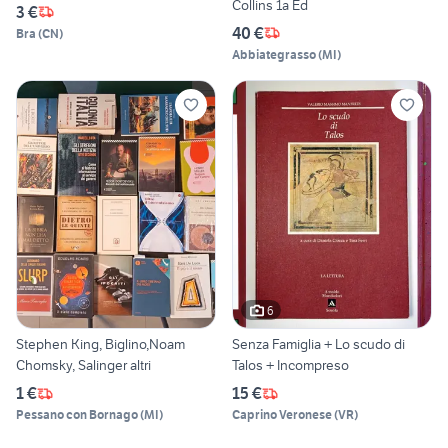
Collins 1a Ed
3 €
40 €
Bra
(
CN
)
Abbiategrasso
(
MI
)
6
Stephen King, Biglino,Noam
Senza Famiglia + Lo scudo di
Chomsky, Salinger altri
Talos + Incompreso
1 €
15 €
Pessano con Bornago
(
MI
)
Caprino Veronese
(
VR
)