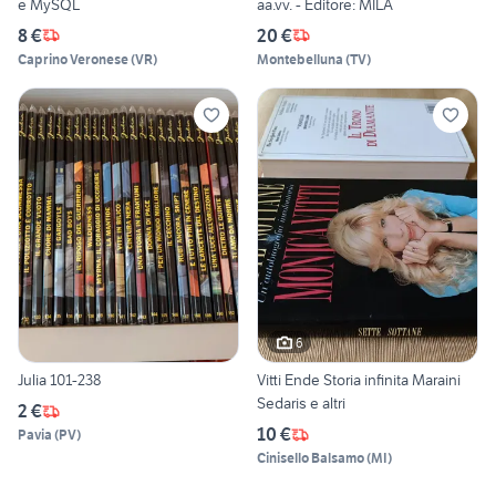
e MySQL
aa.vv. - Editore: MILA
8 €
20 €
Caprino Veronese
(
VR
)
Montebelluna
(
TV
)
6
Julia 101-238
Vitti Ende Storia infinita Maraini
Sedaris e altri
2 €
10 €
Pavia
(
PV
)
Cinisello Balsamo
(
MI
)