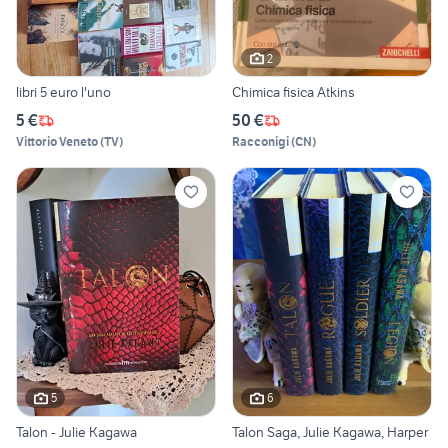
2
libri 5 euro l'uno
Chimica fisica Atkins
5 €
50 €
Vittorio Veneto
(
TV
)
Racconigi
(
CN
)
5
6
Talon - Julie Kagawa
Talon Saga, Julie Kagawa, Harper