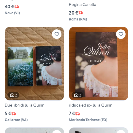
Regina Carlotta
40 €
20 €
Nove
(
VI
)
Roma
(
RM
)
2
2
Due libri di Julia Quinn
il duca ed io- Julia Quinn
5 €
7 €
Gallarate
(
VA
)
Moriondo Torinese
(
TO
)