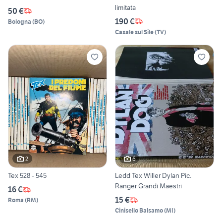
limitata
50 €
190 €
Bologna
(
BO
)
Casale sul Sile
(
TV
)
2
6
Tex 528 - 545
Ledd Tex Willer Dylan Pic.
Ranger Grandi Maestri
16 €
15 €
Roma
(
RM
)
Cinisello Balsamo
(
MI
)