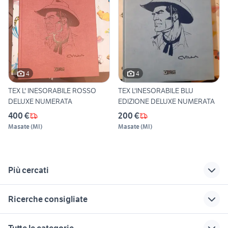
4
4
TEX L' INESORABILE ROSSO
TEX L'INESORABILE BLU
DELUXE NUMERATA
EDIZIONE DELUXE NUMERATA
400 €
200 €
Masate
(
MI
)
Masate
(
MI
)
Più cercati
Correlati
Richerche simili
Suggerimenti
Ricerche consigliate
libri esame di stato
libri anni 80
bao edizioni
architettura
lupo cecoslovacco cucciolo
cani in regalo bologna
i principi di
shantaram libri