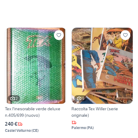
2
6
Tex l'inesorabile verde deluxe
Raccolta Tex Willer (serie
n.405/699 (nuovo)
originale)
240 €
Palermo
(
PA
)
Castel Volturno
(
CE
)