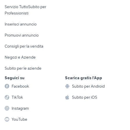
elettronica
per la casa e la
sports e hobby
Servizio TuttoSubito per
persona
Informatica
Animali
Professionisti
Arredamento e
Console e
Accessori per
Casalinghi
Inserisci annuncio
Videogiochi
animali
Elettrodomestici
Promuovi annuncio
Audio/Video
Musica e Film
Giardino e Fai da te
Consigli per la vendita
Fotografia
Libri e Riviste
Abbigliamento e
Negozi e Aziende
Telefonia
Strumenti Musicali
Accessori
Subito per le aziende
Sports
Tutto per i bambini
Seguici su
Scarica gratis l'App
Biciclette
Facebook
Subito per Android
Collezionismo
TikTok
Subito per iOS
Instagram
YouTube