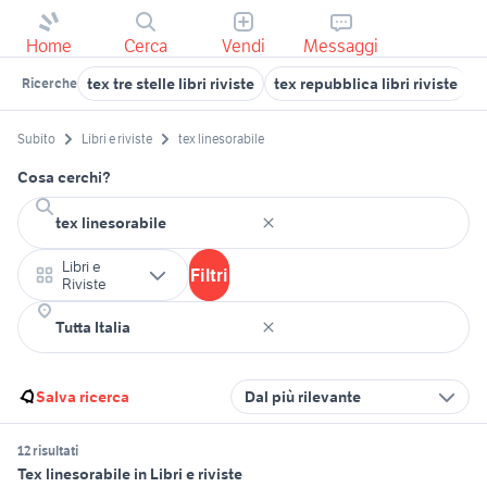
Home
Cerca
Vendi
Messaggi
tex tre stelle libri riviste
tex repubblica libri riviste
t
Ricerche
Subito
Libri e riviste
tex linesorabile
Cosa cerchi?
Libri e
Filtri
Riviste
Salva ricerca
Dal più rilevante
12 risultati
Tex linesorabile in Libri e riviste