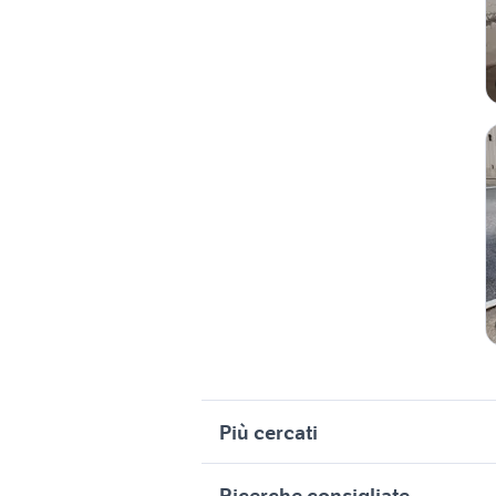
Più cercati
Correlati
R
Ricerche consigliate