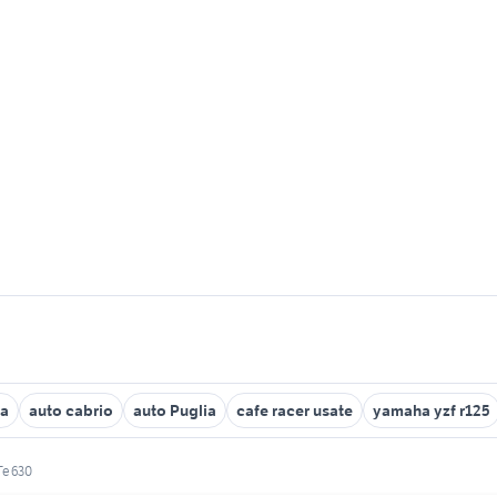
ma
auto cabrio
auto Puglia
cafe racer usate
yamaha yzf r125
Te 630