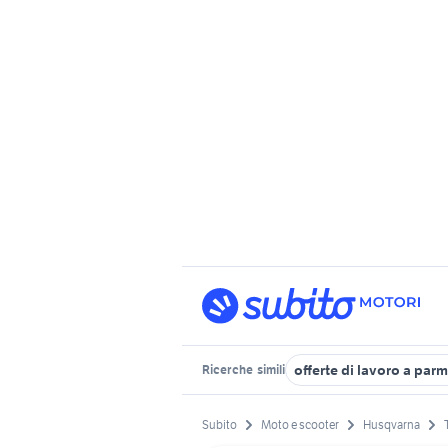
offerte di lavoro a par
Ricerche
simili
Subito
Moto e scooter
Husqvarna