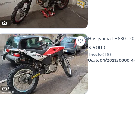
5
Husqvarna TE 630 - 20
3.500 €
Trieste
(
TS
)
Usato
04/2011
20000 K
6
icherche simili
Suggerimenti