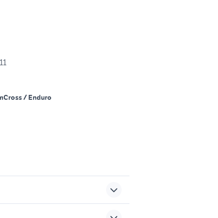
11
m
Cross / Enduro