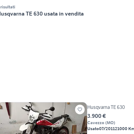
 risultati
usqvarna TE 630 usata in vendita
Husqvarna TE 630
3.900 €
Cavezzo
(
MO
)
Usato
07/2011
21000 K