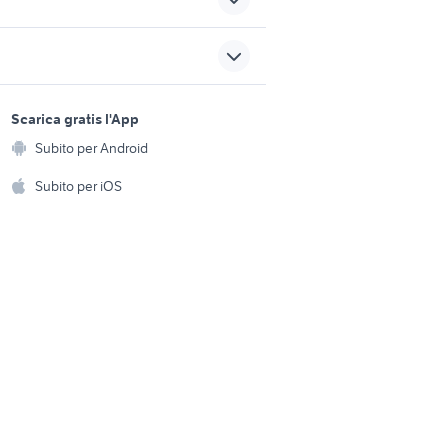
eferro
terreno agricolo verona
patente b
lavoro ivrea
sports e hobby
na di
offerte lavoro assistenza
a
Scarica gratis l'App
Animali
anziani Roma provincia
Subito per Android
ento e
cassoni scarrabili usati
Accessori per animali
hi
Subito per iOS
Musica e Film
omestici
Libri e Riviste
e Fai da te
Strumenti Musicali
amento e
ri
Sports
 i bambini
Biciclette
Collezionismo