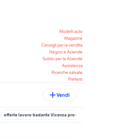
Modelli auto
Magazine
Consigli per la vendita
Negozi e Aziende
Subito per le Aziende
Assistenza
Ricerche salvate
Preferiti
Vendi
offerte lavoro badante Vicenza provincia
peugeot 205
toyota