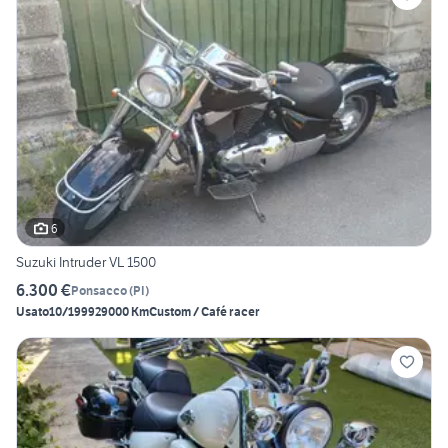
6
Suzuki Intruder VL 1500
6.300 €
Ponsacco
(
PI
)
Usato
10/1999
29000 Km
Custom / Café racer