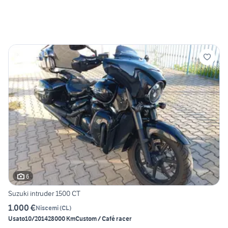
6
Suzuki intruder 1500 CT
1.000 €
Niscemi
(
CL
)
Usato
10/2014
28000 Km
Custom / Café racer