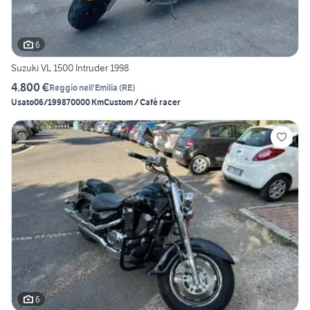
6
Suzuki VL 1500 Intruder 1998
4.800 €
Reggio nell'Emilia
(
RE
)
Usato
06/1998
70000 Km
Custom / Café racer
6