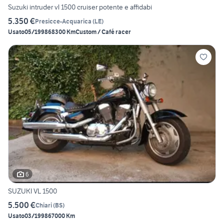
Suzuki intruder vl 1500 cruiser potente e affidabi
5.350 €
Presicce-Acquarica
(
LE
)
Usato
05/1998
68300 Km
Custom / Café racer
6
SUZUKI VL 1500
5.500 €
Chiari
(
BS
)
Usato
03/1998
67000 Km