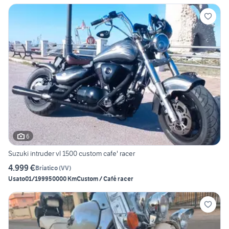
6
Suzuki intruder vl 1500 custom cafe' racer
4.999 €
Briatico
(
VV
)
Usato
01/1999
50000 Km
Custom / Café racer