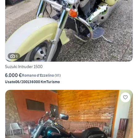
6
Suzuki Intruder 1500
6.000 €
Romano d'Ezzelino
(
VI
)
Usato
06/2001
36000 Km
Turismo