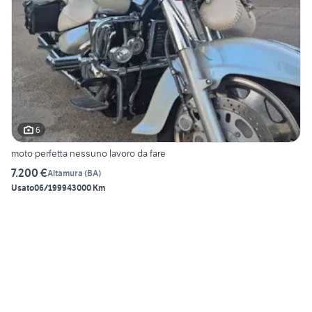
6
moto perfetta nessuno lavoro da fare
7.200 €
Altamura
(
BA
)
Usato
06/1999
43000 Km