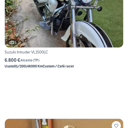
6
Suzuki Intruder VL1500LC
6.800 €
Alcamo
(
TP
)
Usato
01/2001
48000 Km
Custom / Café racer