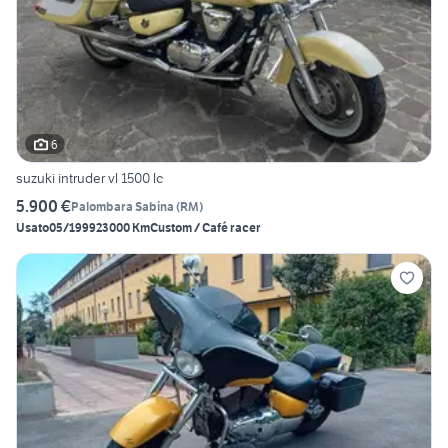
6
suzuki intruder vl 1500 lc
5.900 €
Palombara Sabina
(
RM
)
Usato
05/1999
23000 Km
Custom / Café racer