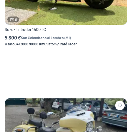
6
Suzuki Intruder 1500 LC
5.800 €
San Colombano al Lambro
(
MI
)
Usato
04/2000
70000 Km
Custom / Café racer