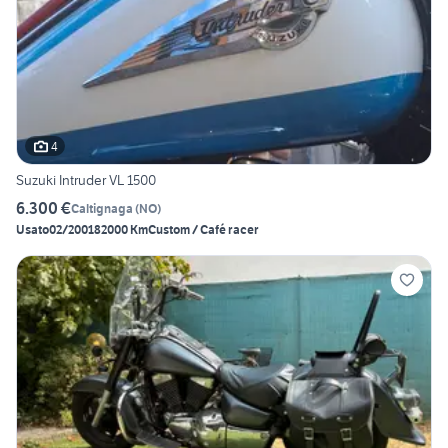
4
Suzuki Intruder VL 1500
6.300 €
Caltignaga
(
NO
)
Usato
02/2001
82000 Km
Custom / Café racer