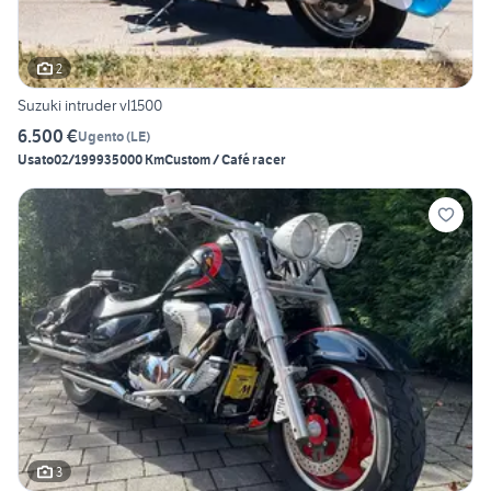
2
Suzuki intruder vl1500
6.500 €
Ugento
(
LE
)
Usato
02/1999
35000 Km
Custom / Café racer
3