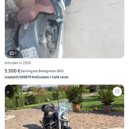
5
Intruder vl 1500
5.500 €
Sant'Agata Bolognese
(
BO
)
Usato
10/1998
70 Km
Custom / Café racer