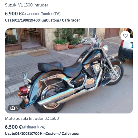
Suzuki VL 1500 Intruder
6.900 €
Cavaso del Tomba
(
TV
)
Usato
02/1998
19400 Km
Custom / Café racer
5
Moto Suzuki Intruder LC 1500
6.500 €
Misilmeri
(
PA
)
Usato
06/2001
10700 Km
Custom / Café racer