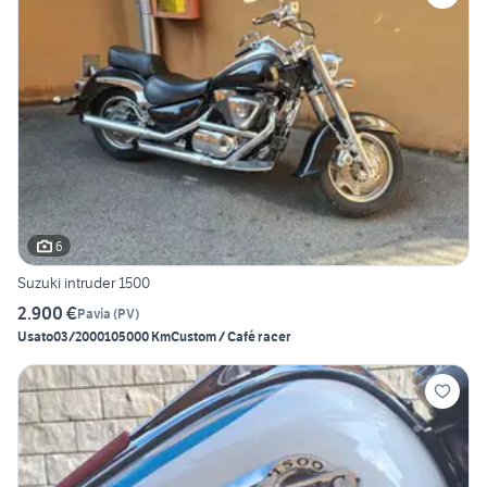
6
Suzuki intruder 1500
2.900 €
Pavia
(
PV
)
Usato
03/2000
105000 Km
Custom / Café racer