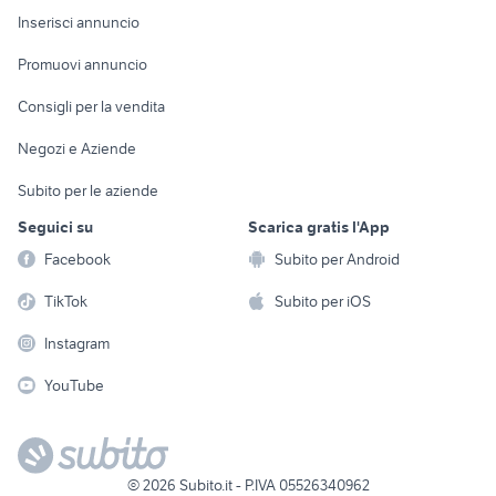
Console e
Accessori per
Casalinghi
Inserisci annuncio
Videogiochi
animali
Elettrodomestici
Promuovi annuncio
Audio/Video
Musica e Film
Giardino e Fai da te
Consigli per la vendita
Fotografia
Libri e Riviste
Abbigliamento e
Negozi e Aziende
Telefonia
Strumenti Musicali
Accessori
Subito per le aziende
Sports
Tutto per i bambini
Seguici su
Scarica gratis l'App
Biciclette
Facebook
Subito per Android
Collezionismo
TikTok
Subito per iOS
Instagram
YouTube
©
2026
Subito.it - P.IVA 05526340962