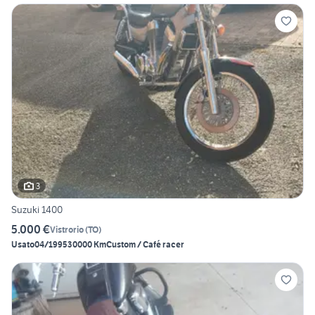
3
Suzuki 1400
5.000 €
Vistrorio
(
TO
)
Usato
04/1995
30000 Km
Custom / Café racer