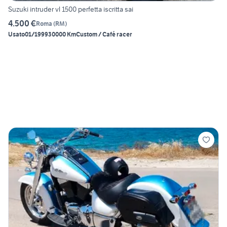
Suzuki intruder vl 1500 perfetta iscritta sai
4.500 €
Roma
(
RM
)
Usato
01/1999
30000 Km
Custom / Café racer