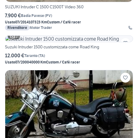
SUZUKI Intruder C 1500 C1500T Video 360
7.900 €
Badia Pavese
(
PV
)
Usato
07/2014
107323 Km
Custom / Café racer
Rivenditore
Motor Trader
2
Suzuki Intruder 1500 customizzata come Road King
12.000 €
Taranto
(
TA
)
Usato
07/2000
40000 Km
Custom / Café racer