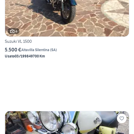
4
Suzuki VL 1500
5.500 €
Altavilla Silentina
(
SA
)
Usato
03/1998
49700 Km