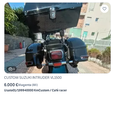
6
CUSTOM SUZUKI INTRUDER VL1500
6.000 €
Magenta
(
MI
)
Usato
01/1999
40000 Km
Custom / Café racer