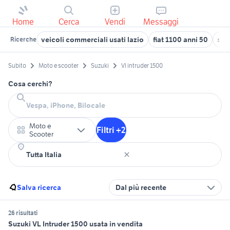
Home
Cerca
Vendi
Messaggi
veicoli commerciali usati lazio
fiat 1100 anni 50
stan
Ricerche
Subito
Moto e scooter
Suzuki
Vl intruder 1500
Cosa cerchi?
Moto e
Filtri +2
Scooter
Salva ricerca
Dal più recente
26 risultati
Suzuki VL Intruder 1500 usata in vendita