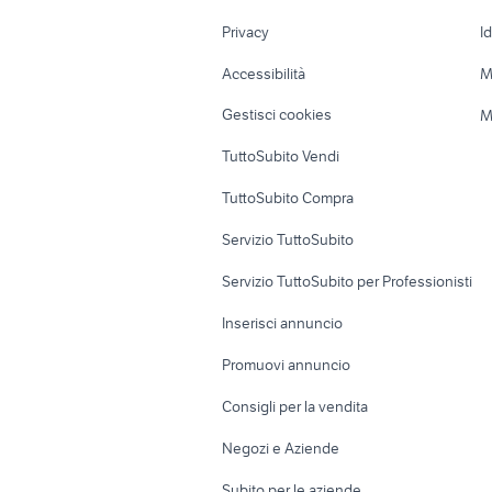
Nautica
Garage e box
Privacy
I
Caravan e Camper
Loft, mansarde 
Accessibilità
M
Veicoli commerciali
Case vacanza
Gestisci cookies
M
Uffici e Locali
TuttoSubito Vendi
commerciali
TuttoSubito Compra
Servizio TuttoSubito
Servizio TuttoSubito per Professionisti
Inserisci annuncio
Promuovi annuncio
Consigli per la vendita
Negozi e Aziende
Subito per le aziende