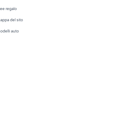
Telefonia
Abbigli
dee regalo
Accesso
e altro
appa del sito
Tutto per
odelli auto