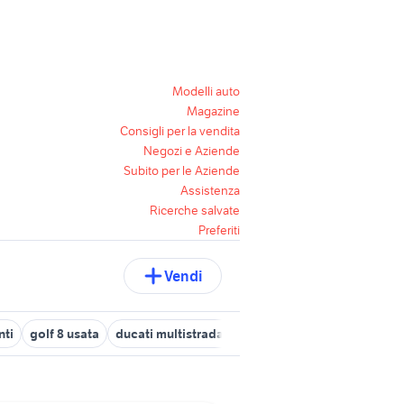
Modelli auto
Magazine
Consigli per la vendita
Negozi e Aziende
Subito per le Aziende
Assistenza
Ricerche salvate
Preferiti
Vendi
nti
golf 8 usata
ducati multistrada usata
barche usate veneto