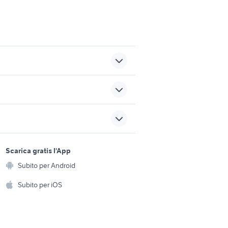
sori
ritmo abarth 130 tc
usato
ktm 690 usato
sports e hobby
a
Scarica gratis l'App
Animali
Subito per Android
ento e
Accessori per animali
hi
Subito per iOS
Musica e Film
omestici
Libri e Riviste
e Fai da te