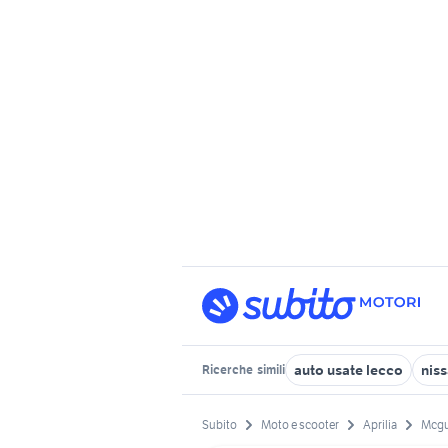
auto usate lecco
niss
Ricerche
simili
Subito
Moto e scooter
Aprilia
Mcgul