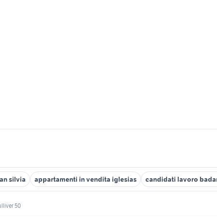
an silvia
appartamenti in vendita iglesias
candidati lavoro bada
liver 50