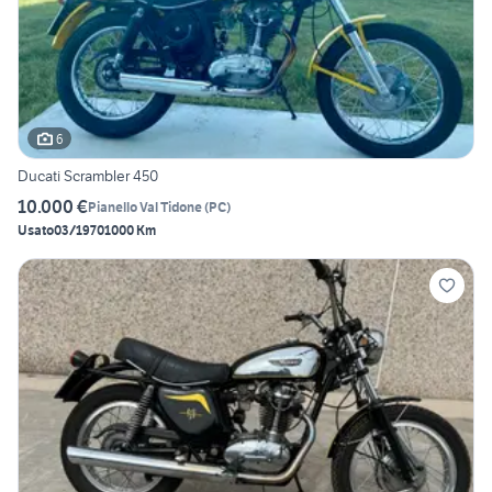
6
Ducati Scrambler 450
10.000 €
Pianello Val Tidone
(
PC
)
Usato
03/1970
1000 Km