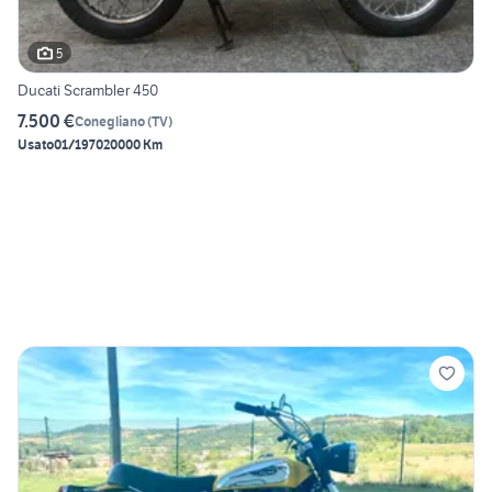
5
Ducati Scrambler 450
7.500 €
Conegliano
(
TV
)
Usato
01/1970
20000 Km