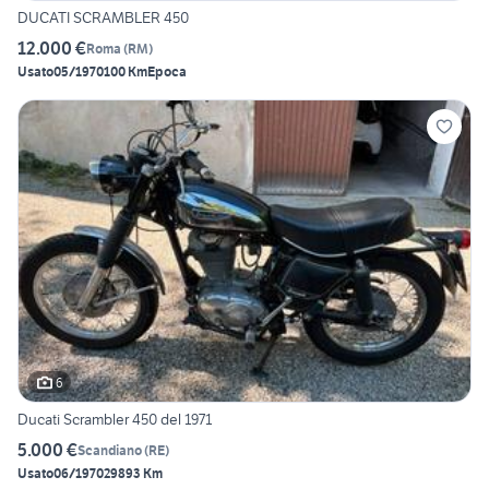
DUCATI SCRAMBLER 450
12.000 €
Roma
(
RM
)
Usato
05/1970
100 Km
Epoca
6
Ducati Scrambler 450 del 1971
5.000 €
Scandiano
(
RE
)
Usato
06/1970
29893 Km