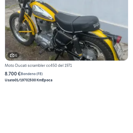
6
Moto Ducati scrambler cc450 del 1971
8.700 €
Bondeno
(
FE
)
Usato
01/1970
2500 Km
Epoca