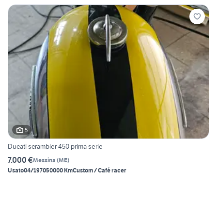
5
Ducati scrambler 450 prima serie
7.000 €
Messina
(
ME
)
Usato
04/1970
50000 Km
Custom / Café racer