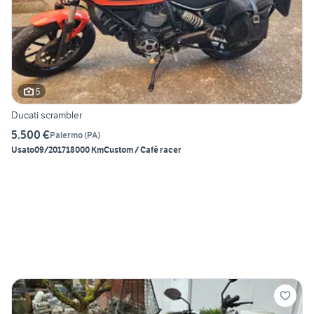
5
Ducati scrambler
5.500 €
Palermo
(
PA
)
Usato
09/2017
18000 Km
Custom / Café racer