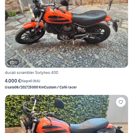
6
ducati scrambler Sixtytwo 400
4.000 €
Napoli
(
NA
)
Usato
06/2017
25000 Km
Custom / Café racer