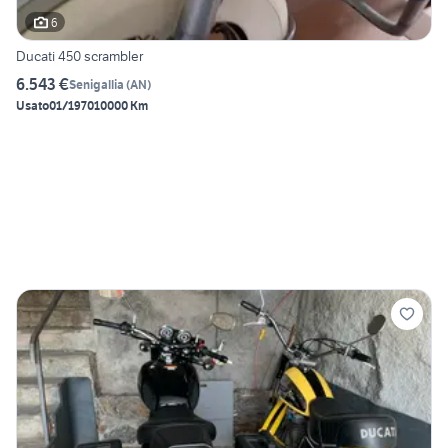
6
Ducati 450 scrambler
6.543 €
Senigallia
(
AN
)
Usato
01/1970
10000 Km