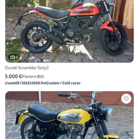
4
Ducati Scrambler Sixty2
5.000 €
Pianoro
(
BO
)
Usato
05/2018
10600 Km
Custom / Café racer