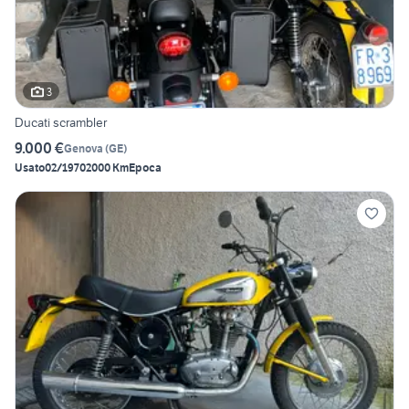
3
Ducati scrambler
9.000 €
Genova
(
GE
)
Usato
02/1970
2000 Km
Epoca