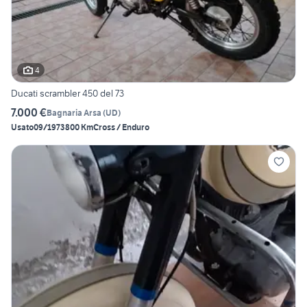
4
Ducati scrambler 450 del 73
7.000 €
Bagnaria Arsa
(
UD
)
Usato
09/1973
800 Km
Cross / Enduro