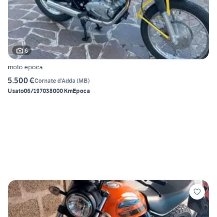
6
moto epoca
5.500 €
Cornate d'Adda
(
MB
)
Usato
06/1970
38000 Km
Epoca