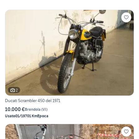
2
Ducati Scrambler 450 del 1971
10.000 €
Brendola
(
VI
)
Usato
01/1970
1 Km
Epoca