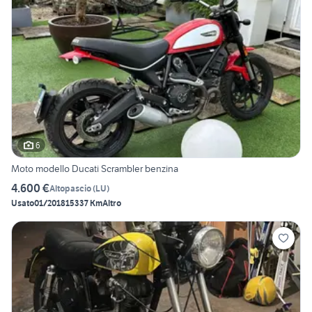
6
Moto modello Ducati Scrambler benzina
4.600 €
Altopascio
(
LU
)
Usato
01/2018
15337 Km
Altro