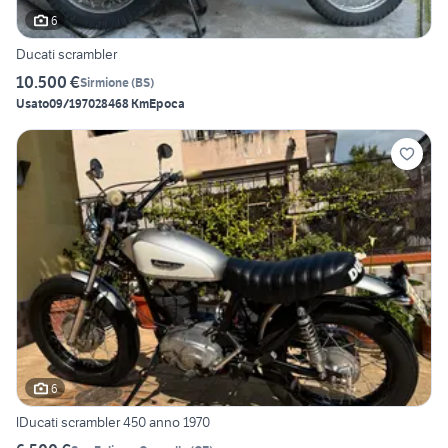
6
Ducati scrambler
10.500 €
Sirmione
(
BS
)
Usato
09/1970
28468 Km
Epoca
6
lDucati scrambler 450 anno 1970