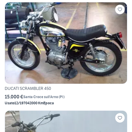
DUCATI SCRAMBLER 450
15.000 €
Santa Croce sull'Arno
(
PI
)
Usato
12/1970
42000 Km
Epoca