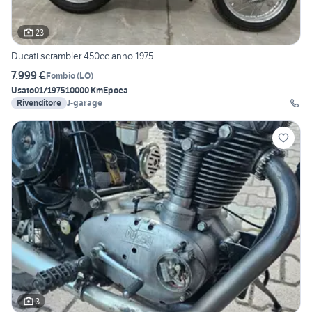
23
Ducati scrambler 450cc anno 1975
7.999 €
Fombio
(
LO
)
Usato
01/1975
10000 Km
Epoca
Rivenditore
J-garage
3