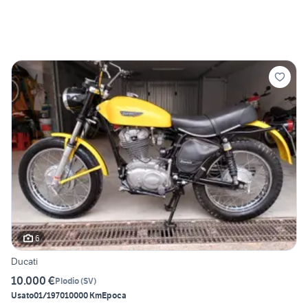
6
Ducati
10.000 €
Plodio
(
SV
)
Usato
01/1970
10000 Km
Epoca