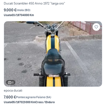
Ducati Scrambler 450 Anno 1972 “targa oro”
9.000 €
Imola
(
BO
)
Usato
03/1970
4000 Km
6
epoca ducati
7.600 €
Pontecagnano Faiano
(
SA
)
Usato
05/1970
23000 Km
Cross / Enduro