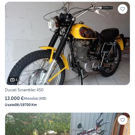
4
Ducati Scrambler 450
13.000 €
Messina
(
ME
)
Usato
06/1970
0 Km