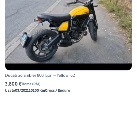
Ducati Scrambler 803 Icon – Yellow '62
3.800 €
Roma
(
RM
)
Usato
03/2021
10100 Km
Cross / Enduro