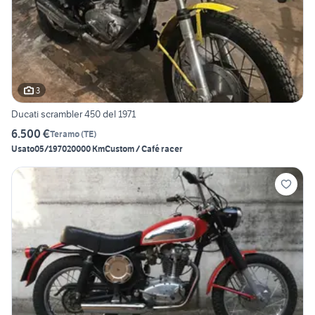
3
Ducati scrambler 450 del 1971
6.500 €
Teramo
(
TE
)
Usato
05/1970
20000 Km
Custom / Café racer