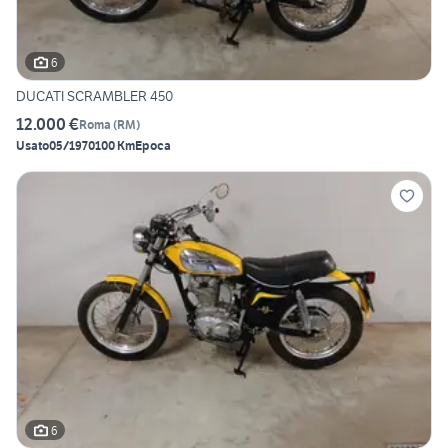
6
DUCATI SCRAMBLER 450
12.000 €
Roma
(
RM
)
Usato
05/1970
100 Km
Epoca
6