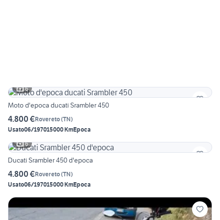
6
Moto d'epoca ducati Srambler 450
4.800 €
Rovereto
(
TN
)
Usato
06/1970
15000 Km
Epoca
6
Ducati Srambler 450 d'epoca
4.800 €
Rovereto
(
TN
)
Usato
06/1970
15000 Km
Epoca