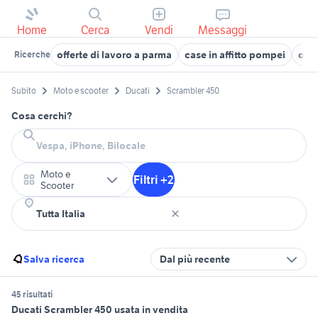
Home
Cerca
Vendi
Messaggi
offerte di lavoro a parma
case in affitto pompei
offe
Ricerche
Subito
Moto e scooter
Ducati
Scrambler 450
Cosa cerchi?
Moto e
Filtri +2
Scooter
Salva ricerca
Dal più recente
45 risultati
Ducati Scrambler 450 usata in vendita