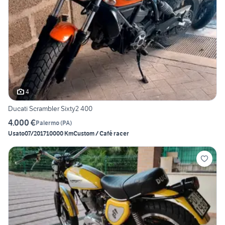
4
Ducati Scrambler Sixty2 400
4.000 €
Palermo
(
PA
)
Usato
07/2017
10000 Km
Custom / Café racer