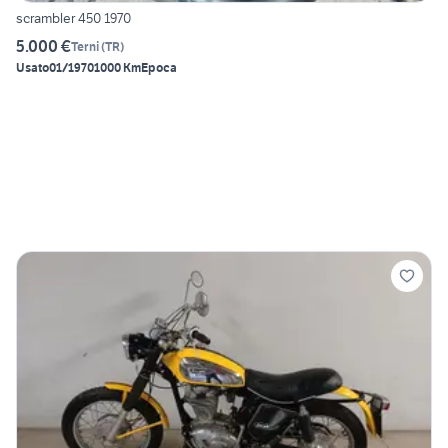
scrambler 450 1970
5.000 €
Terni
(
TR
)
Usato
01/1970
1000 Km
Epoca