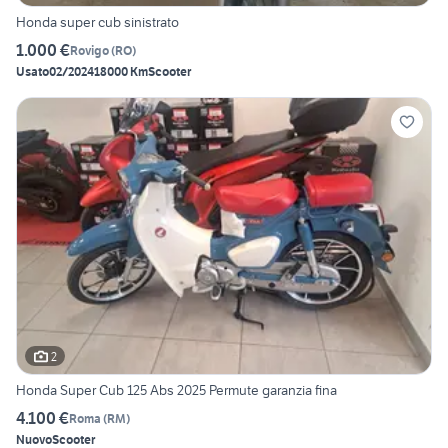
Honda super cub sinistrato
1.000 €
Rovigo
(
RO
)
Usato
02/2024
18000 Km
Scooter
2
Honda Super Cub 125 Abs 2025 Permute garanzia fina
4.100 €
Roma
(
RM
)
Nuovo
Scooter