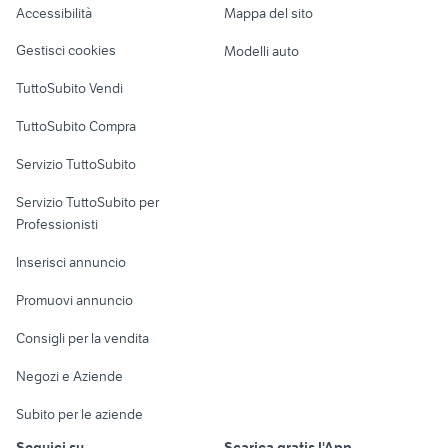
Accessibilità
Mappa del sito
Loft, mansarde e
Veicoli commerciali
altro
Gestisci cookies
Modelli auto
Case vacanza
TuttoSubito Vendi
Uffici e Locali
TuttoSubito Compra
commerciali
Servizio TuttoSubito
elettronica
per la casa e la
sports e hobby
Servizio TuttoSubito per
persona
Informatica
Animali
Professionisti
Arredamento e
Console e
Accessori per
Casalinghi
Inserisci annuncio
Videogiochi
animali
Elettrodomestici
Promuovi annuncio
Audio/Video
Musica e Film
Giardino e Fai da te
Consigli per la vendita
Fotografia
Libri e Riviste
Abbigliamento e
Negozi e Aziende
Telefonia
Strumenti Musicali
Accessori
Subito per le aziende
Sports
Tutto per i bambini
Seguici su
Scarica gratis l'App