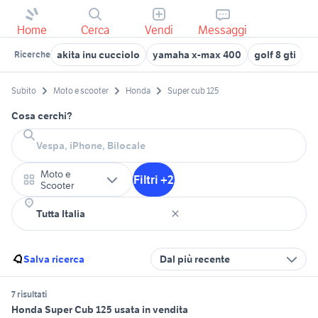
Home
Cerca
Vendi
Messaggi
akita inu cucciolo
yamaha x-max 400
golf 8 gti
r
Ricerche
Subito
Moto e scooter
Honda
Super cub 125
Cosa cerchi?
Moto e
Filtri +2
Scooter
Salva ricerca
Dal più recente
7 risultati
Honda Super Cub 125 usata in vendita