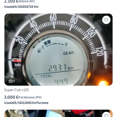
2.300 €
Milano
(
MI
)
Usato
04/2019
16719 Km
6
Super Cub c125
3.000 €
Pordenone
(
PN
)
Usato
03/2021
2900 Km
Turismo