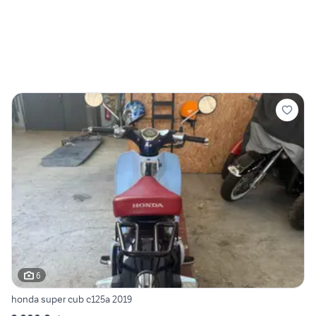
6
honda super cub c125a 2019