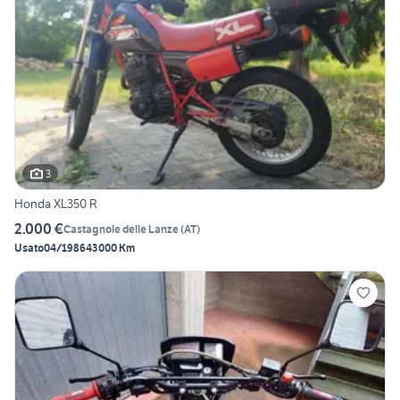
3
Honda XL350 R
2.000 €
Castagnole delle Lanze
(
AT
)
Usato
04/1986
43000 Km