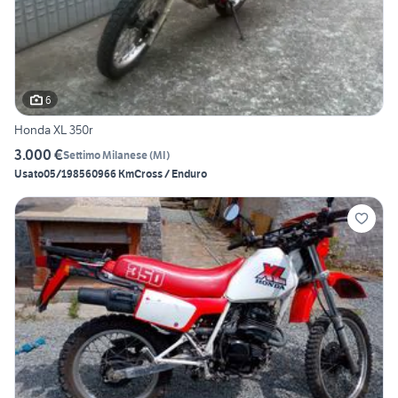
6
Honda XL 350r
3.000 €
Settimo Milanese
(
MI
)
Usato
05/1985
60966 Km
Cross / Enduro