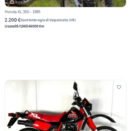
3
Honda XL 350 - 1985
2.200 €
Sant'Ambrogio di Valpolicella
(
VR
)
Usato
05/1985
46000 Km