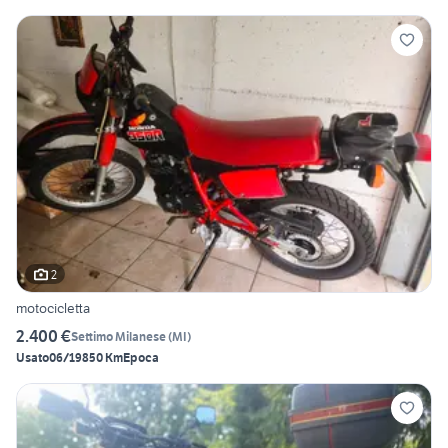
2
motocicletta
2.400 €
Settimo Milanese
(
MI
)
Usato
06/1985
0 Km
Epoca