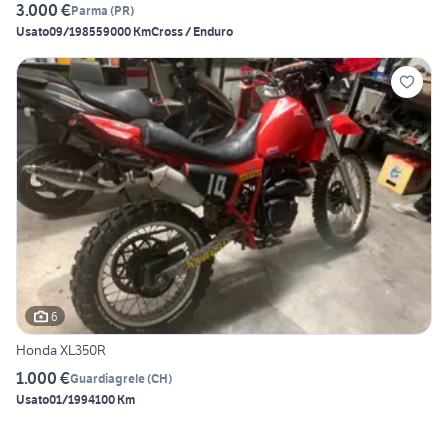
3.000 €
Parma
(
PR
)
Usato
09/1985
59000 Km
Cross / Enduro
6
Honda XL350R
1.000 €
Guardiagrele
(
CH
)
Usato
01/1994
100 Km