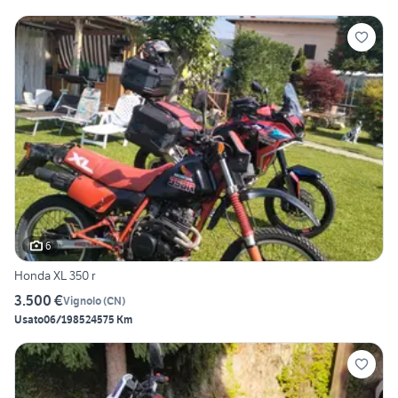
6
Honda XL 350 r
3.500 €
Vignolo
(
CN
)
Usato
06/1985
24575 Km