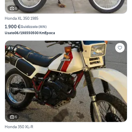
6
Honda XL 350 1985
1.900 €
Guidizzolo
(
MN
)
Usato
06/1985
50500 Km
Epoca
6
Honda 350 XL-R