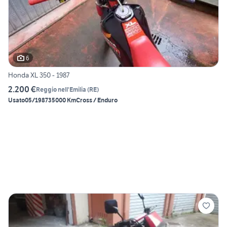
6
Honda XL 350 - 1987
2.200 €
Reggio nell'Emilia
(
RE
)
Usato
05/1987
35000 Km
Cross / Enduro