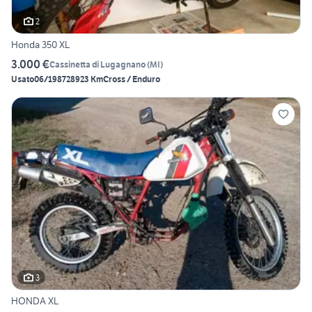
2
Honda 350 XL
3.000 €
Cassinetta di Lugagnano
(
MI
)
Usato
06/1987
28923 Km
Cross / Enduro
3
HONDA XL