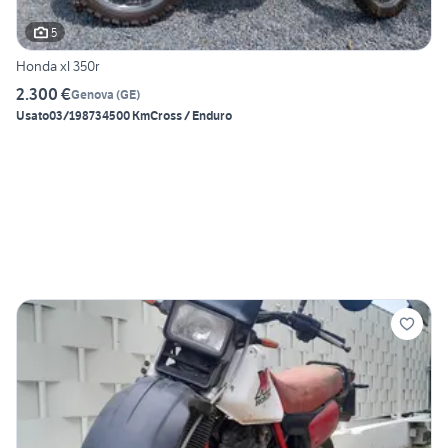
5
Honda xl 350r
2.300 €
Genova
(
GE
)
Usato
03/1987
34500 Km
Cross / Enduro