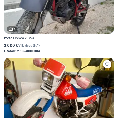
3
moto Honda xl 350
1.000 €
Villaricca
(
NA
)
Usato
05/1986
40000 Km