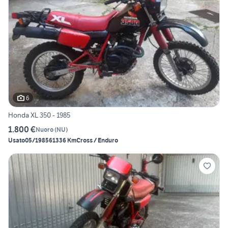
6
Honda XL 350 - 1985
1.800 €
Nuoro
(
NU
)
Usato
05/1985
61336 Km
Cross / Enduro