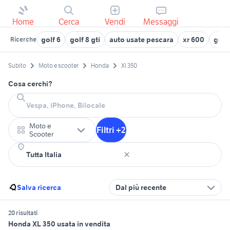
Home
Cerca
Vendi
Messaggi
golf 6
golf 8 gti
auto usate pescara
xr 600
golf
Ricerche
Subito
Moto e scooter
Honda
Xl 350
Cosa cerchi?
Moto e
Filtri +2
Scooter
Salva ricerca
Dal più recente
20 risultati
Honda XL 350 usata in vendita