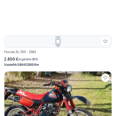
Honda XL 350 - 1984
2.800 €
Argelato
(
BO
)
Usato
04/1984
32000 Km