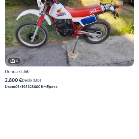
6
Honda xl 350
2.800 €
Desio
(
MB
)
Usato
05/1986
28600 Km
Epoca