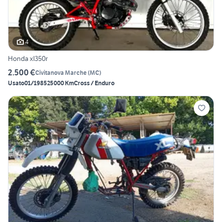
4
Honda xl350r
2.500 €
Civitanova Marche
(
MC
)
Usato
01/1985
25000 Km
Cross / Enduro