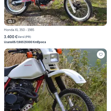
3
Honda XL 350 - 1985
3.400 €
Varsi
(
PR
)
Usato
05/1985
25000 Km
Epoca