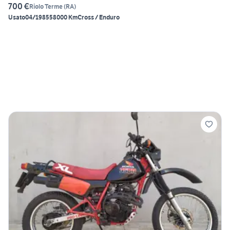
700 €
Riolo Terme
(
RA
)
Usato
04/1985
58000 Km
Cross / Enduro