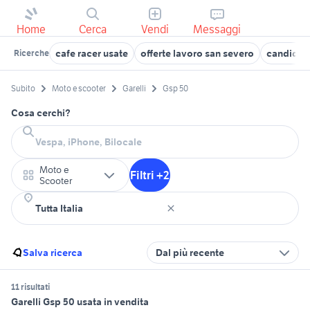
Home
Cerca
Vendi
Messaggi
cafe racer usate
offerte lavoro san severo
candidati
Ricerche
Subito
Moto e scooter
Garelli
Gsp 50
Cosa cerchi?
Moto e
Filtri +2
Scooter
Salva ricerca
Dal più recente
11 risultati
Garelli Gsp 50 usata in vendita