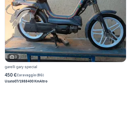
3
garelli gary special
450 €
Caravaggio
(
BG
)
Usato
07/1988
400 Km
Altro