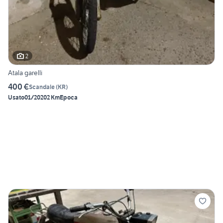
2
Atala garelli
400 €
Scandale
(
KR
)
Usato
01/2020
2 Km
Epoca