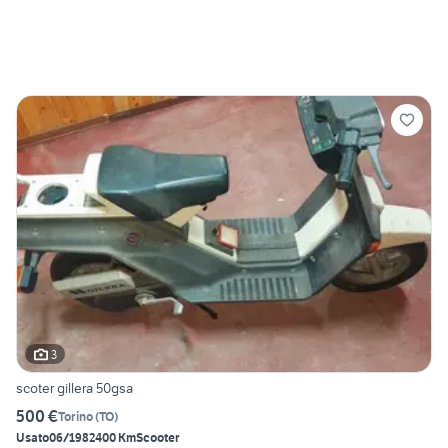
3
scoter gillera 50gsa
500 €
Torino
(
TO
)
Usato
06/1982
400 Km
Scooter