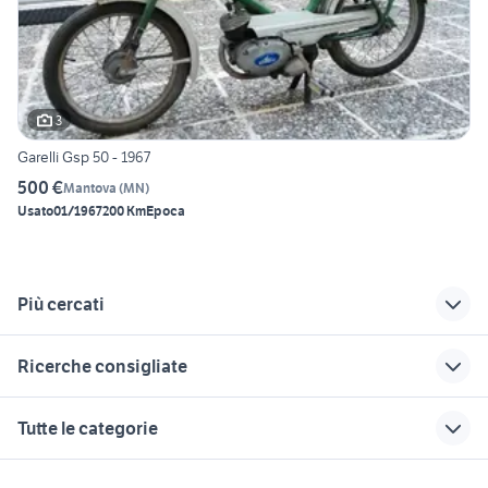
3
Garelli Gsp 50 - 1967
500 €
Mantova
(
MN
)
Usato
01/1967
200 Km
Epoca
Più cercati
Correlati
Richerche simili
Suggerimenti
Ricerche consigliate
case in vendita
cocker
nissan patrol y60
guidonia
auto
lavoro belluno
gozzo usato napoli
volkswagen caddy
Tutte le categorie
compravendita
pick up
auto usate copertino
auto honda hr v
vespa 50 Lecce provincia
policoro
miniescavatore 18
furgone cassonato
motoslitta usata
ferrari auto
motori
immobili
lavoro e servizi
auto solo passaggio
quintali
aperto usato