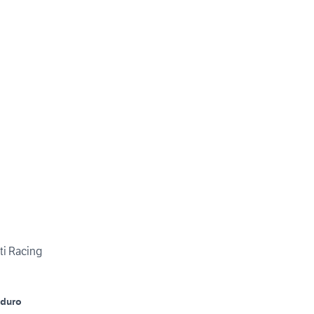
ti Racing
nduro