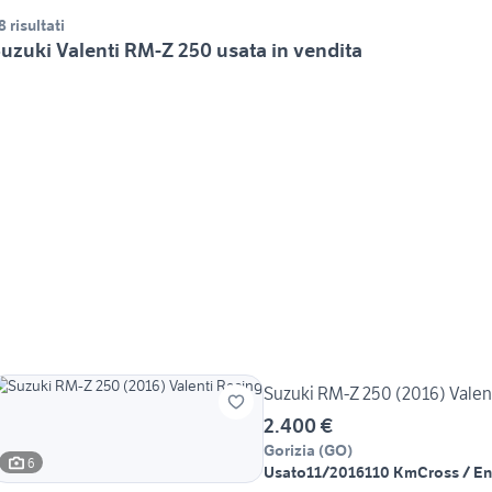
8 risultati
uzuki Valenti RM-Z 250 usata in vendita
Suzuki RM-Z 250 (2016) Valen
2.400 €
Gorizia
(
GO
)
6
Usato
11/2016
110 Km
Cross / E