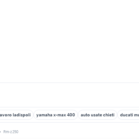
lavoro ladispoli
yamaha x-max 400
auto usate chieti
ducati mu
Rm-z 250