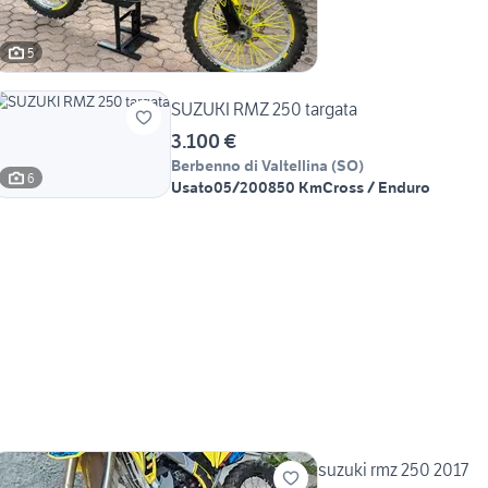
5
SUZUKI RMZ 250 targata
3.100 €
Berbenno di Valtellina
(
SO
)
6
Usato
05/2008
50 Km
Cross / Enduro
suzuki rmz 250 2017