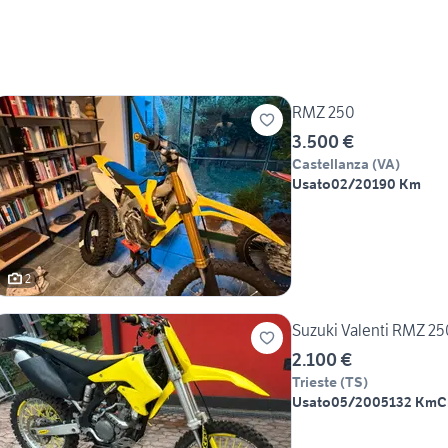
RMZ 250
3.500 €
Castellanza
(
VA
)
Usato
02/2019
0 Km
2
Suzuki Valenti RMZ 25
2.100 €
Trieste
(
TS
)
Usato
05/2005
132 Km
C