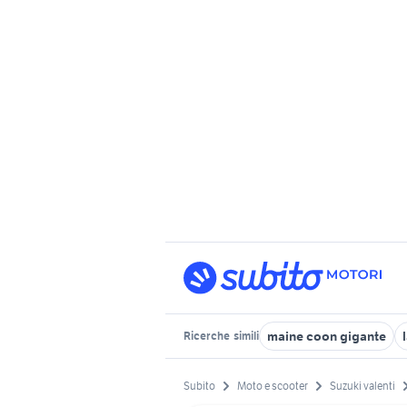
maine coon gigante
Ricerche
simili
Subito
Moto e scooter
Suzuki valenti