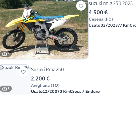
suzuki rm-z 250 2023
4.500 €
Cesena
(
FC
)
Usato
02/2023
77 Km
Cr
6
Suzuki Rmz 250
2.200 €
Avigliana
(
TO
)
5
Usato
12/2007
0 Km
Cross / Enduro