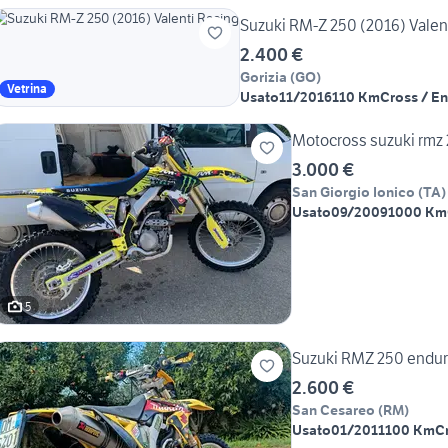
Suzuki RM-Z 250 (2016) Valen
2.400 €
Gorizia
(
GO
)
Vetrina
Usato
11/2016
110 Km
Cross / E
Motocross suzuki rmz
3.000 €
San Giorgio Ionico
(
TA
)
Usato
09/2009
1000 Km
5
Suzuki RMZ 250 endu
2.600 €
San Cesareo
(
RM
)
Usato
01/2011
100 Km
C