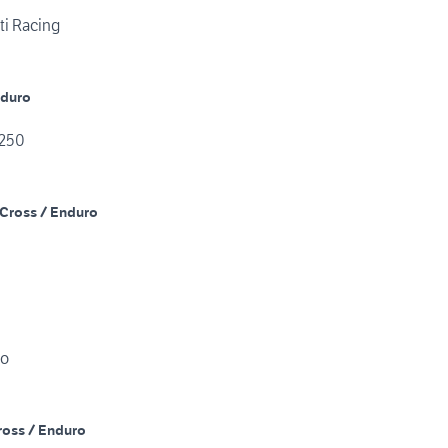
ti Racing
nduro
 250
Cross / Enduro
ro
ross / Enduro