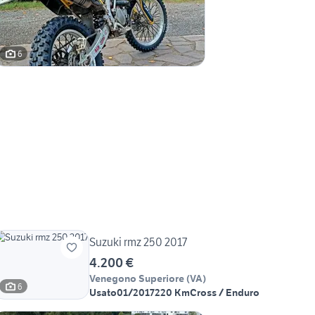
6
Suzuki rmz 250 2017
4.200 €
Venegono Superiore
(
VA
)
6
Usato
01/2017
220 Km
Cross / Enduro