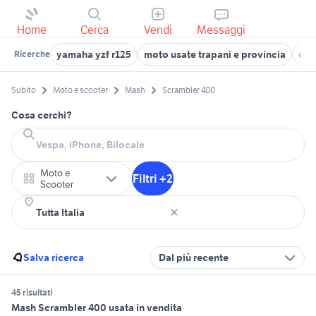
Home
Cerca
Vendi
Messaggi
yamaha yzf r125
moto usate trapani e provincia
cas
Ricerche
Subito
Moto e scooter
Mash
Scrambler 400
Cosa cerchi?
Moto e
Filtri +2
Scooter
Salva ricerca
Dal più recente
45 risultati
Mash Scrambler 400 usata in vendita