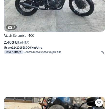
17
Mash Scrambler 400
2.400 €
Bari
(
BA
)
Usato
12/2016
28000 Km
Altro
Rivenditore
Centro moto usato volpicella