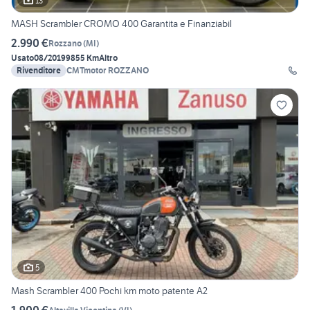
13
MASH Scrambler CROMO 400 Garantita e Finanziabil
2.990 €
Rozzano
(
MI
)
Usato
08/2019
9855 Km
Altro
Rivenditore
CMTmotor ROZZANO
5
Mash Scrambler 400 Pochi km moto patente A2