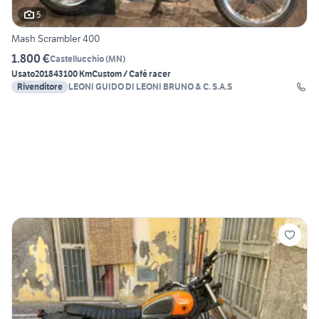
5
Mash Scrambler 400
1.800 €
Castellucchio
(
MN
)
Usato
2018
43100 Km
Custom / Café racer
Rivenditore
LEONI GUIDO DI LEONI BRUNO & C. S.A.S