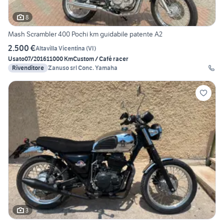
8
Mash Scrambler 400 Pochi km guidabile patente A2
2.500 €
Altavilla Vicentina
(
VI
)
Usato
07/2016
11000 Km
Custom / Café racer
Rivenditore
Zanuso srl Conc. Yamaha
3