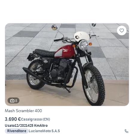
8
Mash Scrambler 400
3.690 €
Casalgrasso
(
CN
)
Usato
12/2021
425 Km
Altro
Rivenditore
LucianoMoto S.A.S