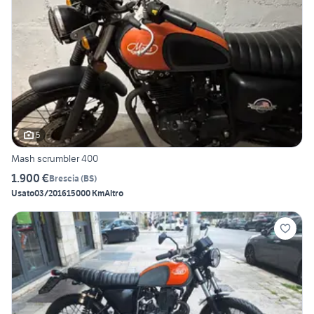
5
Mash scrumbler 400
1.900 €
Brescia
(
BS
)
Usato
03/2016
15000 Km
Altro