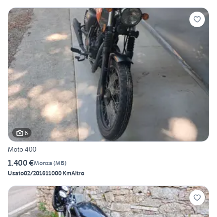
6
Moto 400
1.400 €
Monza
(
MB
)
Usato
02/2016
11000 Km
Altro