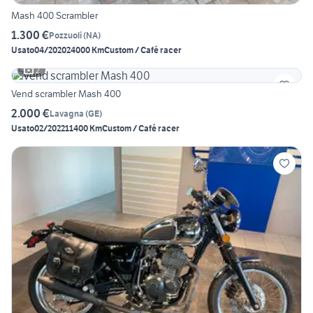
Mash 400 Scrambler
1.300 €
Pozzuoli
(
NA
)
Usato
04/2020
24000 Km
Custom / Café racer
2
Vend scrambler Mash 400
2.000 €
Lavagna
(
GE
)
Usato
02/2022
11400 Km
Custom / Café racer