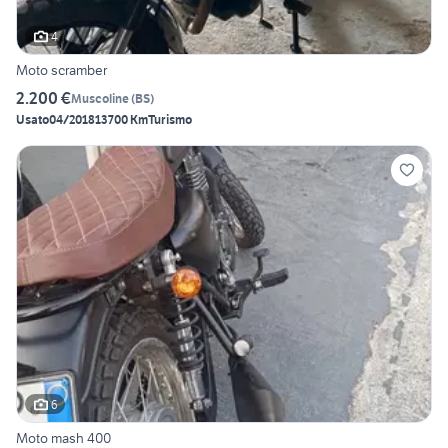
4
Moto scramber
2.200 €
Muscoline
(
BS
)
Usato
04/2018
13700 Km
Turismo
6
Moto mash 400