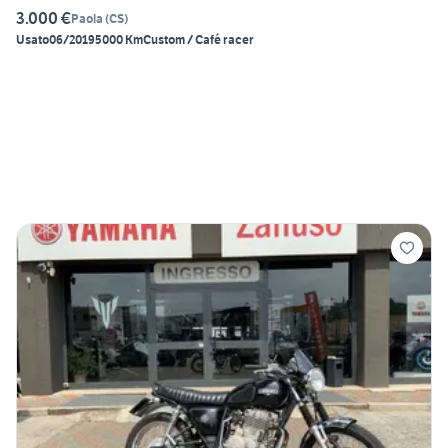
3.000 €
Paola
(
CS
)
Usato
06/2019
5000 Km
Custom / Café racer