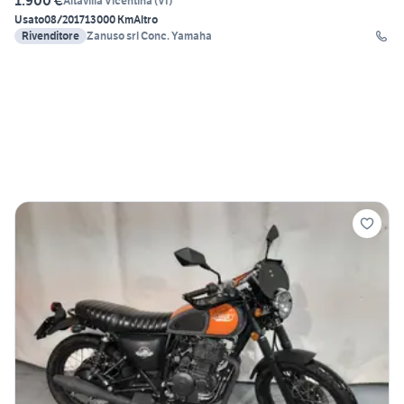
1.900 €
Altavilla Vicentina
(
VI
)
Usato
08/2017
13000 Km
Altro
Rivenditore
Zanuso srl Conc. Yamaha