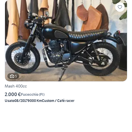
5
Mash 400cc
2.000 €
Fucecchio
(
FI
)
Usato
08/2017
9000 Km
Custom / Café racer