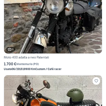
6
Moto 400 adatta a neo Patentati
1.700 €
Montemurlo
(
PO
)
Usato
06/2015
19900 Km
Custom / Café racer