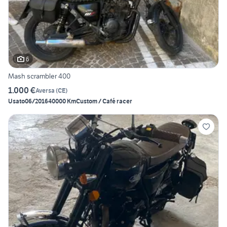
6
Mash scrambler 400
1.000 €
Aversa
(
CE
)
Usato
06/2016
40000 Km
Custom / Café racer