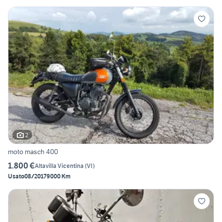
2
moto masch 400
1.800 €
Altavilla Vicentina
(
VI
)
Usato
08/2017
9000 Km