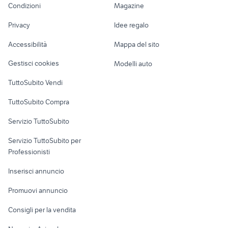
nissan patrol y60
ermellino
Condizioni
Magazine
Terreni e rustici
Attrezzature di
auto
Nautica
lavoro
Privacy
Idee regalo
Garage e box
Caravan e Camper
Accessibilità
Mappa del sito
Loft, mansarde e
Veicoli commerciali
altro
Gestisci cookies
Modelli auto
Case vacanza
TuttoSubito Vendi
Uffici e Locali
TuttoSubito Compra
commerciali
Servizio TuttoSubito
elettronica
per la casa e la
sports e hobby
Servizio TuttoSubito per
persona
Informatica
Animali
Professionisti
Arredamento e
Console e
Accessori per
Casalinghi
Inserisci annuncio
Videogiochi
animali
Elettrodomestici
Promuovi annuncio
Audio/Video
Musica e Film
Giardino e Fai da te
Consigli per la vendita
Fotografia
Libri e Riviste
Abbigliamento e