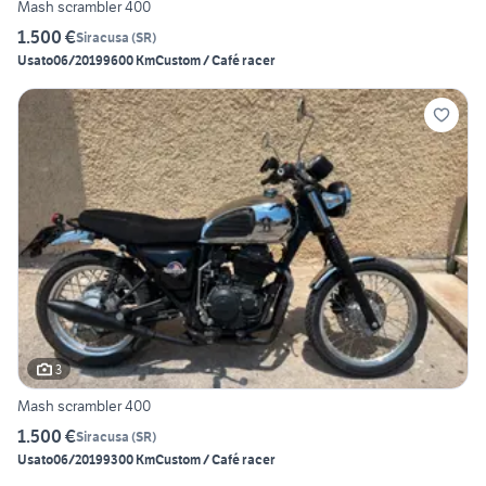
Mash scrambler 400
1.500 €
Siracusa
(
SR
)
Usato
06/2019
9600 Km
Custom / Café racer
3
Mash scrambler 400
1.500 €
Siracusa
(
SR
)
Usato
06/2019
9300 Km
Custom / Café racer