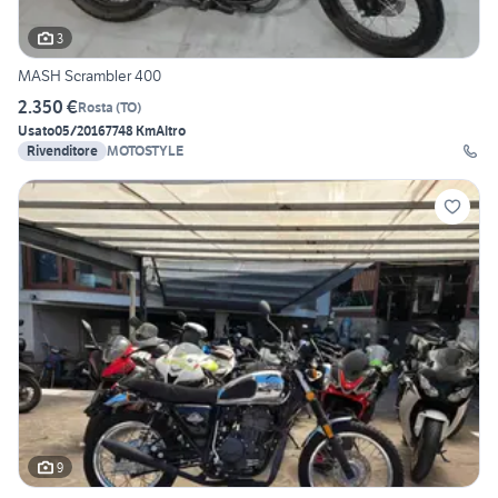
3
MASH Scrambler 400
2.350 €
Rosta
(
TO
)
Usato
05/2016
7748 Km
Altro
Rivenditore
MOTOSTYLE
9