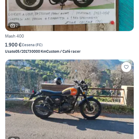
2
Mash 400
1.900 €
Cesena
(
FC
)
Usato
05/2017
30000 Km
Custom / Café racer