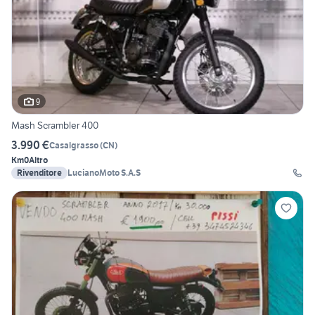
9
Mash Scrambler 400
3.990 €
Casalgrasso
(
CN
)
Km0
Altro
Rivenditore
LucianoMoto S.A.S