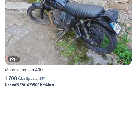
4
Mash scrambler 400
1.700 €
La Spezia
(
SP
)
Usato
09/2016
29500 Km
Altro