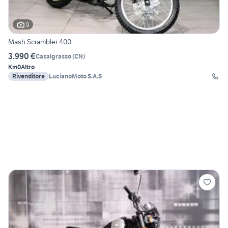
9
Mash Scrambler 400
3.990 €
Casalgrasso
(
CN
)
Km0
Altro
Rivenditore
LucianoMoto S.A.S