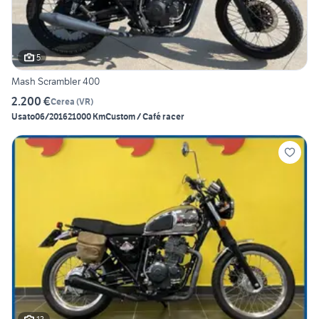
5
Mash Scrambler 400
2.200 €
Cerea
(
VR
)
Usato
06/2016
21000 Km
Custom / Café racer