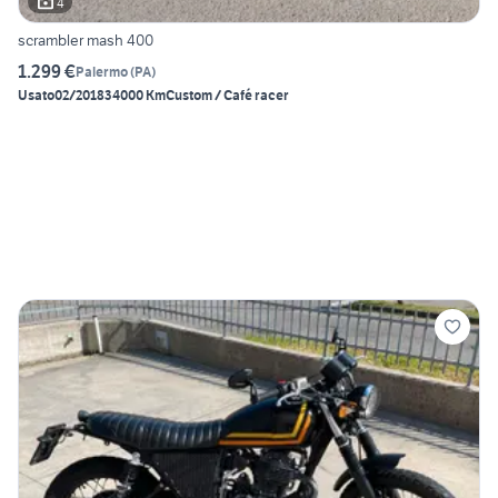
4
scrambler mash 400
1.299 €
Palermo
(
PA
)
Usato
02/2018
34000 Km
Custom / Café racer