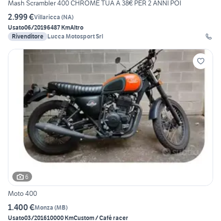
Mash Scrambler 400 CHROME TUA A 38€ PER 2 ANNI POI
2.999 €
Villaricca
(
NA
)
Usato
06/2019
6487 Km
Altro
Rivenditore
Lucca Motosport Srl
6
Moto 400
1.400 €
Monza
(
MB
)
Usato
03/2016
10000 Km
Custom / Café racer