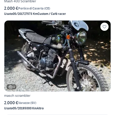
Mash 400 Scrambler
2.000 €
Portico di Caserta
(
CE
)
Usato
05/2017
27573 Km
Custom / Café racer
4
masch scrambler
2.000 €
Varazze
(
SV
)
Usato
05/2019
5000 Km
Altro