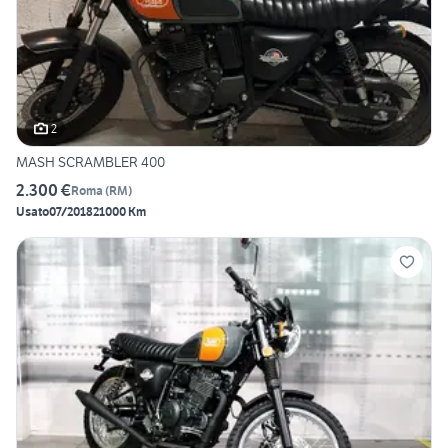
2
MASH SCRAMBLER 400
2.300 €
Roma
(
RM
)
Usato
07/2018
21000 Km