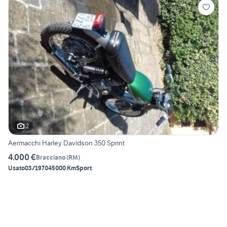
2
Aermacchi Harley Davidson 350 Sprint
4.000 €
Bracciano
(
RM
)
Usato
03/1970
45000 Km
Sport