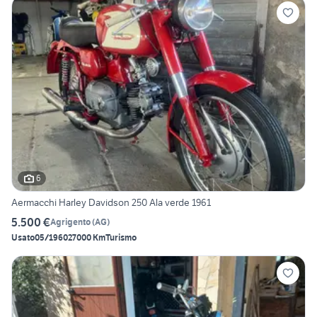
6
Aermacchi Harley Davidson 250 Ala verde 1961
5.500 €
Agrigento
(
AG
)
Usato
05/1960
27000 Km
Turismo