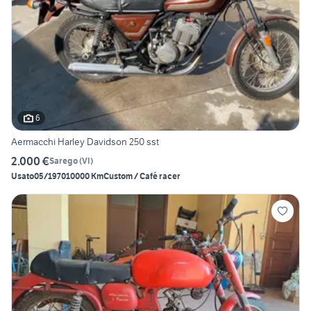
6
Aermacchi Harley Davidson 250 sst
2.000 €
Sarego
(
VI
)
Usato
05/1970
10000 Km
Custom / Café racer