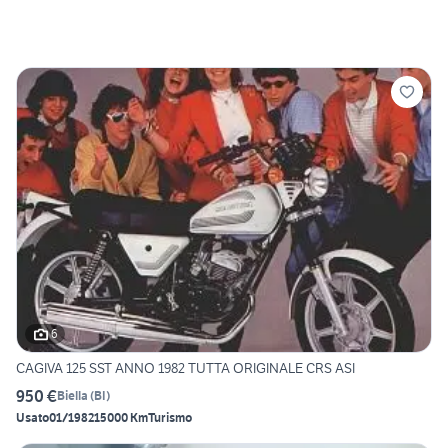
6
CAGIVA 125 SST ANNO 1982 TUTTA ORIGINALE CRS ASI
950 €
Biella
(
BI
)
Usato
01/1982
15000 Km
Turismo