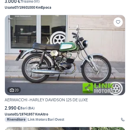
3.000 €
Trissino
(
VI
)
Usato
07/1960
1000 Km
Epoca
20
AERMACCHI -HARLEY DAVIDSON 125 DE LUXE
2.990 €
Bari
(
BA
)
Usato
01/1974
1957 Km
Altro
Rivenditore
Link Motors Bari Ovest