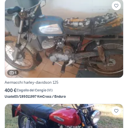
4
Aermacchi harley-davidson 125
400 €
Cogollo del Cengio
(
VI
)
Usato
03/1950
11997 Km
Cross / Enduro