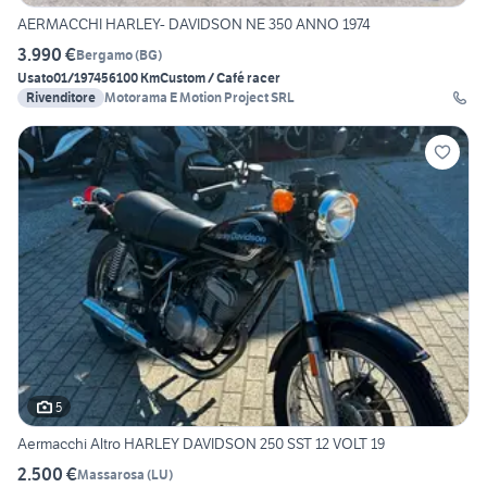
AERMACCHI HARLEY- DAVIDSON NE 350 ANNO 1974
3.990 €
Bergamo
(
BG
)
Usato
01/1974
56100 Km
Custom / Café racer
Rivenditore
Motorama E Motion Project SRL
5
Aermacchi Altro HARLEY DAVIDSON 250 SST 12 VOLT 19
2.500 €
Massarosa
(
LU
)