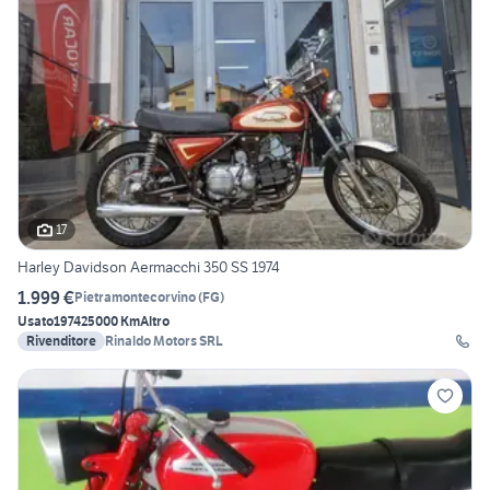
17
Harley Davidson Aermacchi 350 SS 1974
1.999 €
Pietramontecorvino
(
FG
)
Usato
1974
25000 Km
Altro
Rivenditore
Rinaldo Motors SRL