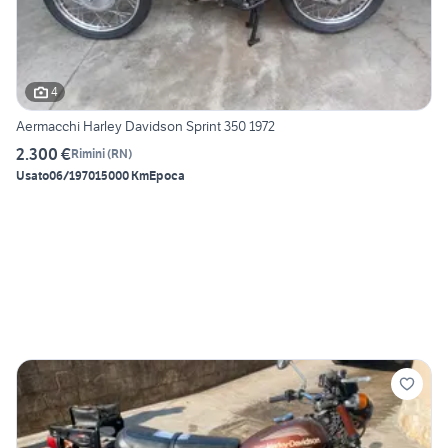
4
Aermacchi Harley Davidson Sprint 350 1972
2.300 €
Rimini
(
RN
)
Usato
06/1970
15000 Km
Epoca