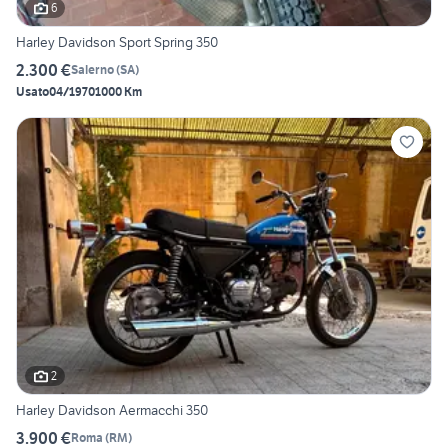
6
Harley Davidson Sport Spring 350
2.300 €
Salerno
(
SA
)
Usato
04/1970
1000 Km
2
Harley Davidson Aermacchi 350
3.900 €
Roma
(
RM
)