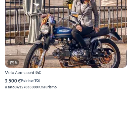
6
Moto Aermacchi 350
3.500 €
Poirino
(
TO
)
Usato
07/1970
36000 Km
Turismo