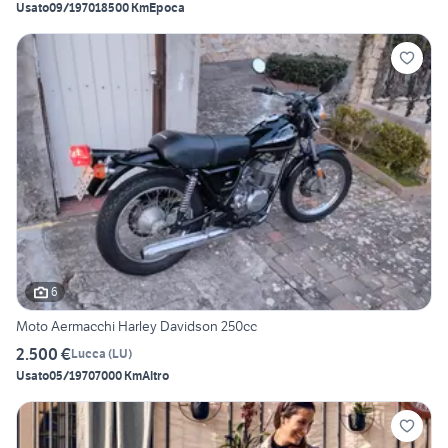
Usato
09/1970
18500 Km
Epoca
6
Moto Aermacchi Harley Davidson 250cc
2.500 €
Lucca
(
LU
)
Usato
05/1970
7000 Km
Altro