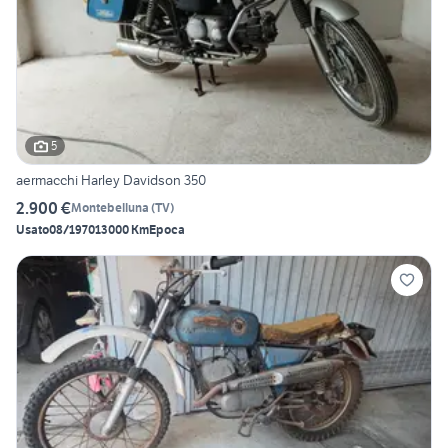
5
aermacchi Harley Davidson 350
2.900 €
Montebelluna
(
TV
)
Usato
08/1970
13000 Km
Epoca