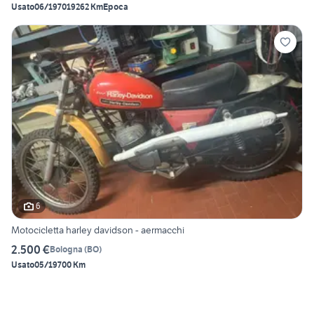
Usato
06/1970
19262 Km
Epoca
6
Motocicletta harley davidson - aermacchi
2.500 €
Bologna
(
BO
)
Usato
05/1970
0 Km