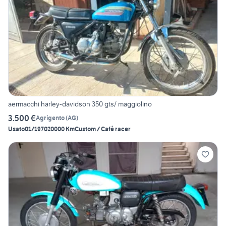
aermacchi harley-davidson 350 gts/ maggiolino
3.500 €
Agrigento
(
AG
)
Usato
01/1970
20000 Km
Custom / Café racer