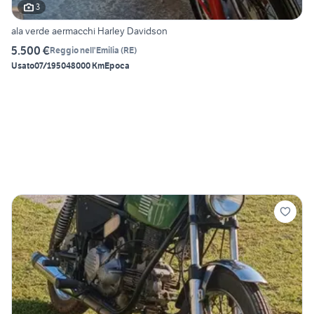
3
ala verde aermacchi Harley Davidson
5.500 €
Reggio nell'Emilia
(
RE
)
Usato
07/1950
48000 Km
Epoca