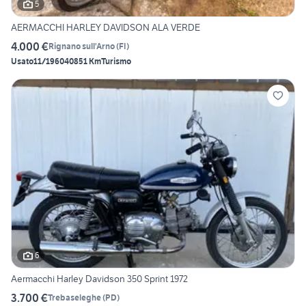
5
AERMACCHI HARLEY DAVIDSON ALA VERDE
4.000 €
Rignano sull'Arno
(
FI
)
Usato
11/1960
40851 Km
Turismo
6
Aermacchi Harley Davidson 350 Sprint 1972
3.700 €
Trebaseleghe
(
PD
)