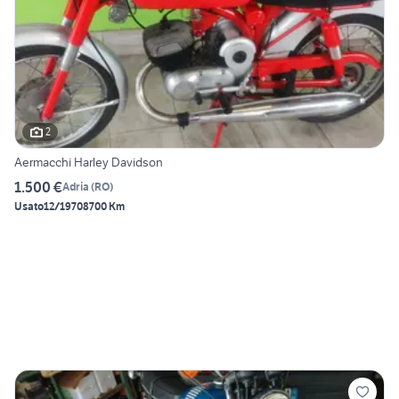
2
Aermacchi Harley Davidson
1.500 €
Adria
(
RO
)
Usato
12/1970
8700 Km