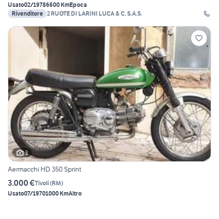
Usato
02/1978
6600 Km
Epoca
Rivenditore
2 RUOTE DI LARINI LUCA & C. S.A.S.
3
Aermacchi HD 350 Sprint
3.000 €
Tivoli
(
RM
)
Usato
07/1970
1000 Km
Altro