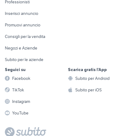
Professionisti
Arredamento e
Console e
Accessori per
Casalinghi
Inserisci annuncio
Videogiochi
animali
Elettrodomestici
Promuovi annuncio
Audio/Video
Musica e Film
Giardino e Fai da te
Consigli per la vendita
Fotografia
Libri e Riviste
Abbigliamento e
Negozi e Aziende
Telefonia
Strumenti Musicali
Accessori
Subito per le aziende
Sports
Tutto per i bambini
Seguici su
Scarica gratis l'App
Biciclette
Facebook
Subito per Android
Collezionismo
TikTok
Subito per iOS
Instagram
YouTube