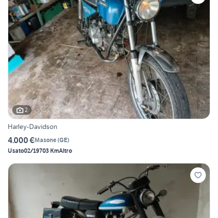
2
Harley-Davidson
4.000 €
Masone
(
GE
)
Usato
02/1970
3 Km
Altro