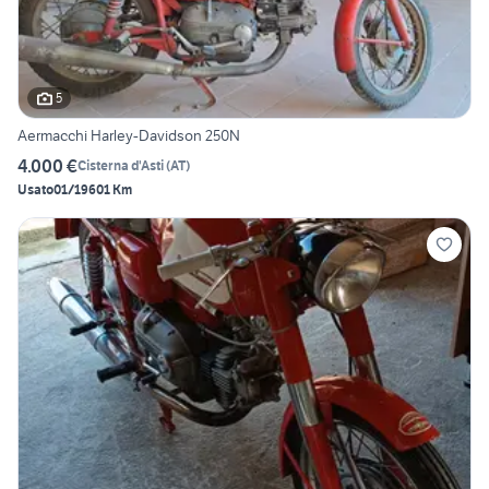
5
Aermacchi Harley-Davidson 250N
4.000 €
Cisterna d'Asti
(
AT
)
Usato
01/1960
1 Km