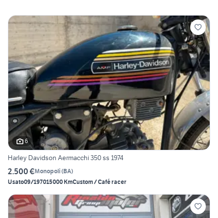
6
Harley Davidson Aermacchi 350 ss 1974
2.500 €
Monopoli
(
BA
)
Usato
09/1970
15000 Km
Custom / Café racer