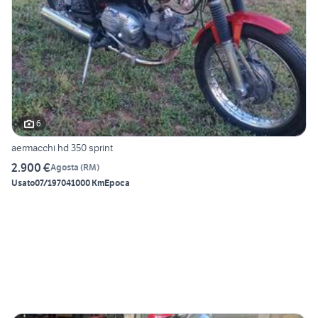
6
aermacchi hd 350 sprint
2.900 €
Agosta
(
RM
)
Usato
07/1970
41000 Km
Epoca