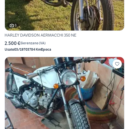
6
HARLEY DAVIDSON AERMACCHI 350 NE
2.500 €
Gerenzano
(
VA
)
Usato
03/1970
3784 Km
Epoca