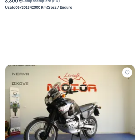
8.800 €
Camposampiero
(
PD
)
Usato
06/2018
42000 Km
Cross / Enduro