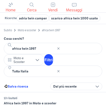
Home
Cerca
Vendi
Messaggi
adria twin camper
scarico africa twin 1000 usato
af
Ricerche
Subito
Moto e scooter
africa twin 1997
Cosa cerchi?
Moto e
Filtri
Scooter
Salva ricerca
Dal più recente
13 risultati
Africa twin 1997 in Moto e scooter