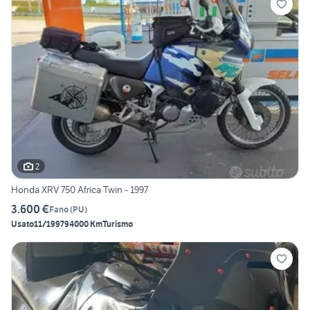
2
Honda XRV 750 Africa Twin - 1997
3.600 €
Fano
(
PU
)
Usato
11/1997
94000 Km
Turismo