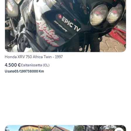
Honda XRV 750 Africa Twin - 1997
4.500 €
Caltanissetta
(
CL
)
Usato
03/1997
38000 Km