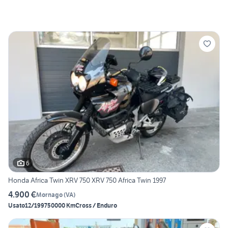
6
Honda Africa Twin XRV 750 XRV 750 Africa Twin 1997
4.900 €
Mornago
(
VA
)
Usato
12/1997
50000 Km
Cross / Enduro