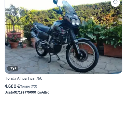
6
Honda Africa Twin 750
4.600 €
Torino
(
TO
)
Usato
07/1997
75000 Km
Altro