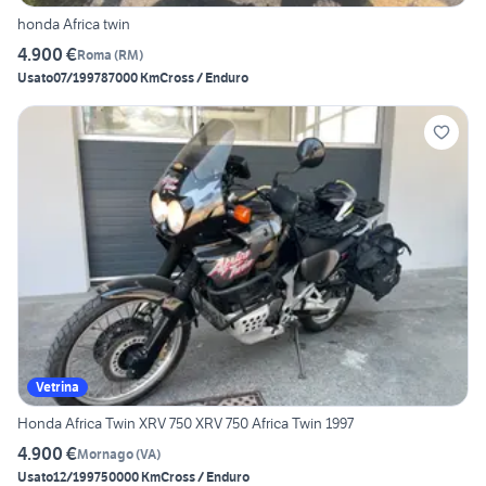
honda Africa twin
4.900 €
Roma
(
RM
)
Usato
07/1997
87000 Km
Cross / Enduro
Vetrina
Honda Africa Twin XRV 750 XRV 750 Africa Twin 1997
4.900 €
Mornago
(
VA
)
Usato
12/1997
50000 Km
Cross / Enduro