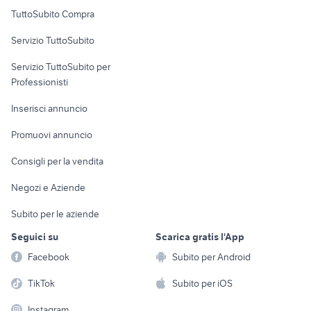
Uffici e Locali
TuttoSubito Compra
commerciali
Servizio TuttoSubito
elettronica
per la casa e la
sports e hobby
Servizio TuttoSubito per
persona
Informatica
Animali
Professionisti
Arredamento e
Console e
Accessori per
Casalinghi
Inserisci annuncio
Videogiochi
animali
Elettrodomestici
Promuovi annuncio
Audio/Video
Musica e Film
Giardino e Fai da te
Consigli per la vendita
Fotografia
Libri e Riviste
Abbigliamento e
Negozi e Aziende
Telefonia
Strumenti Musicali
Accessori
Subito per le aziende
Sports
Tutto per i bambini
Seguici su
Scarica gratis l'App
Biciclette
Facebook
Subito per Android
Collezionismo
TikTok
Subito per iOS
Instagram