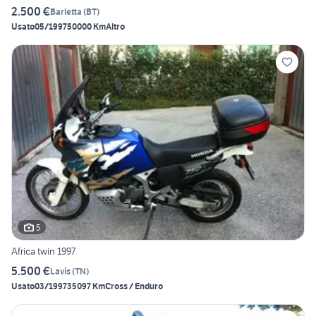
2.500 €
Barletta
(
BT
)
Usato
05/1997
50000 Km
Altro
5
Africa twin 1997
5.500 €
Lavis
(
TN
)
Usato
03/1997
35097 Km
Cross / Enduro