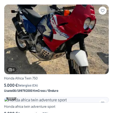
6
Honda Africa Twin 750
5.000 €
Selargius
(
CA
)
Usato
08/1997
92000 Km
Cross / Enduro
6
Honda africa twin adventure sport