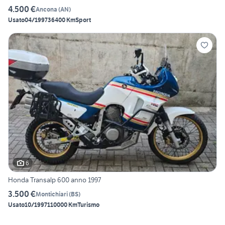
4.500 €
Ancona
(
AN
)
Usato
04/1997
36400 Km
Sport
6
Honda Transalp 600 anno 1997
3.500 €
Montichiari
(
BS
)
Usato
10/1997
110000 Km
Turismo