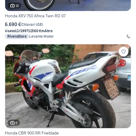
16
Honda XRV 750 Africa Twin RD 07
6.690 €
Chiavari
(
GE
)
Usato
12/1997
12560 Km
Altro
Rivenditore
Levante Motor
6
Honda CBR 900 RR Fireblade