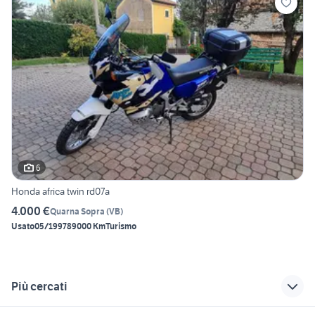
6
Honda africa twin rd07a
4.000 €
Quarna Sopra
(
VB
)
Usato
05/1997
89000 Km
Turismo
Più cercati