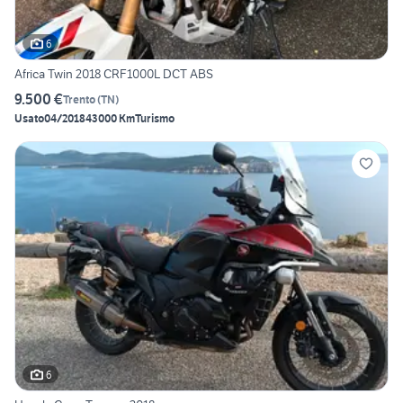
6
Africa Twin 2018 CRF1000L DCT ABS
9.500 €
Trento
(
TN
)
Usato
04/2018
43000 Km
Turismo
6