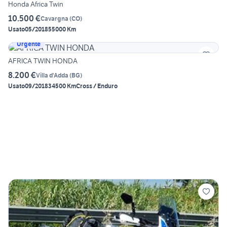
Honda Africa Twin
10.500 €
Cavargna
(
CO
)
Usato
05/2018
55000 Km
Urgente
AFRICA TWIN HONDA
8.200 €
Villa d'Adda
(
BG
)
Usato
09/2018
34500 Km
Cross / Enduro