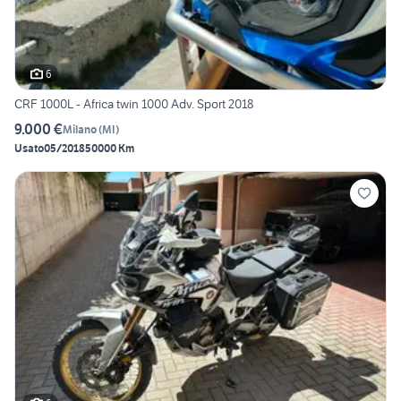
6
CRF 1000L - Africa twin 1000 Adv. Sport 2018
9.000 €
Milano
(
MI
)
Usato
05/2018
50000 Km