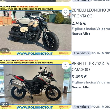
BENELLI LEONCINO B
PRONTA CO
2.745 €
Figline e Incisa Valdarn
Nuovo
Altro
6
Rivenditore
POLINI MOT
BENELLI TRK 702 X - A
OMAGGIO
3.495 €
Figline e Incisa Valdarn
Nuovo
Altro
7
Rivenditore
POLINI MOT