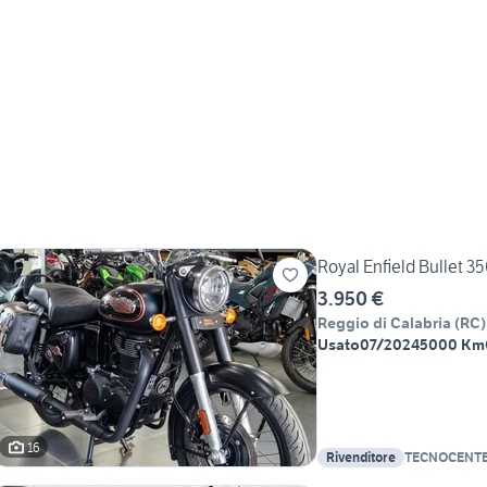
Royal Enfield Bullet 3
3.950 €
Reggio di Calabria
(
RC
)
Usato
07/2024
5000 Km
16
Rivenditore
TECNOCENTE
BENELLI - K