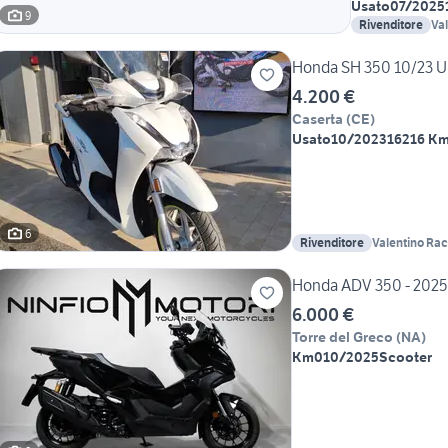
Usato
07/2025
9
Rivenditore
Val
Honda SH 350 10/23 
4.200 €
Caserta
(
CE
)
Usato
10/2023
16216 K
6
Rivenditore
Valentino Rac
Honda ADV 350 - 20
6.000 €
Torre del Greco
(
NA
)
Km0
10/2025
Scooter