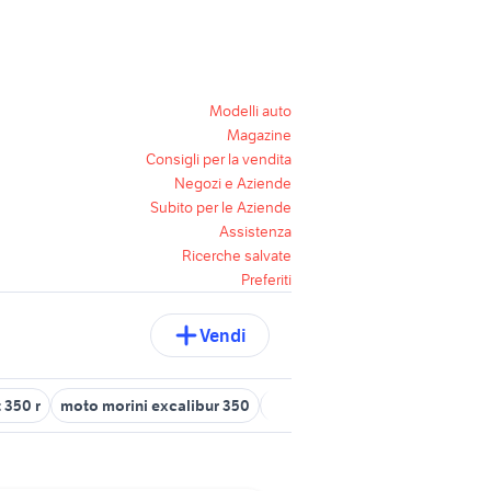
Modelli auto
Magazine
Consigli per la vendita
Negozi e Aziende
Subito per le Aziende
Assistenza
Ricerche salvate
Preferiti
Vendi
 350 r
moto morini excalibur 350
benelli magnum accessori mo