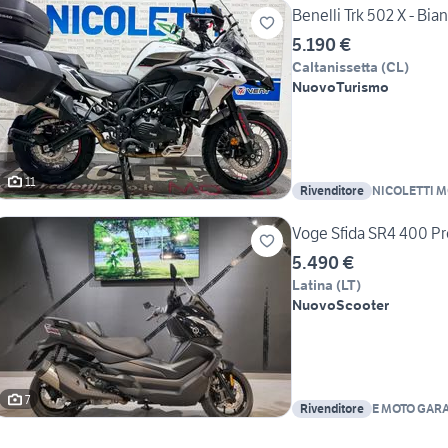
Benelli Trk 502 X - Bian
5.190 €
Caltanissetta
(
CL
)
Nuovo
Turismo
11
Rivenditore
NICOLETTI 
Voge Sfida SR4 400 P
5.490 €
Latina
(
LT
)
Nuovo
Scooter
7
Rivenditore
E MOTO GAR
BENELLI KEE