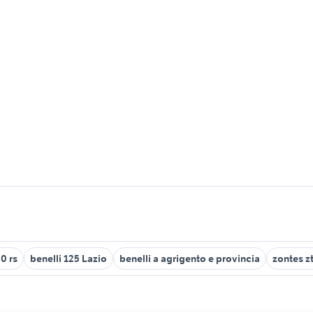
0 rs
benelli 125 Lazio
benelli a agrigento e provincia
zontes zt