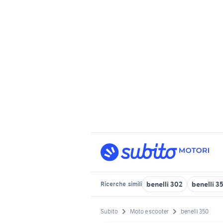
benelli 302
benelli 35
Ricerche
simili
Subito
Moto e scooter
benelli 350