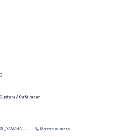
50
Custom / Café racer
Mostra numero
R _ YAMAHA -
AWASAKI