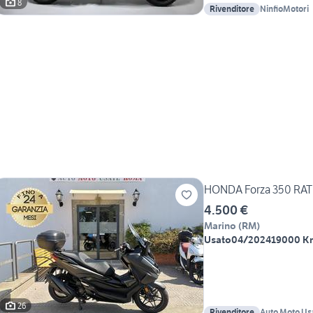
8
Rivenditore
NinfioMotori
HONDA Forza 350 RA
4.500 €
Marino
(
RM
)
Usato
04/2024
19000 K
26
Rivenditore
Auto Moto Us