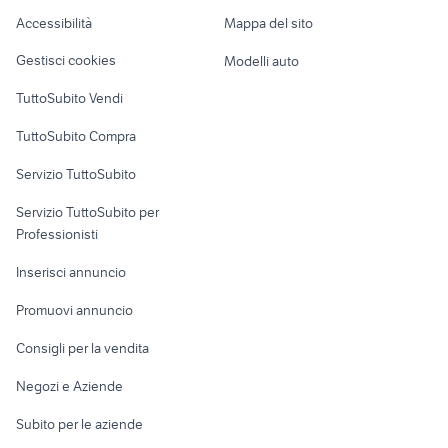
Caravan e Camper
califfo moto
fascetta marmitta
Accessibilità
Mappa del sito
Loft, mansarde e
Veicoli commerciali
moto Castrocaro Terme e Terra
altro
husqvarna cr 65
Gestisci cookies
Modelli auto
del Sole
Case vacanza
TuttoSubito Vendi
Uffici e Locali
TuttoSubito Compra
commerciali
Servizio TuttoSubito
elettronica
per la casa e la
sports e hobby
Servizio TuttoSubito per
persona
Informatica
Animali
Professionisti
Arredamento e
Console e
Accessori per
Casalinghi
Inserisci annuncio
Videogiochi
animali
Elettrodomestici
Promuovi annuncio
Audio/Video
Musica e Film
Giardino e Fai da te
Consigli per la vendita
Fotografia
Libri e Riviste
Abbigliamento e
Negozi e Aziende
Telefonia
Strumenti Musicali
Accessori
Subito per le aziende
Sports
Tutto per i bambini