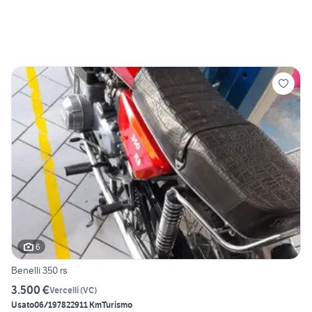
6
Benelli 350 rs
3.500 €
Vercelli
(
VC
)
Usato
06/1978
22911 Km
Turismo