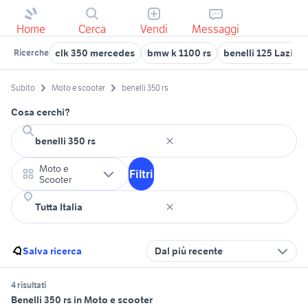
Home
Cerca
Vendi
Messaggi
clk 350 mercedes
bmw k 1100 rs
benelli 125 Lazio
Ricerche
Subito
Moto e scooter
benelli 350 rs
Cosa cerchi?
Moto e
Filtri
Scooter
Salva ricerca
Dal più recente
4 risultati
Benelli 350 rs in Moto e scooter