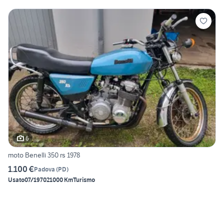
6
moto Benelli 350 rs 1978
1.100 €
Padova
(
PD
)
Usato
07/1970
21000 Km
Turismo