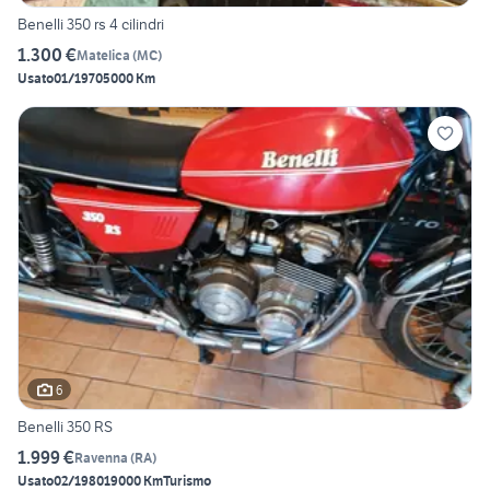
Benelli 350 rs 4 cilindri
1.300 €
Matelica
(
MC
)
Usato
01/1970
5000 Km
6
Benelli 350 RS
1.999 €
Ravenna
(
RA
)
Usato
02/1980
19000 Km
Turismo