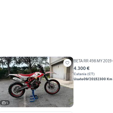
BETA RR 498 MY 2019
4.300 €
Catania
(
CT
)
Usato
09/2015
2300 Km
5