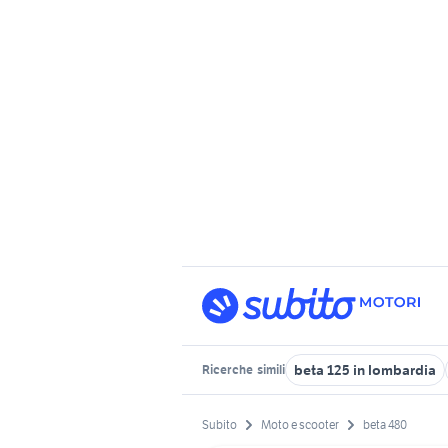
beta 125 in lombardia
Ricerche
simili
Subito
Moto e scooter
beta 480