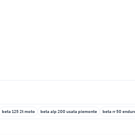
beta 125 2t moto
beta alp 200 usata piemonte
beta rr 50 endur