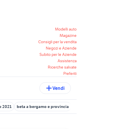
Modelli auto
Magazine
Consigli per la vendita
Negozi e Aziende
Subito per le Aziende
Assistenza
Ricerche salvate
Preferiti
Vendi
o 2021
beta a bergamo e provincia
beta rr 50 2011
moto Beta 