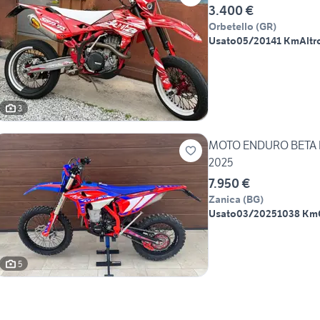
3.400 €
Orbetello
(
GR
)
Usato
05/2014
1 Km
Altr
3
MOTO ENDURO BETA RR
2025
7.950 €
Zanica
(
BG
)
Usato
03/2025
1038 Km
5