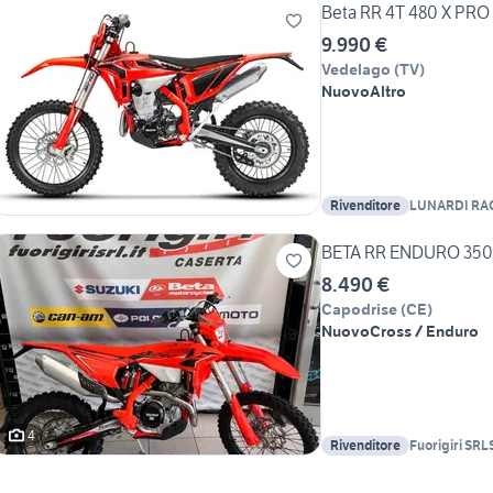
Beta RR 4T 480 X PRO 
9.990 €
Vedelago
(
TV
)
Nuovo
Altro
Rivenditore
LUNARDI RA
BETA RR ENDURO 350
8.490 €
Capodrise
(
CE
)
Nuovo
Cross / Enduro
4
Rivenditore
Fuorigiri SRL