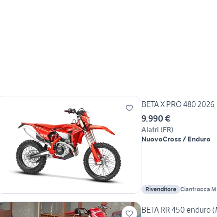
BETA X PRO 480 2026
9.990 €
Alatri
(
FR
)
Nuovo
Cross / Enduro
Rivenditore
Cianfrocca M
BETA RR 450 enduro 