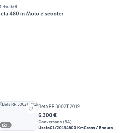
7 risultati
eta 480 in Moto e scooter
Beta RR 3002T 2019
6.300 €
Conversano
(
BA
)
5
Usato
01/2019
4600 Km
Cross / Enduro