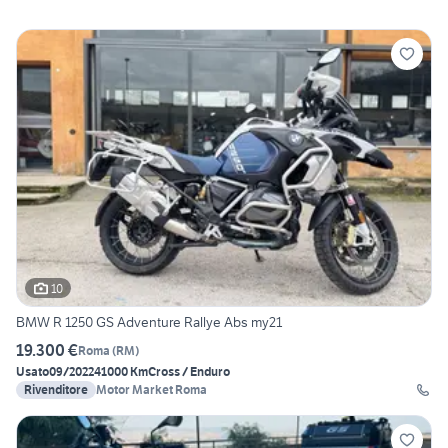
10
BMW R 1250 GS Adventure Rallye Abs my21
19.300 €
Roma
(
RM
)
Usato
09/2022
41000 Km
Cross / Enduro
Rivenditore
Motor Market Roma