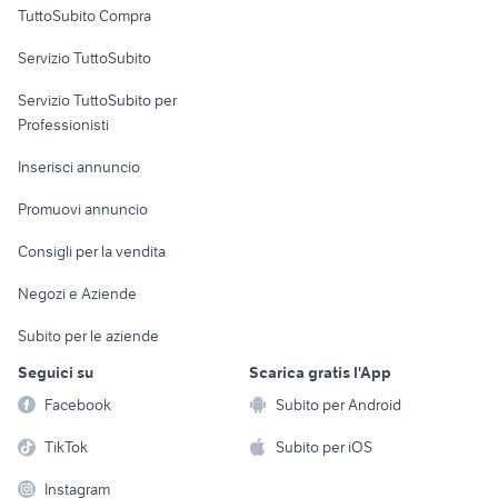
TuttoSubito Compra
commerciali
Servizio TuttoSubito
elettronica
per la casa e la
sports e hobby
Servizio TuttoSubito per
persona
Informatica
Animali
Professionisti
Arredamento e
Console e
Accessori per
Casalinghi
Inserisci annuncio
Videogiochi
animali
Elettrodomestici
Promuovi annuncio
Audio/Video
Musica e Film
Giardino e Fai da te
Consigli per la vendita
Fotografia
Libri e Riviste
Abbigliamento e
Negozi e Aziende
Telefonia
Strumenti Musicali
Accessori
Subito per le aziende
Sports
Tutto per i bambini
Seguici su
Scarica gratis l'App
Biciclette
Facebook
Subito per Android
Collezionismo
TikTok
Subito per iOS
Instagram