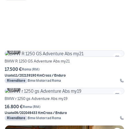
10
BMW R 1250 GS Adventure Abs my21
17.500 €
Roma
(
RM
)
Usato
11/2021
39190 Km
Cross / Enduro
Rivenditore
Bmw Motorrad Roma
10
BMW r 1250 gs Adventure Abs my19
16.800 €
Roma
(
RM
)
Usato
09/2020
49433 Km
Cross / Enduro
Rivenditore
Bmw Motorrad Roma