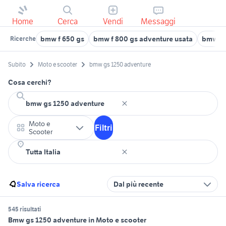
Home
Cerca
Vendi
Messaggi
bmw f 650 gs
bmw f 800 gs adventure usata
bmw gs 
Ricerche
Subito
Moto e scooter
bmw gs 1250 adventure
Cosa cerchi?
Moto e
Filtri
Scooter
Salva ricerca
Dal più recente
545 risultati
Bmw gs 1250 adventure in Moto e scooter