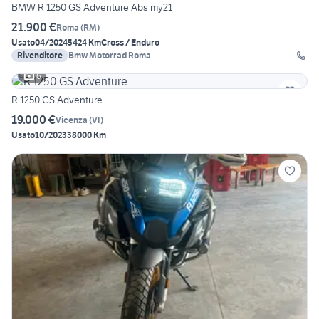
BMW R 1250 GS Adventure Abs my21
21.900 €
Roma
(
RM
)
Usato
04/2024
5424 Km
Cross / Enduro
Rivenditore
Bmw Motorrad Roma
6
R 1250 GS Adventure
19.000 €
Vicenza
(
VI
)
Usato
10/2023
38000 Km