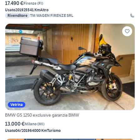
17.490 €
Firenze
(
FI
)
Usato
2019
25541 Km
Altro
Rivenditore
TM WAGEN FIRENZE SRL
Vetrina
BMW GS 1250 exclusive garanzia BMW
13.000 €
Milano
(
MI
)
Usato
04/2019
64000 Km
Turismo