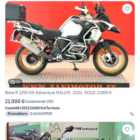
30
Bmw R 1250 GS Adventure RALLYE -2021- SOLO 21000 K
21.000 €
Castelverde
(
CR
)
Usato
06/2021
21000 Km
Turismo
Rivenditore
ZANIMOTOR