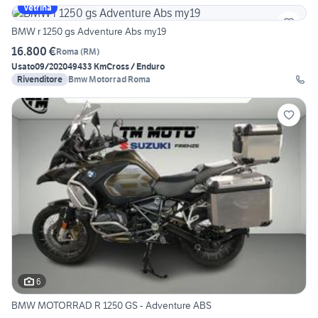
Vetrina
BMW r 1250 gs Adventure Abs my19
16.800 €
Roma
(
RM
)
Usato
09/2020
49433 Km
Cross / Enduro
Rivenditore
Bmw Motorrad Roma
6
BMW MOTORRAD R 1250 GS - Adventure ABS