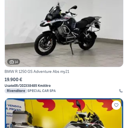
14
BMW R 1250 GS Adventure Abs my21
19.900 €
Usato
05/2023
38485 Km
Altro
Rivenditore
SPECIAL CAR SPA