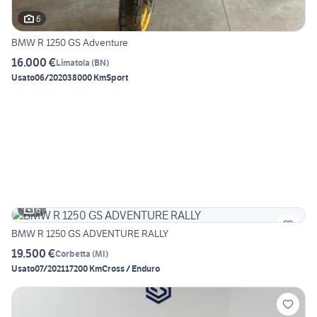
6
BMW R 1250 GS Adventure
16.000 €
Limatola
(
BN
)
Usato
06/2020
38000 Km
Sport
6
BMW R 1250 GS ADVENTURE RALLY
19.500 €
Corbetta
(
MI
)
Usato
07/2021
17200 Km
Cross / Enduro