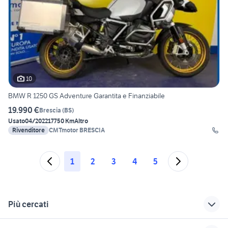
10
BMW R 1250 GS Adventure Garantita e Finanziabile
19.990 €
Brescia
(
BS
)
Usato
04/2022
17750 Km
Altro
Rivenditore
CMTmotor BRESCIA
1
2
3
4
5
Più cercati
Correlati
Richerche simili
Suggerimenti