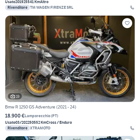
Usato
2019
25541 Km
Altro
Rivenditore
TM WAGEN FIRENZE SRL
19
Bmw R 1250 GS Adventure (2021 - 24)
18.900 €
Lamporecchio
(
PT
)
Usato
03/2022
50552 Km
Cross / Enduro
Rivenditore
XTRAMOTO