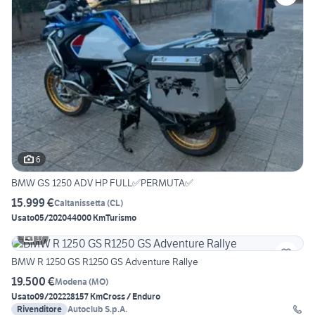
6
BMW GS 1250 ADV HP FULL✅PERMUTA✅
15.999 €
Caltanissetta
(
CL
)
Usato
05/2020
44000 Km
Turismo
17
BMW R 1250 GS R1250 GS Adventure Rallye
19.500 €
Modena
(
MO
)
Usato
09/2022
28157 Km
Cross / Enduro
Rivenditore
Autoclub S.p.A.