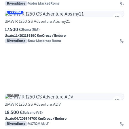
Rivenditore
Motor Market Roma
Vetrina
BMW R 1250 GS Adventure Abs my21
17.500 €
Roma
(
RM
)
Usato
11/2021
39190 Km
Cross / Enduro
Rivenditore
Bmw Motorrad Roma
9
BMW R 1250 GS Adventure ADV
18.500 €
Salzano
(
VE
)
Usato
04/2019
46700 Km
Cross / Enduro
Rivenditore
MOTOMANU’