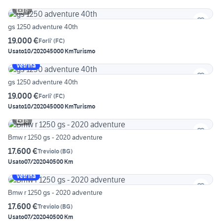
6
gs 1250 adventure 40th
19.000 €
Forli'
(
FC
)
Usato
10/2020
45000 Km
Turismo
Vetrina
gs 1250 adventure 40th
19.000 €
Forli'
(
FC
)
Usato
10/2020
45000 Km
Turismo
6
Bmw r 1250 gs - 2020 adventure
17.600 €
Treviolo
(
BG
)
Usato
07/2020
40500 Km
Vetrina
Bmw r 1250 gs - 2020 adventure
17.600 €
Treviolo
(
BG
)
Usato
07/2020
40500 Km