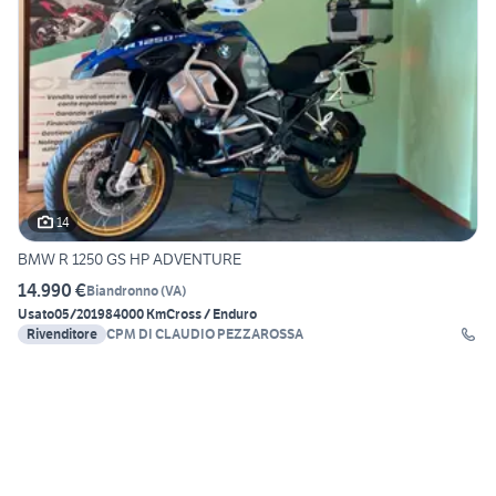
14
BMW R 1250 GS HP ADVENTURE
14.990 €
Biandronno
(
VA
)
Usato
05/2019
84000 Km
Cross / Enduro
Rivenditore
CPM DI CLAUDIO PEZZAROSSA