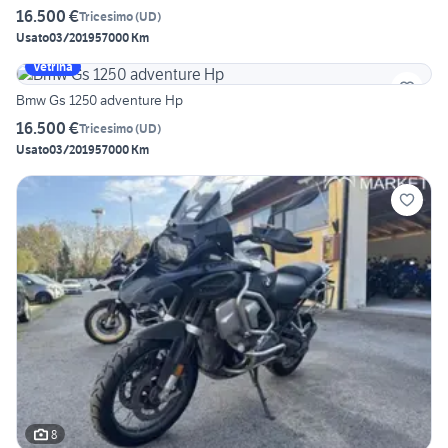
16.500 €
Tricesimo
(
UD
)
Usato
03/2019
57000 Km
Vetrina
Bmw Gs 1250 adventure Hp
16.500 €
Tricesimo
(
UD
)
Usato
03/2019
57000 Km
8