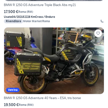
BMW R 1250 GS Adventure Triple Black Abs my21
17.500 €
Roma
(
RM
)
Usato
04/2021
52228 Km
Cross / Enduro
Rivenditore
Motor Market Roma
Vetrina
BMW R 1250 GS Adventure 40 Years – ESA, tris borse
19.500 €
Roma
(
RM
)