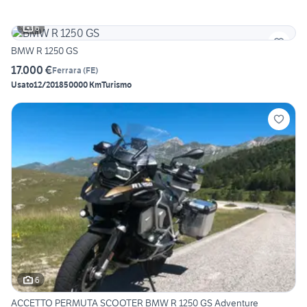
6
BMW R 1250 GS
17.000 €
Ferrara
(
FE
)
Usato
12/2018
50000 Km
Turismo
6
ACCETTO PERMUTA SCOOTER BMW R 1250 GS Adventure