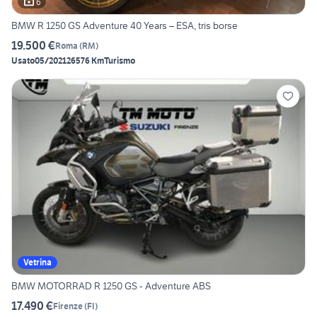
6
BMW R 1250 GS Adventure 40 Years – ESA, tris borse
19.500 €
Roma
(
RM
)
Usato
05/2021
26576 Km
Turismo
Vetrina
BMW MOTORRAD R 1250 GS - Adventure ABS
17.490 €
Firenze
(
FI
)