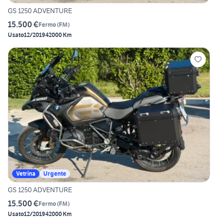
GS 1250 ADVENTURE
15.500 €
Fermo
(
FM
)
Usato
12/2019
42000 Km
Vetrina
Urgente
GS 1250 ADVENTURE
15.500 €
Fermo
(
FM
)
Usato
12/2019
42000 Km