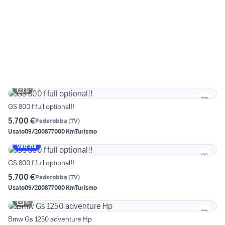
6
GS 800 f full optional!!
5.700 €
Pederobba
(
TV
)
Usato
09/2008
77000 Km
Turismo
Vetrina
GS 800 f full optional!!
5.700 €
Pederobba
(
TV
)
Usato
09/2008
77000 Km
Turismo
6
Bmw Gs 1250 adventure Hp