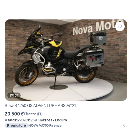
21
Bmw R 1250 GS ADVENTURE ABS MY21
20.500 €
Firenze
(
FI
)
Usato
11/2020
11759 Km
Cross / Enduro
Rivenditore
NOVA MOTO Firenze