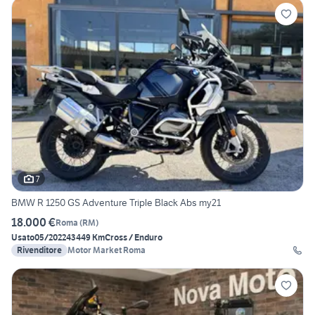
7
BMW R 1250 GS Adventure Triple Black Abs my21
18.000 €
Roma
(
RM
)
Usato
05/2022
43449 Km
Cross / Enduro
Rivenditore
Motor Market Roma