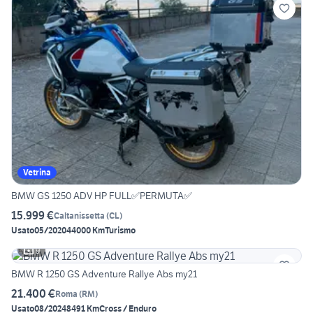
Vetrina
BMW GS 1250 ADV HP FULL✅PERMUTA✅
15.999 €
Caltanissetta
(
CL
)
Usato
05/2020
44000 Km
Turismo
9
BMW R 1250 GS Adventure Rallye Abs my21
21.400 €
Roma
(
RM
)
Usato
08/2024
8491 Km
Cross / Enduro