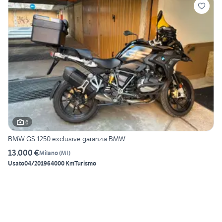
6
BMW GS 1250 exclusive garanzia BMW
13.000 €
Milano
(
MI
)
Usato
04/2019
64000 Km
Turismo