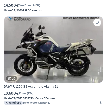
14.500 €
San Donaci
(
BR
)
Usato
04/2020
53500 Km
Altro
10
BMW R 1250 GS Adventure Abs my21
18.600 €
Roma
(
RM
)
Usato
03/2023
38157 Km
Cross / Enduro
Rivenditore
Bmw Motorrad Roma