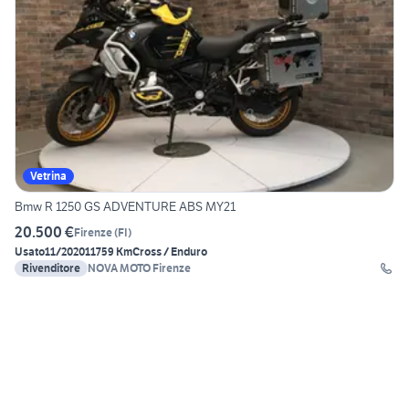
Vetrina
Bmw R 1250 GS ADVENTURE ABS MY21
20.500 €
Firenze
(
FI
)
Usato
11/2020
11759 Km
Cross / Enduro
Rivenditore
NOVA MOTO Firenze