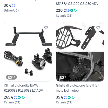
STAFFA GS1200 GS1250 ADV
30 €
220 €
Udine
(
UD
)
Catania
(
CT
)
14
9
KIT fari profondità BMW
Griglie di protezione faretti fari
R1200GS R1250GS LC ADV
moto led motoci
265 €
35 €
Catania
(
CT
)
Catania
(
CT
)