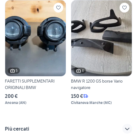
5
4
FARETTI SUPPLEMENTARI
BMW R 1200 GS borse Vario
ORIGINALI BMW
navigatore
200 €
150 €
Ancona
(
AN
)
Civitanova Marche
(
MC
)
Più cercati