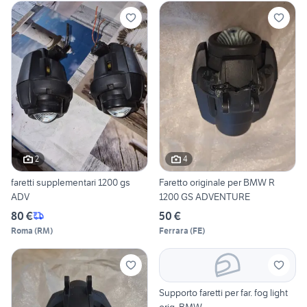
2
4
faretti supplementari 1200 gs
Faretto originale per BMW R
ADV
1200 GS ADVENTURE
80 €
50 €
Roma
(
RM
)
Ferrara
(
FE
)
Supporto faretti per far. fog light
orig. BMW