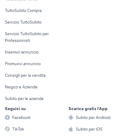
Uffici e Locali
TuttoSubito Compra
commerciali
Servizio TuttoSubito
elettronica
per la casa e la
sports e hobby
Servizio TuttoSubito per
persona
Informatica
Animali
Professionisti
Arredamento e
Console e
Accessori per
Casalinghi
Inserisci annuncio
Videogiochi
animali
Elettrodomestici
Promuovi annuncio
Audio/Video
Musica e Film
Giardino e Fai da te
Consigli per la vendita
Fotografia
Libri e Riviste
Abbigliamento e
Negozi e Aziende
Telefonia
Strumenti Musicali
Accessori
Subito per le aziende
Sports
Tutto per i bambini
Seguici su
Scarica gratis l'App
Biciclette
Facebook
Subito per Android
Collezionismo
TikTok
Subito per iOS