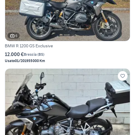
6
BMW R 1200 GS Exclusive
12.000 €
Brescia
(
BS
)
Usato
01/2019
55000 Km