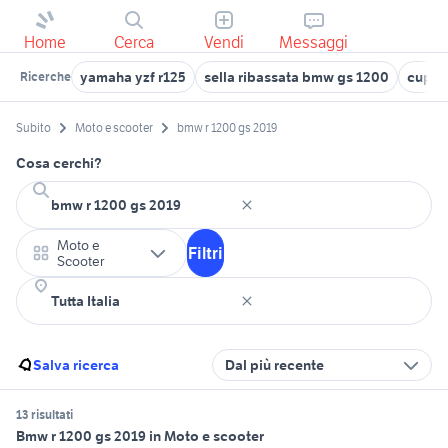
Home
Cerca
Vendi
Messaggi
yamaha yzf r125
sella ribassata bmw gs 1200
cupol
Ricerche
Subito
Moto e scooter
bmw r 1200 gs 2019
Cosa cerchi?
Moto e
Filtri
Scooter
Salva ricerca
Dal più recente
13 risultati
Bmw r 1200 gs 2019 in Moto e scooter