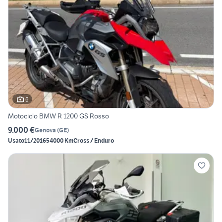
6
Motociclo BMW R 1200 GS Rosso
9.000 €
Genova
(
GE
)
Usato
11/2016
54000 Km
Cross / Enduro