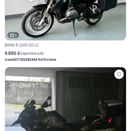
6
BMW R 1200 GS LC
9.890 €
Copertino
(
LE
)
Usato
07/2015
86468 Km
Turismo