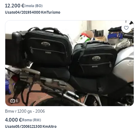
12.200 €
Imola
(
BO
)
Usato
04/2019
54000 Km
Turismo
6
Bmw r 1200 gs - 2006
4.000 €
Roma
(
RM
)
Usato
05/2006
121300 Km
Altro