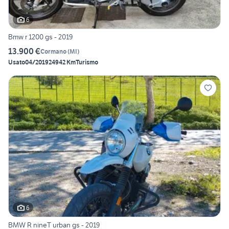
6
Bmw r 1200 gs - 2019
13.900 €
Cormano
(
MI
)
Usato
04/2019
24942 Km
Turismo
6
BMW R nineT urban gs - 2019