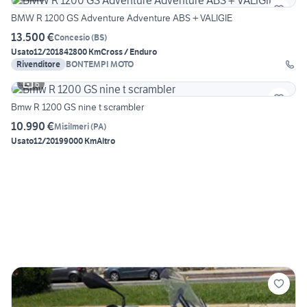
BMW R 1200 GS Adventure Adventure ABS + VALIGIE
13.500 €
Concesio
(
BS
)
Usato
12/2018
42800 Km
Cross / Enduro
Rivenditore
BONTEMPI MOTO
6
Bmw R 1200 GS nine t scrambler
10.990 €
Misilmeri
(
PA
)
Usato
12/2019
9000 Km
Altro