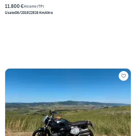
11.800 €
Alcamo
(
TP
)
Usato
06/2019
22926 Km
Altro