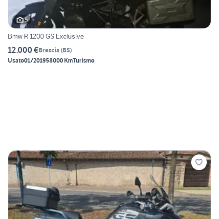
5
Bmw R 1200 GS Exclusive
12.000 €
Brescia
(
BS
)
Usato
01/2019
58000 Km
Turismo