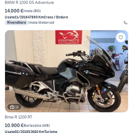
BMW R 1200 GS Adventure
14.000 €
Imola
(
BO
)
Usato
11/2018
47890 Km
Cross / Enduro
Rivenditore
Imola Motorrad
10
Bmw R 1200 RT
10.900 €
Barlassina
(
MB
)
Usato
03/2018
52680 Km
Turismo