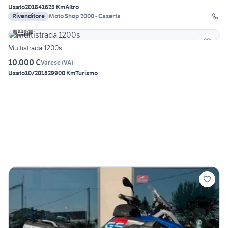
Usato
2018
41625 Km
Altro
Rivenditore
Moto Shop 2000 - Caserta
6
Multistrada 1200s
10.000 €
Varese
(
VA
)
Usato
10/2018
29900 Km
Turismo