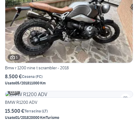
5
Bmw r 1200 nine t scrambler - 2018
8.500 €
Cesena
(
FC
)
Usato
05/2018
11000 Km
6
BMW R1200 ADV
15.500 €
Terracina
(
LT
)
Usato
01/2018
20000 Km
Turismo