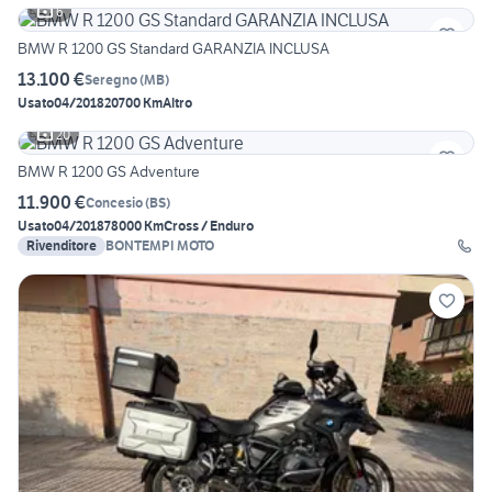
6
BMW R 1200 GS Standard GARANZIA INCLUSA
13.100 €
Seregno
(
MB
)
Usato
04/2018
20700 Km
Altro
20
BMW R 1200 GS Adventure
11.900 €
Concesio
(
BS
)
Usato
04/2018
78000 Km
Cross / Enduro
Rivenditore
BONTEMPI MOTO