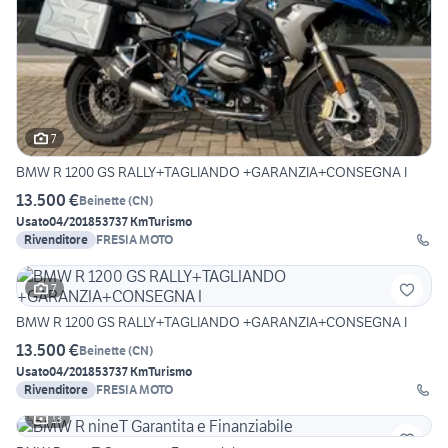
7
BMW R 1200 GS RALLY+TAGLIANDO +GARANZIA+CONSEGNA I
13.500 €
Beinette
(
CN
)
Usato
04/2018
53737 Km
Turismo
Rivenditore
FRESIA MOTO
7
BMW R 1200 GS RALLY+TAGLIANDO +GARANZIA+CONSEGNA I
13.500 €
Beinette
(
CN
)
Usato
04/2018
53737 Km
Turismo
Rivenditore
FRESIA MOTO
13