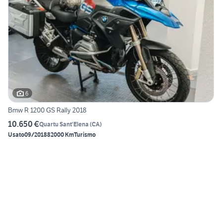
6
Bmw R 1200 GS Rally 2018
10.650 €
Quartu Sant'Elena
(
CA
)
Usato
09/2018
82000 Km
Turismo