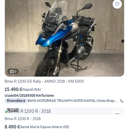
6
Bmw R 1200 GS Rally - ANNO 2018 - KM 5000
15.490 €
Napoli
(
NA
)
Usato
04/2018
5000 Km
Turismo
Rivenditore
BMW MOTORRAD TRIUMPH MOTO NAPOLI Moto Shop
2000
9
Bmw R 1200 R - 2018
8.490 €
Santa Maria Capua Vetere
(
CE
)