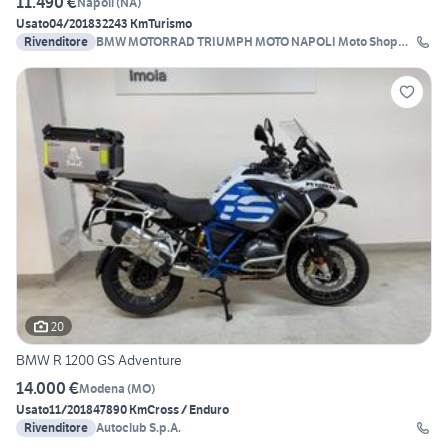
11.490 €
Napoli
(
NA
)
Usato
04/2018
32243 Km
Turismo
Rivenditore
BMW MOTORRAD TRIUMPH MOTO NAPOLI Moto Shop
2000
20
BMW R 1200 GS Adventure
14.000 €
Modena
(
MO
)
Usato
11/2018
47890 Km
Cross / Enduro
Rivenditore
Autoclub S.p.A.