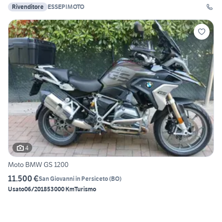
Rivenditore
ESSEPIMOTO
4
Moto BMW GS 1200
11.500 €
San Giovanni in Persiceto
(
BO
)
Usato
06/2018
53000 Km
Turismo