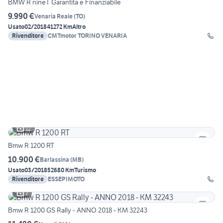
BMW R nineT Garantita e Finanziabile
9.990 €
Venaria Reale
(
TO
)
Usato
02/2018
41272 Km
Altro
Rivenditore
CMTmotor TORINO VENARIA
12
Bmw R 1200 RT
10.900 €
Barlassina
(
MB
)
Usato
03/2018
52680 Km
Turismo
Rivenditore
ESSEPIMOTO
7
Bmw R 1200 GS Rally - ANNO 2018 - KM 32243