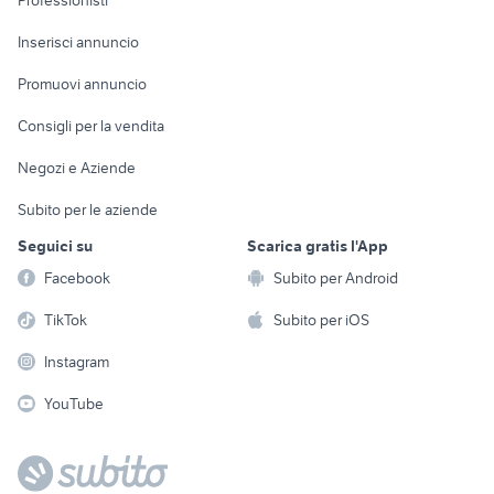
Professionisti
Arredamento e
Console e
Accessori per
Casalinghi
Inserisci annuncio
Videogiochi
animali
Elettrodomestici
Promuovi annuncio
Audio/Video
Musica e Film
Giardino e Fai da te
Consigli per la vendita
Fotografia
Libri e Riviste
Abbigliamento e
Negozi e Aziende
Telefonia
Strumenti Musicali
Accessori
Subito per le aziende
Sports
Tutto per i bambini
Seguici su
Scarica gratis l'App
Biciclette
Facebook
Subito per Android
Collezionismo
TikTok
Subito per iOS
Instagram
YouTube