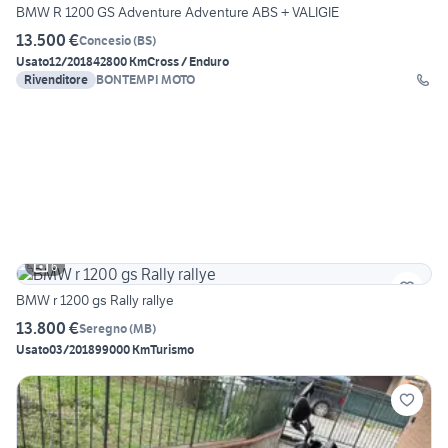
BMW R 1200 GS Adventure Adventure ABS + VALIGIE
13.500 €
Concesio
(
BS
)
Usato
12/2018
42800 Km
Cross / Enduro
Rivenditore
BONTEMPI MOTO
6
BMW r 1200 gs Rally rallye
13.800 €
Seregno
(
MB
)
Usato
03/2018
99000 Km
Turismo