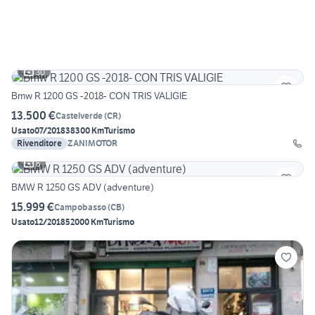
30
Bmw R 1200 GS -2018- CON TRIS VALIGIE
13.500 €
Castelverde
(
CR
)
Usato
07/2018
38300 Km
Turismo
Rivenditore
ZANIMOTOR
6
BMW R 1250 GS ADV (adventure)
15.999 €
Campobasso
(
CB
)
Usato
12/2018
52000 Km
Turismo