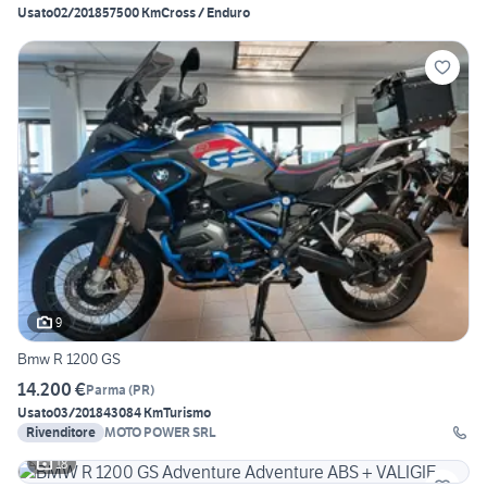
Usato
02/2018
57500 Km
Cross / Enduro
9
Bmw R 1200 GS
14.200 €
Parma
(
PR
)
Usato
03/2018
43084 Km
Turismo
Rivenditore
MOTO POWER SRL
18