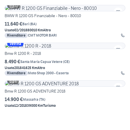
12
BMW R 1200 GS Finanziabile - Nero - 80010
11.640 €
Bari
(
BA
)
Usato
02/2018
80010 Km
Altro
Rivenditore
CMT MOTOR BARI
Vetrina
Bmw R 1200 R - 2018
8.490 €
Santa Maria Capua Vetere
(
CE
)
Usato
2018
41625 Km
Altro
Rivenditore
Moto Shop 2000 - Caserta
6
Bmw R 1200 GS ADVENTURE 2018
14.900 €
Massafra
(
TA
)
Usato
12/2018
39000 Km
Turismo