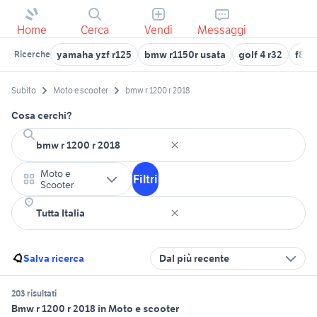
Home
Cerca
Vendi
Messaggi
yamaha yzf r125
bmw r1150r usata
golf 4 r32
f800
Ricerche
Subito
Moto e scooter
bmw r 1200 r 2018
Cosa cerchi?
Moto e
Filtri
Scooter
Salva ricerca
Dal più recente
203 risultati
Bmw r 1200 r 2018 in Moto e scooter