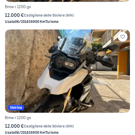
Bmw r 1200 gs
12.000 €
Castiglione delle Stiviere
(
MN
)
Usato
06/2018
36900 Km
Turismo
Vetrina
Bmw r 1200 gs
12.000 €
Castiglione delle Stiviere
(
MN
)
Usato
06/2018
36900 Km
Turismo