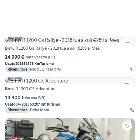
18
Bmw R 1200 Gs Rallye - 2018 tua a soli €289 al Mes
14.990 €
Caltanissetta
(
CL
)
Usato
2018
51976 Km
Turismo
Rivenditore
NICOLETTI MOTO
15
Bmw R 1200 GS Adventure
14.900 €
Verona
(
VR
)
Usato
04/2018
63207 Km
Turismo
Rivenditore
Delta Moto