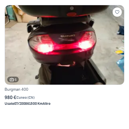
6
Burgman 400
980 €
Cuneo
(
CN
)
Usato
07/2008
61500 Km
Altro