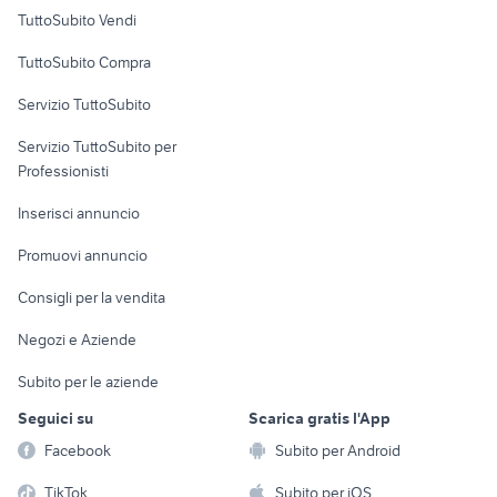
Case vacanza
TuttoSubito Vendi
Uffici e Locali
TuttoSubito Compra
commerciali
Servizio TuttoSubito
elettronica
per la casa e la
sports e hobby
Servizio TuttoSubito per
persona
Informatica
Animali
Professionisti
Arredamento e
Console e
Accessori per
Casalinghi
Inserisci annuncio
Videogiochi
animali
Elettrodomestici
Promuovi annuncio
Audio/Video
Musica e Film
Giardino e Fai da te
Consigli per la vendita
Fotografia
Libri e Riviste
Abbigliamento e
Negozi e Aziende
Telefonia
Strumenti Musicali
Accessori
Subito per le aziende
Sports
Tutto per i bambini
Seguici su
Scarica gratis l'App
Biciclette
Facebook
Subito per Android
Collezionismo
TikTok
Subito per iOS