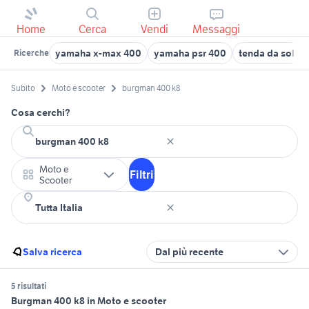
Home
Cerca
Vendi
Messaggi
yamaha x-max 400
yamaha psr 400
tenda da sole 
Ricerche
Subito
Moto e scooter
burgman 400 k8
Cosa cerchi?
Moto e
Filtri
Scooter
Salva ricerca
Dal più recente
5 risultati
Burgman 400 k8 in Moto e scooter