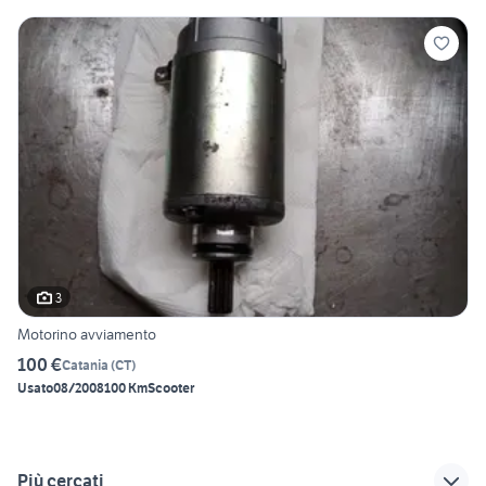
3
Motorino avviamento
100 €
Catania
(
CT
)
Usato
08/2008
100 Km
Scooter
Più cercati