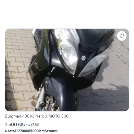
Burgman 400 k8 Nero X MOTO 600
1.500 €
Roma
(
RM
)
Usato
12/2008
85000 Km
Scooter