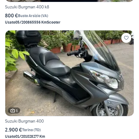
Suzuki Burgman 400 k8
800 €
Busto Arsizio
(
VA
)
Usato
05/2008
65556 Km
Scooter
6
Suzuki Burgman 400
2.900 €
Torino
(
TO
)
Usato
01/2010
28277 Km