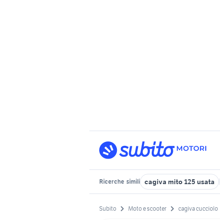
cagiva mito 125 usata
Ricerche
simili
Subito
Moto e scooter
cagiva cucciolo