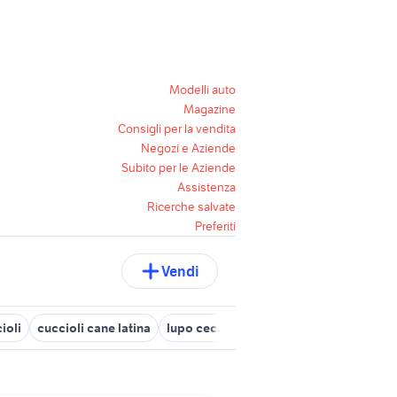
Modelli auto
Magazine
Consigli per la vendita
Negozi e Aziende
Subito per le Aziende
Assistenza
Ricerche salvate
Preferiti
Vendi
ioli
cuccioli cane latina
lupo cecoslovacco cucciolo
cagiva 