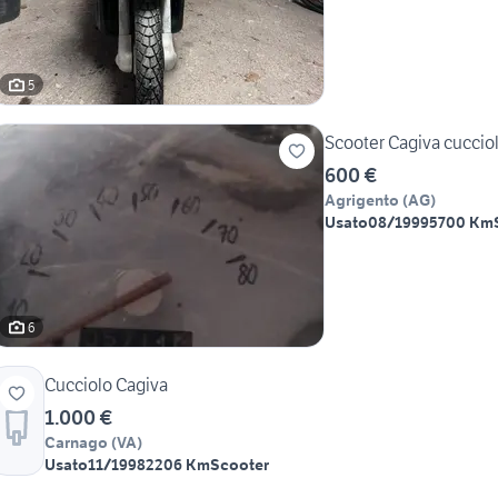
5
Scooter Cagiva cuccio
600 €
Agrigento
(
AG
)
Usato
08/1999
5700 Km
6
Cucciolo Cagiva
1.000 €
Carnago
(
VA
)
Usato
11/1998
2206 Km
Scooter