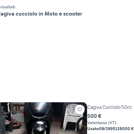
 risultati
agiva cucciolo in Moto e scooter
Cagiva Cucciolo 50cc
500 €
Valentano
(
VT
)
Usato
09/1995
138000 