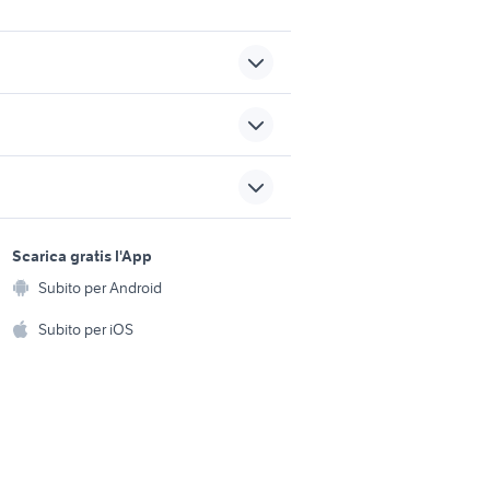
yamaha mt 03
vespa px 125 usata da
sports e hobby
restaurare
a
Scarica gratis l'App
Animali
00
mv agusta varese
Subito per Android
ento e
Accessori per animali
hi
Subito per iOS
harley davidson moto Siena
provincia
Musica e Film
omestici
Libri e Riviste
e Fai da te
Strumenti Musicali
amento e
ri
Sports