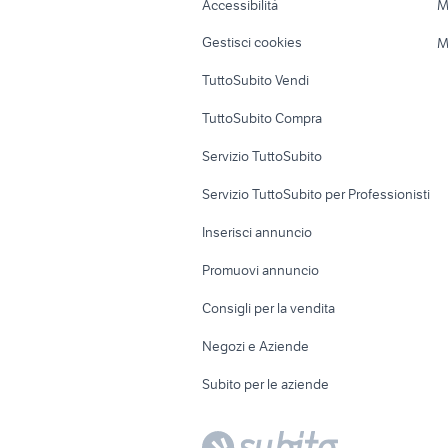
Accessibilità
M
Veicoli commerciali
Case vacanza
Gestisci cookies
M
Uffici e Locali
TuttoSubito Vendi
commerciali
TuttoSubito Compra
Servizio TuttoSubito
Servizio TuttoSubito per Professionisti
Inserisci annuncio
Promuovi annuncio
Consigli per la vendita
Negozi e Aziende
Subito per le aziende