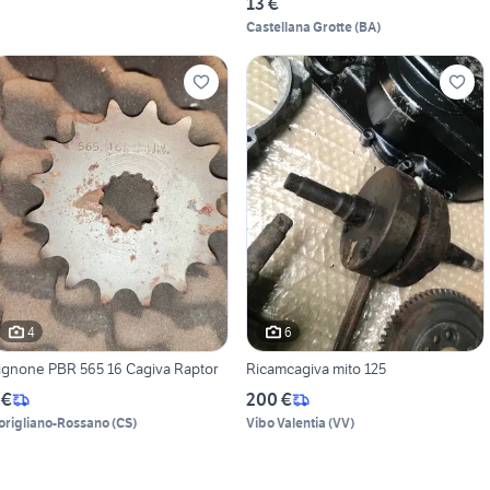
13 €
Castellana Grotte
(
BA
)
4
6
Pignone PBR 565 16 Cagiva Raptor
Ricamcagiva mito 125
 €
200 €
origliano-Rossano
(
CS
)
Vibo Valentia
(
VV
)