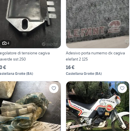
4
egolatore di tensione cagiva
Adesivo porta numerno dx cagiva
laverde sst 250
elefant 2 125
0 €
16 €
astellana Grotte
(
BA
)
Castellana Grotte
(
BA
)