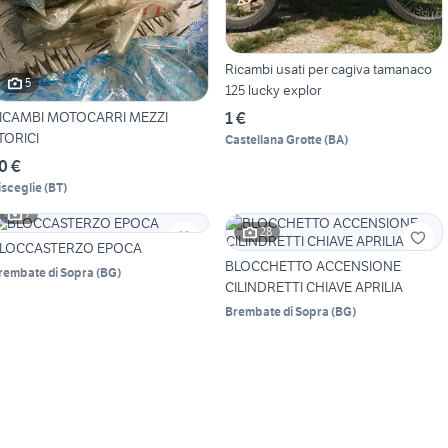
Ricambi usati per cagiva tamanaco
5
125 lucky explor
ICAMBI MOTOCARRI MEZZI
1 €
TORICI
Castellana Grotte
(
BA
)
0 €
isceglie
(
BT
)
7
28
LOCCASTERZO EPOCA
BLOCCHETTO ACCENSIONE
rembate di Sopra
(
BG
)
CILINDRETTI CHIAVE APRILIA
Brembate di Sopra
(
BG
)