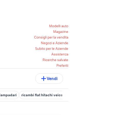
Modelli auto
Magazine
Consigli per la vendita
Negozi e Aziende
Subito per le Aziende
Assistenza
Ricerche salvate
Preferiti
Vendi
 lampadari
ricambi fiat hitachi veicoli commerciali
ricambi vesp