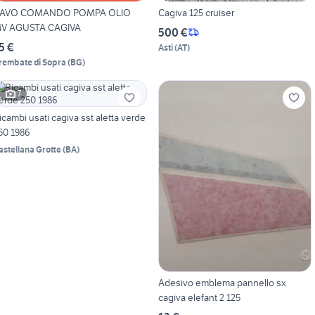
AVO COMANDO POMPA OLIO
Cagiva 125 cruiser
V AGUSTA CAGIVA
500 €
5 €
Asti
(
AT
)
rembate di Sopra
(
BG
)
7
icambi usati cagiva sst aletta verde
50 1986
astellana Grotte
(
BA
)
Adesivo emblema pannello sx
cagiva elefant 2 125