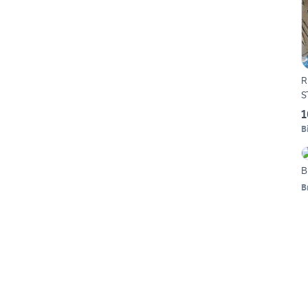
R
S
1
B
B
B