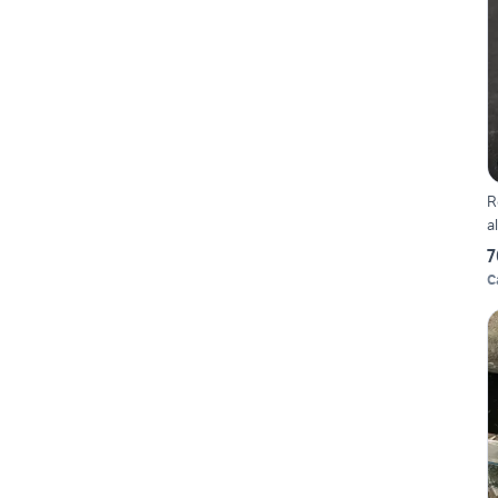
R
a
7
C