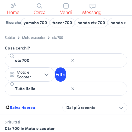
Home
Cerca
Vendi
Messaggi
yamaha 700
tracer 700
honda ctx 700
honda ctx 
Ricerche
Subito
Moto e scooter
ctx 700
Cosa cerchi?
Moto e
Filtri
Scooter
Salva ricerca
Dal più recente
5 risultati
Ctx 700 in Moto e scooter