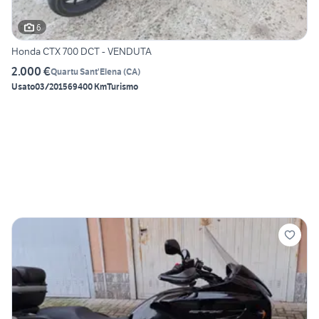
6
Honda CTX 700 DCT - VENDUTA
2.000 €
Quartu Sant'Elena
(
CA
)
Usato
03/2015
69400 Km
Turismo