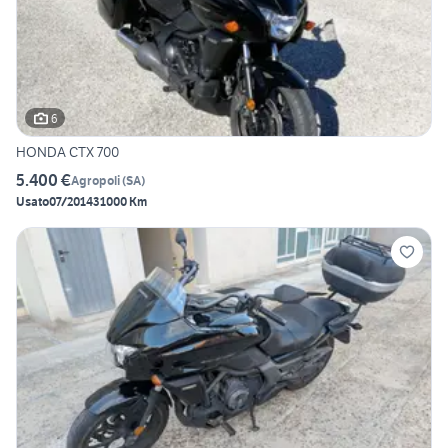
6
HONDA CTX 700
5.400 €
Agropoli
(
SA
)
Usato
07/2014
31000 Km