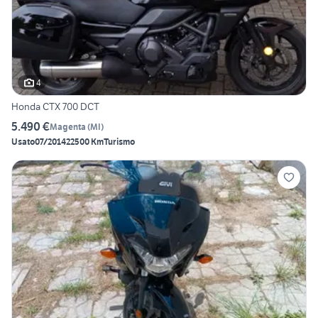
4
Honda CTX 700 DCT
5.490 €
Magenta
(
MI
)
Usato
07/2014
22500 Km
Turismo