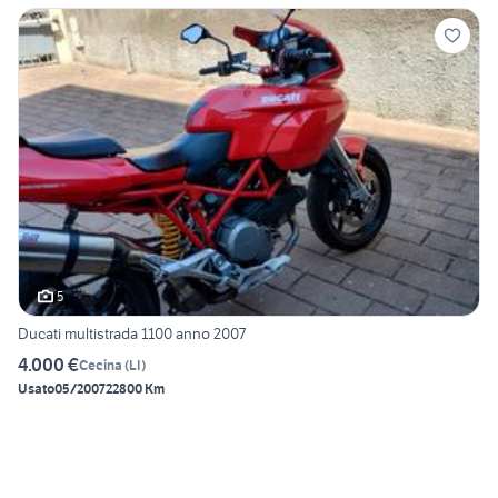
5
Ducati multistrada 1100 anno 2007
4.000 €
Cecina
(
LI
)
Usato
05/2007
22800 Km