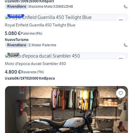
Usato
09/2009
25000 Km
Sport
Rivenditore
Massimo Moto 3206812548
Vetrina
Royal Enfield Guerrilla 450 Twilight Blue
5.080 €
Palermo
(
PA
)
Nuovo
Turismo
Rivenditore
Z Motor Palermo
6
Moto d'epoca ducati Srambler 450
4.800 €
Rovereto
(
TN
)
Usato
06/1970
15000 Km
Epoca