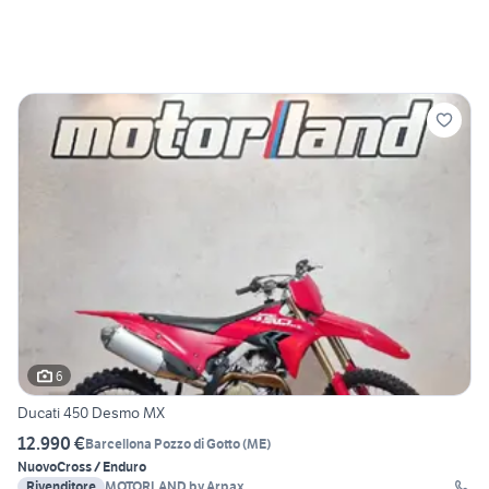
6
Ducati 450 Desmo MX
12.990 €
Barcellona Pozzo di Gotto
(
ME
)
Nuovo
Cross / Enduro
Rivenditore
MOTORLAND by Arpax