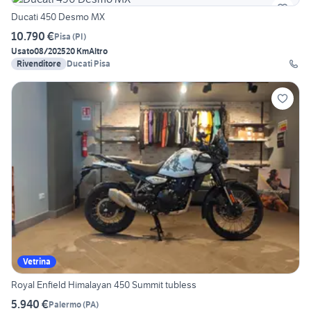
Ducati 450 Desmo MX
10.790 €
Pisa
(
PI
)
Usato
08/2025
20 Km
Altro
Rivenditore
Ducati Pisa
Vetrina
Royal Enfield Himalayan 450 Summit tubless
5.940 €
Palermo
(
PA
)