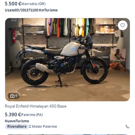
5.500 €
Marrubiu
(
OR
)
Usato
03/2013
71100 Km
Turismo
5
Royal Enfield Himalayan 450 Base
5.390 €
Palermo
(
PA
)
Nuovo
Turismo
Rivenditore
Z Motor Palermo