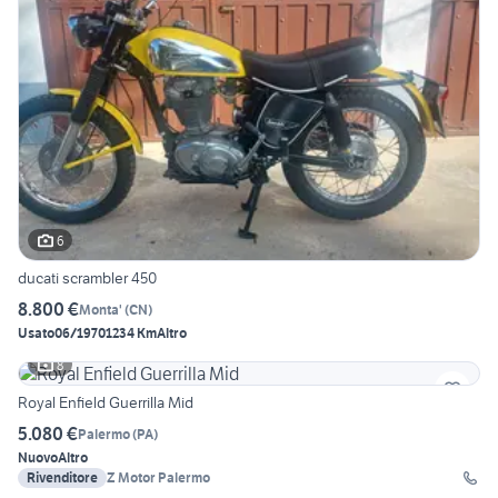
6
ducati scrambler 450
8.800 €
Monta'
(
CN
)
Usato
06/1970
1234 Km
Altro
8
Royal Enfield Guerrilla Mid
5.080 €
Palermo
(
PA
)
Nuovo
Altro
Rivenditore
Z Motor Palermo