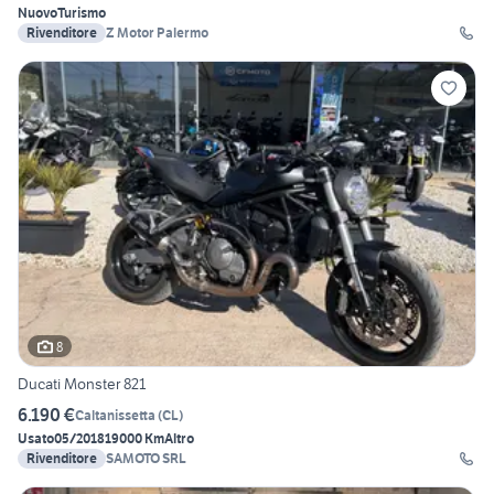
Nuovo
Turismo
Rivenditore
Z Motor Palermo
8
Ducati Monster 821
6.190 €
Caltanissetta
(
CL
)
Usato
05/2018
19000 Km
Altro
Rivenditore
SAMOTO SRL