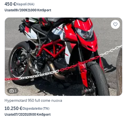
450 €
Napoli
(
NA
)
Usato
09/2009
21000 Km
Sport
3
Hypermotard 950 full come nuova
10.250 €
Ospedaletto
(
TN
)
Usato
07/2020
10500 Km
Sport