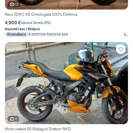
13
New ZERO XE Omologata 100% Elettrica
4.900 €
Abano Terme
(
PD
)
Nuovo
Cross / Enduro
Rivenditore
E-MOTION PADOVA SAS
6
Moto naked 50 Malaguti Drakon NKD