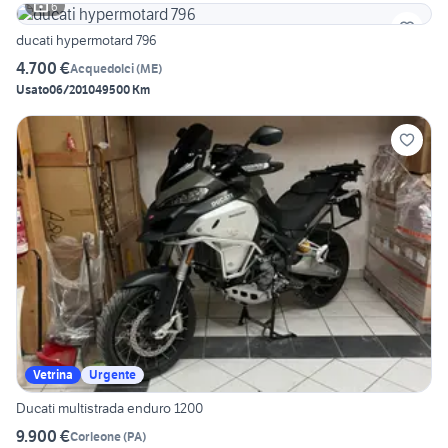
6
ducati hypermotard 796
4.700 €
Acquedolci
(
ME
)
Usato
06/2010
49500 Km
Vetrina
Urgente
Ducati multistrada enduro 1200
9.900 €
Corleone
(
PA
)