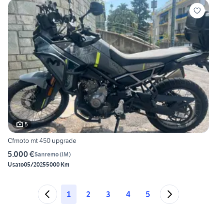
5
Cfmoto mt 450 upgrade
5.000 €
Sanremo
(
IM
)
Usato
05/2025
5000 Km
1
2
3
4
5