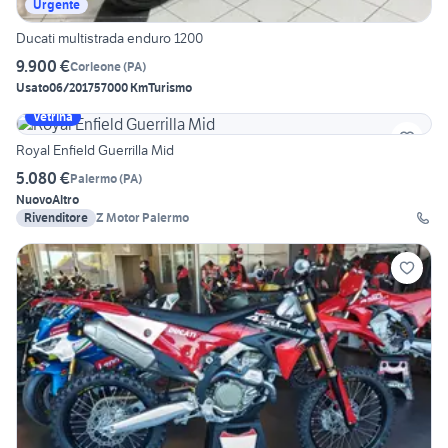
Urgente
Ducati multistrada enduro 1200
9.900 €
Corleone
(
PA
)
Usato
06/2017
57000 Km
Turismo
Vetrina
Royal Enfield Guerrilla Mid
5.080 €
Palermo
(
PA
)
Nuovo
Altro
Rivenditore
Z Motor Palermo