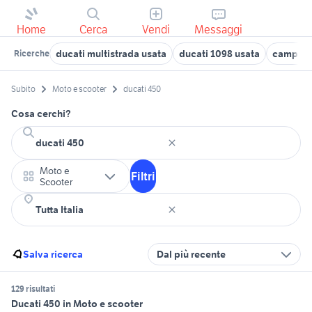
Home
Cerca
Vendi
Messaggi
ducati multistrada usata
ducati 1098 usata
camper 
Ricerche
Subito
Moto e scooter
ducati 450
Cosa cerchi?
Moto e
Filtri
Scooter
Salva ricerca
Dal più recente
129 risultati
Ducati 450 in Moto e scooter