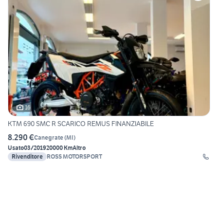
16
KTM 690 SMC R SCARICO REMUS FINANZIABILE
8.290 €
Canegrate
(
MI
)
Usato
03/2019
20000 Km
Altro
Rivenditore
ROSS MOTORSPORT