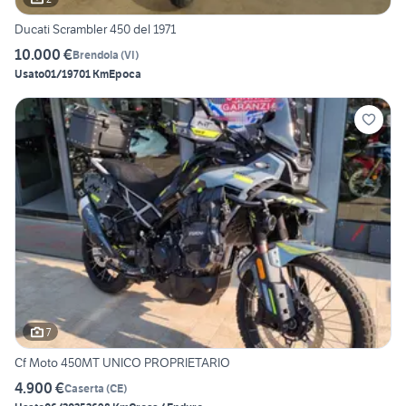
Ducati Scrambler 450 del 1971
10.000 €
Brendola
(
VI
)
Usato
01/1970
1 Km
Epoca
7
Cf Moto 450MT UNICO PROPRIETARIO
4.900 €
Caserta
(
CE
)