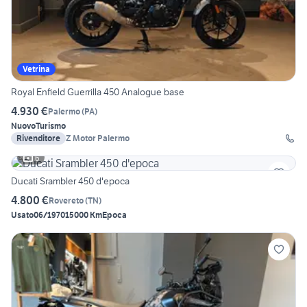
Vetrina
Royal Enfield Guerrilla 450 Analogue base
4.930 €
Palermo
(
PA
)
Nuovo
Turismo
Rivenditore
Z Motor Palermo
6
Ducati Srambler 450 d'epoca
4.800 €
Rovereto
(
TN
)
Usato
06/1970
15000 Km
Epoca