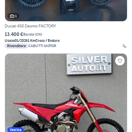
6
Ducati 450 Desmo FACTORY
13.400 €
Barolo
(
CN
)
Usato
01/2026
1 Km
Cross / Enduro
Rivenditore
CABUTTI MOTOR
Vetrina