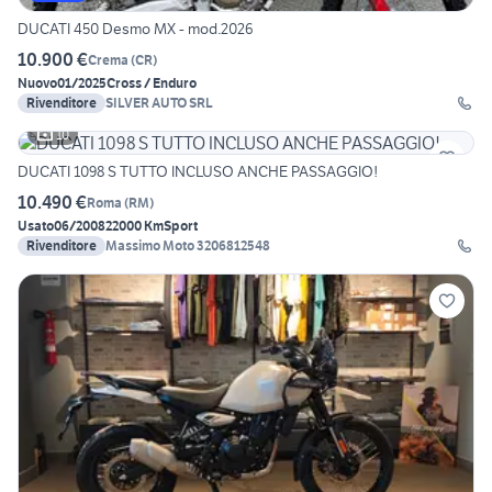
DUCATI 450 Desmo MX - mod.2026
10.900 €
Crema
(
CR
)
Nuovo
01/2025
Cross / Enduro
Rivenditore
SILVER AUTO SRL
10
DUCATI 1098 S TUTTO INCLUSO ANCHE PASSAGGIO!
10.490 €
Roma
(
RM
)
Usato
06/2008
22000 Km
Sport
Rivenditore
Massimo Moto 3206812548