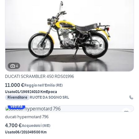
4
DUCATI SCRAMBLER 450 RDS01996
11.000 €
Reggio nell'Emilia
(
RE
)
Usato
01/1969
24010 Km
Epoca
Rivenditore
RUOTE DA SOGNO SRL
Vetrina
ducati hypermotard 796
4.700 €
Acquedolci
(
ME
)
Usato
06/2010
49500 Km