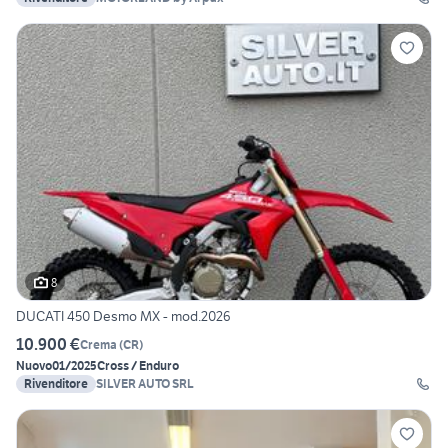
8
DUCATI 450 Desmo MX - mod.2026
10.900 €
Crema
(
CR
)
Nuovo
01/2025
Cross / Enduro
Rivenditore
SILVER AUTO SRL