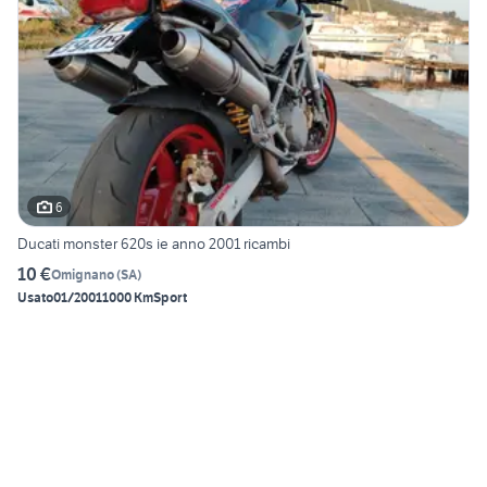
6
Ducati monster 620s ie anno 2001 ricambi
10 €
Omignano
(
SA
)
Usato
01/2001
1000 Km
Sport