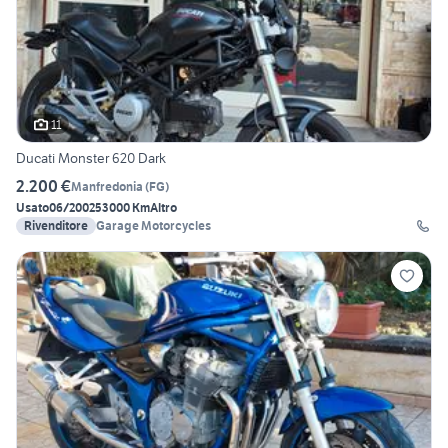
11
Ducati Monster 620 Dark
2.200 €
Manfredonia
(
FG
)
Usato
06/2002
53000 Km
Altro
Rivenditore
Garage Motorcycles