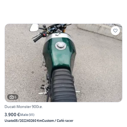
6
Ducati Monster 900i.e.
3.900 €
Malo
(
VI
)
Usato
05/2022
40260 Km
Custom / Café racer