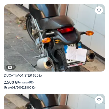
5
DUCATI MONSTER 620 ie
2.500 €
Ferrara
(
FE
)
Usato
09/2002
26800 Km