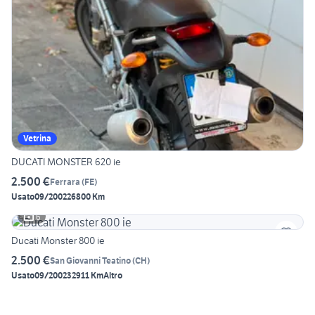
Vetrina
DUCATI MONSTER 620 ie
2.500 €
Ferrara
(
FE
)
Usato
09/2002
26800 Km
6
Ducati Monster 800 ie
2.500 €
San Giovanni Teatino
(
CH
)
Usato
09/2002
32911 Km
Altro