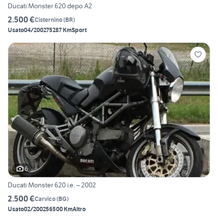
Ducati Monster 620 depo A2
2.500 €
Cisternino
(
BR
)
Usato
04/2002
75287 Km
Sport
6
Ducati Monster 620 i.e. – 2002
2.500 €
Carvico
(
BG
)
Usato
02/2002
56500 Km
Altro