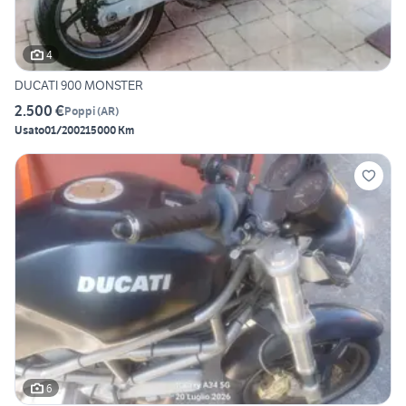
4
DUCATI 900 MONSTER
2.500 €
Poppi
(
AR
)
Usato
01/2002
15000 Km
6