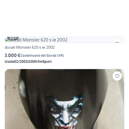
6
ducati Monster 620 s ie 2002
3.000 €
Castelnuovo del Garda
(
VR
)
Usato
02/2002
13000 Km
Sport