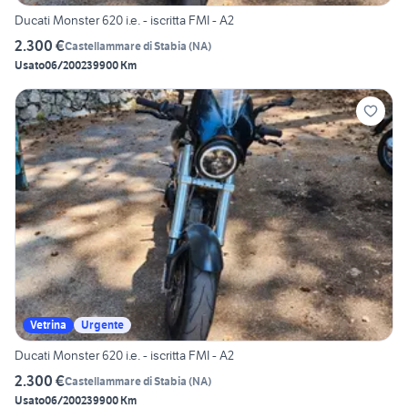
Ducati Monster 620 i.e. - iscritta FMI - A2
2.300 €
Castellammare di Stabia
(
NA
)
Usato
06/2002
39900 Km
Vetrina
Urgente
Ducati Monster 620 i.e. - iscritta FMI - A2
2.300 €
Castellammare di Stabia
(
NA
)
Usato
06/2002
39900 Km