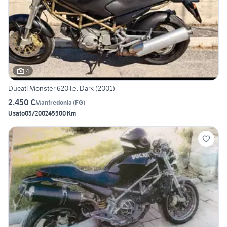
4
Ducati Monster 620 i.e. Dark (2001)
2.450 €
Manfredonia
(
FG
)
Usato
03/2002
45500 Km