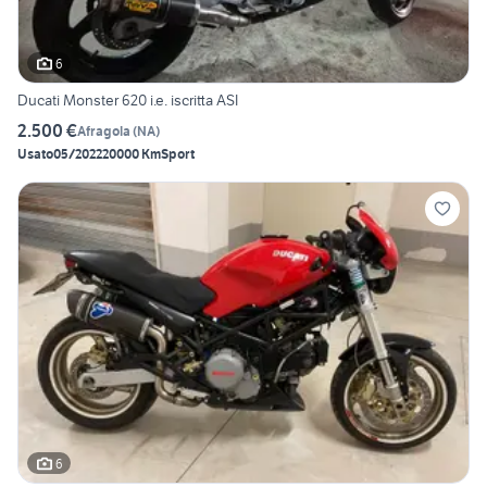
6
Ducati Monster 620 i.e. iscritta ASI
2.500 €
Afragola
(
NA
)
Usato
05/2022
20000 Km
Sport
6