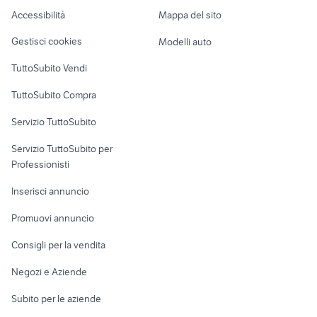
Caravan e Camper
Accessibilità
Mappa del sito
fazer 600 cerchio accessori moto
husqvarna 85 2018
Loft, mansarde e
Veicoli commerciali
altro
Gestisci cookies
Modelli auto
Case vacanza
TuttoSubito Vendi
Uffici e Locali
TuttoSubito Compra
commerciali
Servizio TuttoSubito
elettronica
per la casa e la
sports e hobby
Servizio TuttoSubito per
persona
Informatica
Animali
Professionisti
Arredamento e
Console e
Accessori per
Casalinghi
Inserisci annuncio
Videogiochi
animali
Elettrodomestici
Promuovi annuncio
Audio/Video
Musica e Film
Giardino e Fai da te
Consigli per la vendita
Fotografia
Libri e Riviste
Abbigliamento e
Negozi e Aziende
Telefonia
Strumenti Musicali
Accessori
Subito per le aziende
Sports
Tutto per i bambini