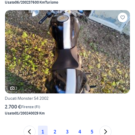
Usato
06/2002
37600 Km
Turismo
3
Ducati Monster S4 2002
2.700 €
Firenze
(
FI
)
Usato
01/2002
40029 Km
1
2
3
4
5