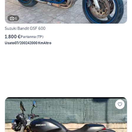
6
Suzuki Bandit GSF 600
1.800 €
Partanna
(
TP
)
Usato
07/2002
42000 Km
Altro