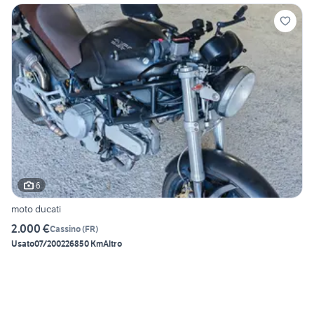
6
moto ducati
2.000 €
Cassino
(
FR
)
Usato
07/2002
26850 Km
Altro