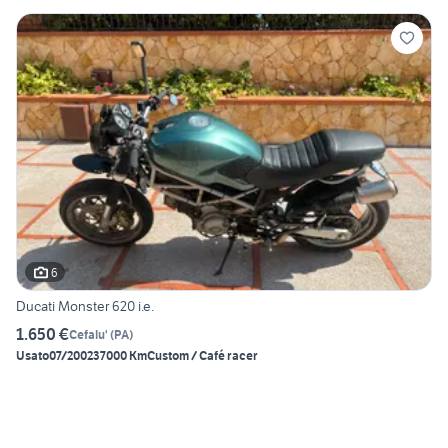
6
Ducati Monster 620 i.e.
1.650 €
Cefalu'
(
PA
)
Usato
07/2002
37000 Km
Custom / Café racer