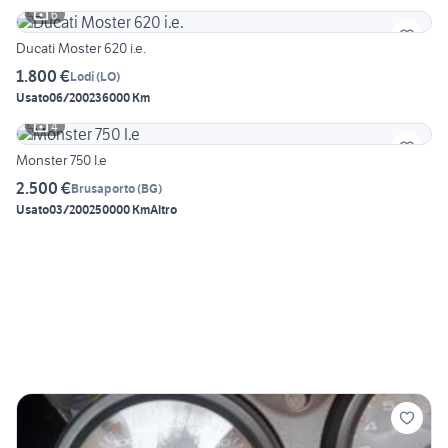
6
Ducati Moster 620 i.e.
1.800 €
Lodi
(
LO
)
Usato
06/2002
36000 Km
4
Monster 750 I.e
2.500 €
Brusaporto
(
BG
)
Usato
03/2002
50000 Km
Altro