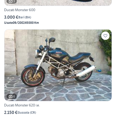
3
Ducati Monster 600
3.000 €
Bari
(
BA
)
Usato
09/2002
45000 Km
6
Ducati Monster 620 i.e.
2.150 €
Gussola
(
CR
)