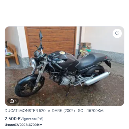
6
DUCATI MONSTER 620 i.e. DARK (2002) - SOLI 16700KM
2.500 €
Vigevano
(
PV
)
Usato
02/2002
16700 Km