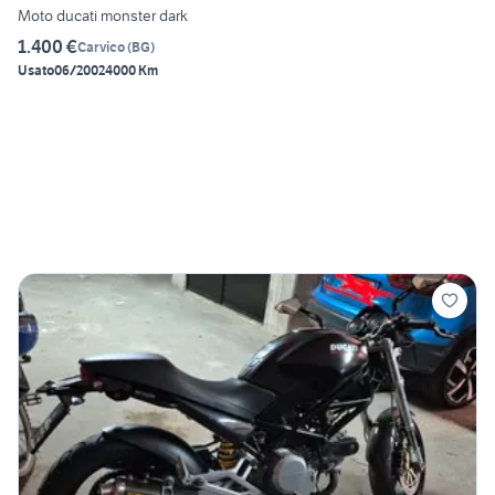
Moto ducati monster dark
1.400 €
Carvico
(
BG
)
Usato
06/2002
4000 Km