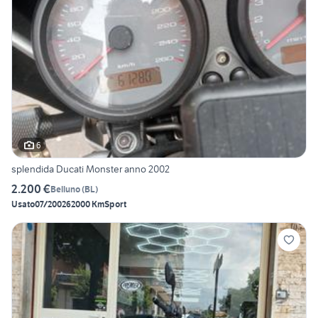
6
splendida Ducati Monster anno 2002
2.200 €
Belluno
(
BL
)
Usato
07/2002
62000 Km
Sport