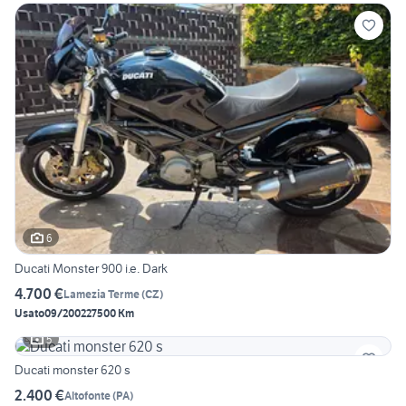
6
Ducati Monster 900 i.e. Dark
4.700 €
Lamezia Terme
(
CZ
)
Usato
09/2002
27500 Km
5
Ducati monster 620 s
2.400 €
Altofonte
(
PA
)