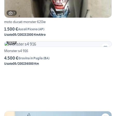
2
moto ducati monster 620ie
1.500 €
Ascoli Piceno
(
AP
)
Usato
05/2002
32000 Km
Altro
4
Monster s4 916
4.500 €
Gravina in Puglia
(
BA
)
Usato
05/2002
36000 Km