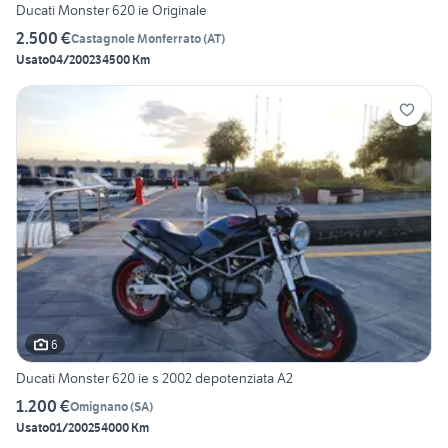
Ducati Monster 620 ie Originale
2.500 €
Castagnole Monferrato
(
AT
)
Usato
04/2002
34500 Km
6
Ducati Monster 620 ie s 2002 depotenziata A2
1.200 €
Omignano
(
SA
)
Usato
01/2002
54000 Km