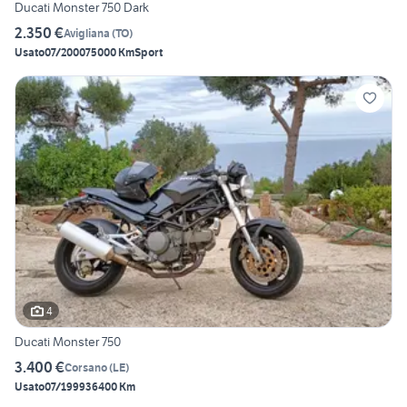
Ducati Monster 750 Dark
2.350 €
Avigliana
(
TO
)
Usato
07/2000
75000 Km
Sport
4
Ducati Monster 750
3.400 €
Corsano
(
LE
)
Usato
07/1999
36400 Km