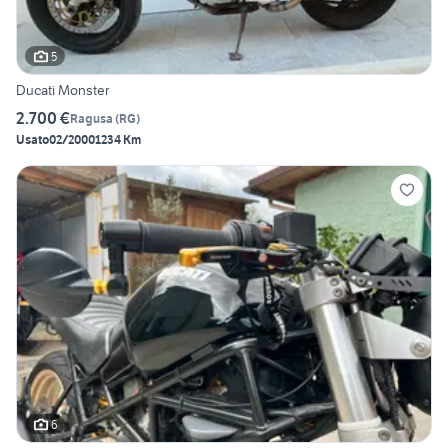
5
Ducati Monster
2.700 €
Ragusa
(
RG
)
Usato
02/2000
1234 Km
6