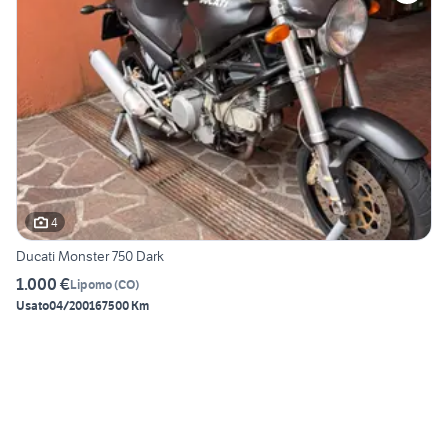
4
Ducati Monster 750 Dark
1.000 €
Lipomo
(
CO
)
Usato
04/2001
67500 Km