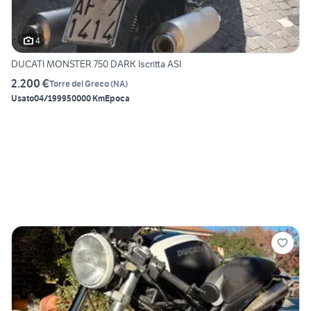
4
DUCATI MONSTER 750 DARK Iscritta ASI
2.200 €
Torre del Greco
(
NA
)
Usato
04/1999
50000 Km
Epoca