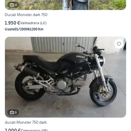
4
Ducati Monster dark 750
1.950 €
Valmadrera
(
LC
)
Usato
01/2000
61200 Km
6
ducati Monster 750 dark
2.000 €
Comunanza
(
AP
)