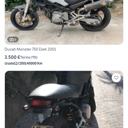
6
Ducati Monster 750 Dark 2001
3.500 €
Torino
(
TO
)
Usato
12/2001
40000 Km