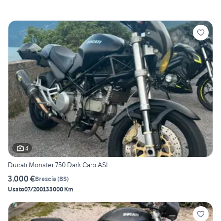
4
Ducati Monster 750 Dark Carb ASI
3.000 €
Brescia
(
BS
)
Usato
07/2001
33000 Km