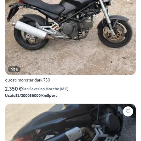
6
ducati monster dark 750
2.350 €
San Severino Marche
(
MC
)
Usato
11/2000
36000 Km
Sport