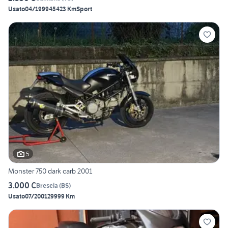
Usato
04/1999
45423 Km
Sport
5
Monster 750 dark carb 2001
3.000 €
Brescia
(
BS
)
Usato
07/2001
29999 Km