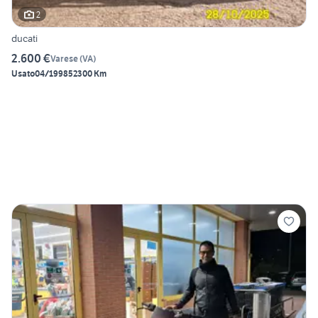
2
ducati
2.600 €
Varese
(
VA
)
Usato
04/1998
52300 Km