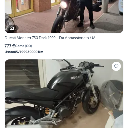
3
Ducati Monster 750 Dark 1999 – Da Appassionato / M
777 €
Como
(
CO
)
Usato
05/1999
30000 Km