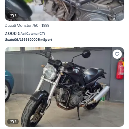
5
Ducati Monster 750 - 1999
2.000 €
Aci Catena
(
CT
)
Usato
06/1999
62000 Km
Sport
6