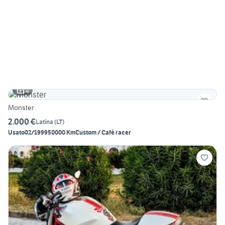
4
Monster
2.000 €
Latina
(
LT
)
Usato
02/1999
50000 Km
Custom / Café racer