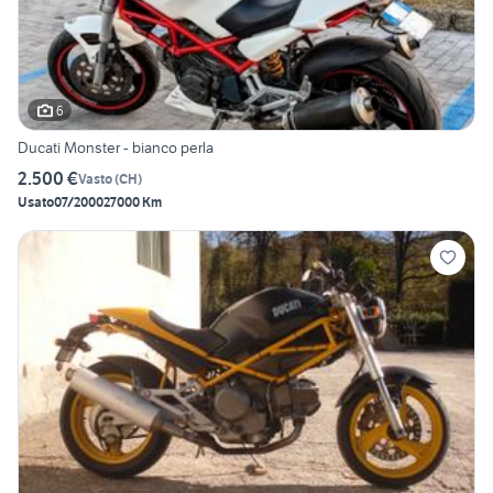
6
Ducati Monster - bianco perla
2.500 €
Vasto
(
CH
)
Usato
07/2000
27000 Km