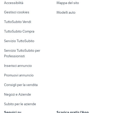
Accessibilità
Mappa del sito
Loft, mansarde e
Veicoli commerciali
altro
Gestisci cookies
Modelli auto
Case vacanza
TuttoSubito Vendi
Uffici e Locali
TuttoSubito Compra
commerciali
Servizio TuttoSubito
elettronica
per la casa e la
sports e hobby
Servizio TuttoSubito per
persona
Informatica
Animali
Professionisti
Arredamento e
Console e
Accessori per
Casalinghi
Inserisci annuncio
Videogiochi
animali
Elettrodomestici
Promuovi annuncio
Audio/Video
Musica e Film
Giardino e Fai da te
Consigli per la vendita
Fotografia
Libri e Riviste
Abbigliamento e
Negozi e Aziende
Telefonia
Strumenti Musicali
Accessori
Subito per le aziende
Sports
Tutto per i bambini
Seguici su
Scarica gratis l'App