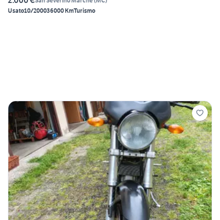
2.000 €
San Severino Marche
(
MC
)
Usato
10/2000
36000 Km
Turismo