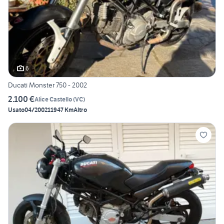
6
Ducati Monster 750 - 2002
2.100 €
Alice Castello
(
VC
)
Usato
04/2002
11947 Km
Altro