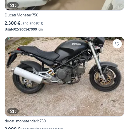
6
Ducati Monster 750
2.300 €
Lanciano
(
CH
)
Usato
02/2001
47000 Km
6
ducati monster dark 750