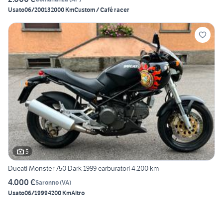
Usato
06/2001
32000 Km
Custom / Café racer
5
Ducati Monster 750 Dark 1999 carburatori 4.200 km
4.000 €
Saronno
(
VA
)
Usato
06/1999
4200 Km
Altro