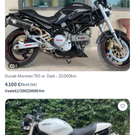
6
Ducati Monster 750 i.e. Dark - 20.000km
4.100 €
Eboli
(
SA
)
Usato
12/2002
20000 Km