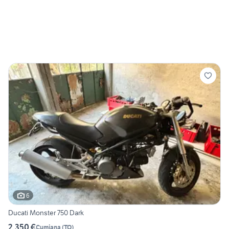
6
Ducati Monster 750 Dark
2.350 €
Cumiana
(
TO
)