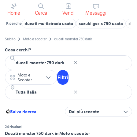
Home
Cerca
Vendi
Messaggi
ducati multistrada usata
suzuki gsx s 750 usata
duca
Ricerche
Subito
Moto e scooter
ducati monster 750 dark
Cosa cerchi?
Moto e
Filtri
Scooter
Salva ricerca
Dal più recente
24 risultati
Ducati monster 750 dark in Moto e scooter