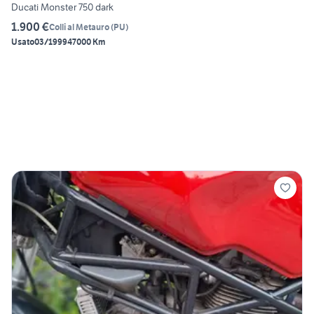
Ducati Monster 750 dark
1.900 €
Colli al Metauro
(
PU
)
Usato
03/1999
47000 Km