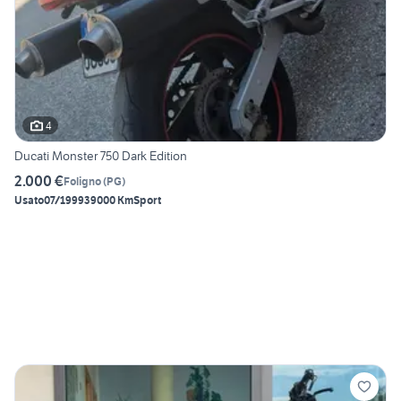
4
Ducati Monster 750 Dark Edition
2.000 €
Foligno
(
PG
)
Usato
07/1999
39000 Km
Sport