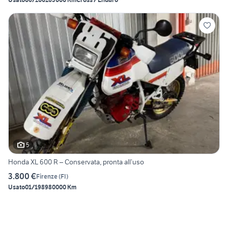
5
Honda XL 600 R – Conservata, pronta all’uso
3.800 €
Firenze
(
FI
)
Usato
01/1989
80000 Km