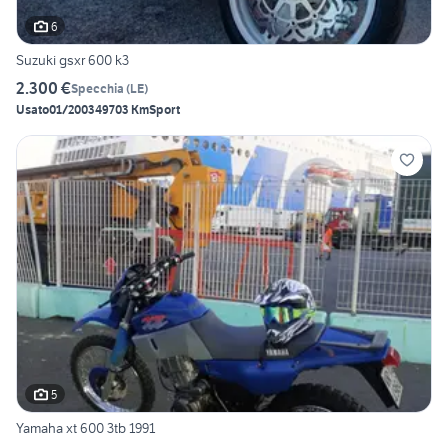
6
Suzuki gsxr 600 k3
2.300 €
Specchia
(
LE
)
Usato
01/2003
49703 Km
Sport
5
Yamaha xt 600 3tb 1991