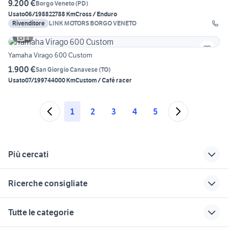
9.200 €
Borgo Veneto
(
PD
)
Usato
06/1988
22788 Km
Cross / Enduro
Rivenditore
LINK MOTORS BORGO VENETO
4
Yamaha Virago 600 Custom
1.900 €
San Giorgio Canavese
(
TO
)
Usato
07/1997
44000 Km
Custom / Café racer
1
2
3
4
5
Più cercati
Correlati
Richerche simili
Suggerimenti
Ricerche consigliate
motos enduro 125 2t
smontagomme
laverda cross /
enduro
enduro
yamaha mt 03
harley davidson 883
enduro 125 moto
Tutte le categorie
Trentino Alto Adige
enduro bologna
ktm 690 usato
ducati multistrada usata
naked 125