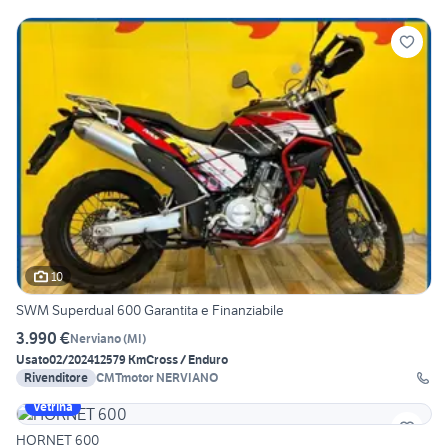
10
SWM Superdual 600 Garantita e Finanziabile
3.990 €
Nerviano
(
MI
)
Usato
02/2024
12579 Km
Cross / Enduro
Rivenditore
CMTmotor NERVIANO
Vetrina
HORNET 600