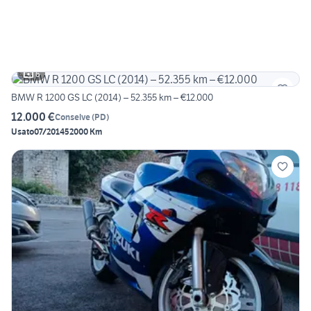
6
BMW R 1200 GS LC (2014) – 52.355 km – €12.000
12.000 €
Conselve
(
PD
)
Usato
07/2014
52000 Km