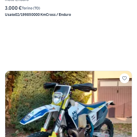
3.000 €
Torino
(
TO
)
Usato
02/1998
50000 Km
Cross / Enduro