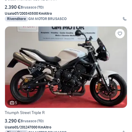
2.390 €
Brusasco
(
TO
)
Usato
07/2003
43500 Km
Altro
Rivenditore
GM MOTOR BRUSASCO
5
Triumph Street Triple R
3.290 €
Brusasco
(
TO
)
Usato
01/2012
47000 Km
Altro