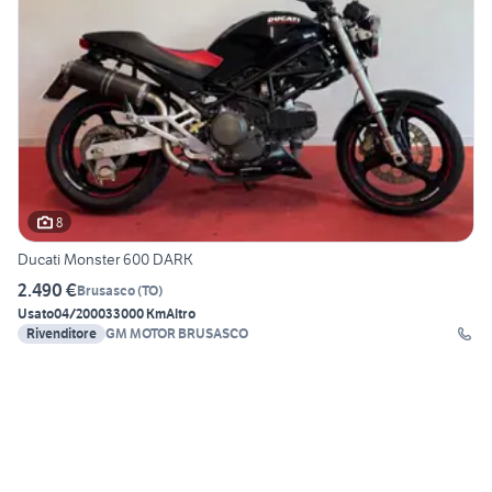
8
Ducati Monster 600 DARK
2.490 €
Brusasco
(
TO
)
Usato
04/2000
33000 Km
Altro
Rivenditore
GM MOTOR BRUSASCO