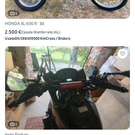
6
HONDA XL 600 R ‘ 84
2.500 €
Casale Monferrato
(
AL
)
Usato
04/1984
39000 Km
Cross / Enduro
6
moto Enduro