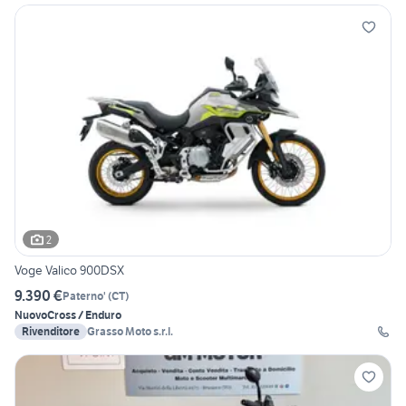
2
Voge Valico 900DSX
9.390 €
Paterno'
(
CT
)
Nuovo
Cross / Enduro
Rivenditore
Grasso Moto s.r.l.