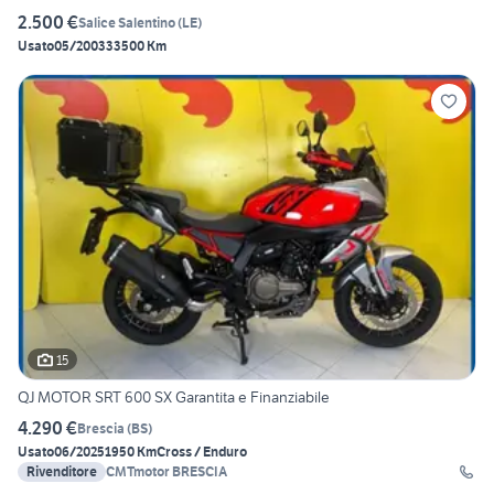
2.500 €
Salice Salentino
(
LE
)
Usato
05/2003
33500 Km
15
QJ MOTOR SRT 600 SX Garantita e Finanziabile
4.290 €
Brescia
(
BS
)
Usato
06/2025
1950 Km
Cross / Enduro
Rivenditore
CMTmotor BRESCIA