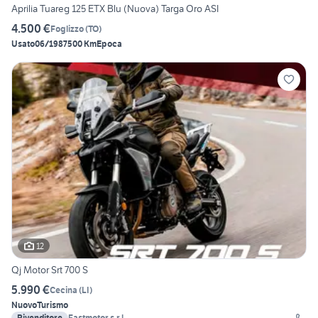
Aprilia Tuareg 125 ETX Blu (Nuova) Targa Oro ASI
4.500 €
Foglizzo
(
TO
)
Usato
06/1987
500 Km
Epoca
12
Qj Motor Srt 700 S
5.990 €
Cecina
(
LI
)
Nuovo
Turismo
Rivenditore
Fastmotor s.r.l