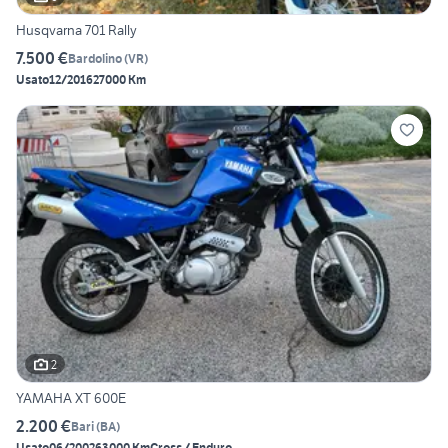
Husqvarna 701 Rally
7.500 €
Bardolino
(
VR
)
Usato
12/2016
27000 Km
2
YAMAHA XT 600E
2.200 €
Bari
(
BA
)
Usato
06/2002
63000 Km
Cross / Enduro