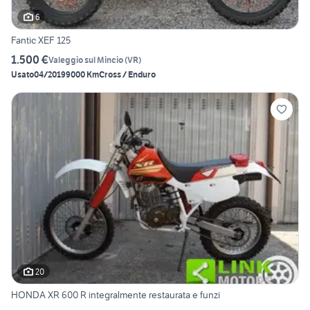
6
Fantic XEF 125
1.500 €
Valeggio sul Mincio
(
VR
)
Usato
04/2019
9000 Km
Cross / Enduro
20
HONDA XR 600 R integralmente restaurata e funzi