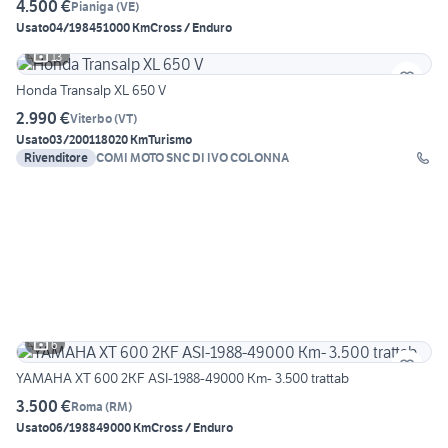
4.500 €
Pianiga
(
VE
)
Usato
04/1984
51000 Km
Cross / Enduro
13
Honda Transalp XL 650 V
2.990 €
Viterbo
(
VT
)
Usato
03/2001
18020 Km
Turismo
Rivenditore
COMI MOTO SNC DI IVO COLONNA
6
YAMAHA XT 600 2KF ASI-1988-49000 Km- 3.500 trattab
3.500 €
Roma
(
RM
)
Usato
06/1988
49000 Km
Cross / Enduro