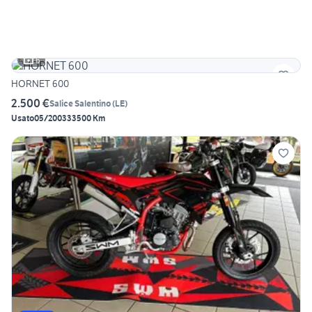
6
HORNET 600
2.500 €
Salice Salentino
(
LE
)
Usato
05/2003
33500 Km