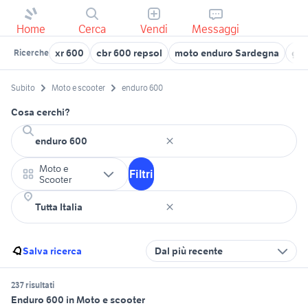
Home
Cerca
Vendi
Messaggi
xr 600
cbr 600 repsol
moto enduro Sardegna
gas
Ricerche
Subito
Moto e scooter
enduro 600
Cosa cerchi?
Moto e
Filtri
Scooter
Salva ricerca
Dal più recente
237 risultati
Enduro 600 in Moto e scooter