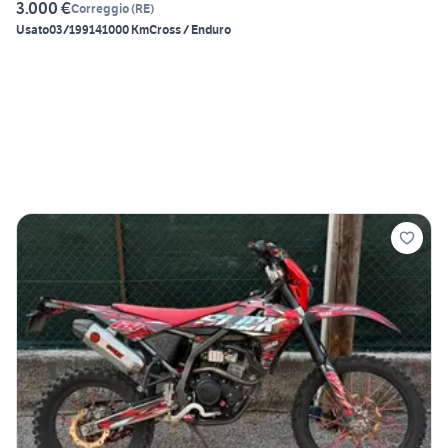
3.000 €
Correggio
(
RE
)
Usato
03/1991
41000 Km
Cross / Enduro