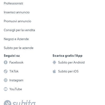
Informatica
Animali
Professionisti
Arredamento e
Console e
Accessori per
Casalinghi
Inserisci annuncio
Videogiochi
animali
Elettrodomestici
Promuovi annuncio
Audio/Video
Musica e Film
Giardino e Fai da te
Consigli per la vendita
Fotografia
Libri e Riviste
Abbigliamento e
Negozi e Aziende
Telefonia
Strumenti Musicali
Accessori
Subito per le aziende
Sports
Tutto per i bambini
Seguici su
Scarica gratis l'App
Biciclette
Facebook
Subito per Android
Collezionismo
TikTok
Subito per iOS
Instagram
YouTube