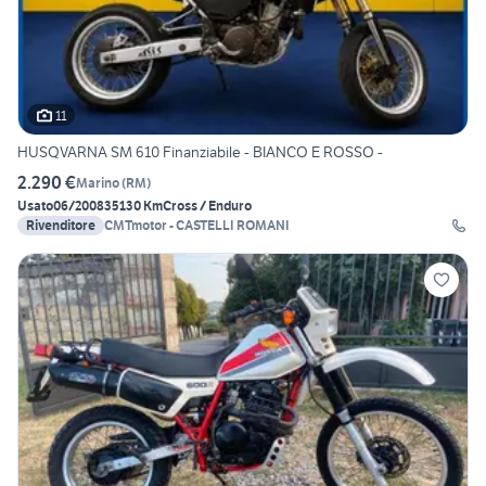
11
HUSQVARNA SM 610 Finanziabile - BIANCO E ROSSO -
2.290 €
Marino
(
RM
)
Usato
06/2008
35130 Km
Cross / Enduro
Rivenditore
CMTmotor - CASTELLI ROMANI