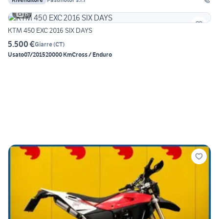
6
KTM 450 EXC 2016 SIX DAYS
5.500 €
Giarre
(
CT
)
Usato
07/2015
20000 Km
Cross / Enduro