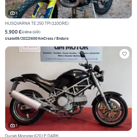
6
HUSQVARNA TE 250 TPI (110ORE)
5.900 €
Udine
(
UD
)
Usato
09/2022
3600 Km
Cross / Enduro
7
Ducati Monster 620 I.E DARK