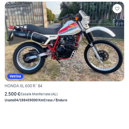
Vetrina
HONDA XL 600 R ‘ 84
2.500 €
Casale Monferrato
(
AL
)
Usato
04/1984
39000 Km
Cross / Enduro