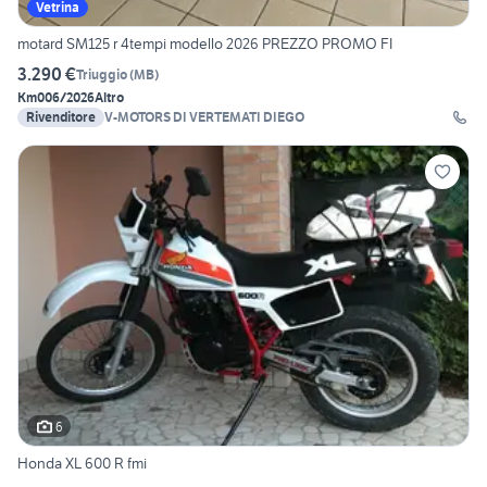
Vetrina
motard SM125 r 4tempi modello 2026 PREZZO PROMO FI
3.290 €
Triuggio
(
MB
)
Km0
06/2026
Altro
Rivenditore
V-MOTORS DI VERTEMATI DIEGO
6
Honda XL 600 R fmi