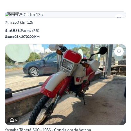
4
Ktm 250 ktm 125
3.500 €
Parma
(
PR
)
Usato
05/1970
200 Km
6
Yamaha Ténéré 600 - 1986 - Condizioni da Vetrina