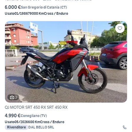
6.000 €
San Gregorio di Catania
(
CT
)
Usato
01/1986
79000 Km
Cross / Enduro
3
QJ MOTOR SRT 450 RX SRT 450 RX
4.990 €
Conegliano
(
TV
)
Usato
05/2026
600 Km
Cross / Enduro
Rivenditore
DAL BELLO SRL