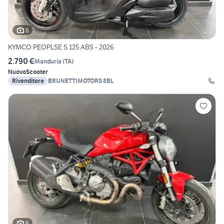
6
KYMCO PEOPLSE S 125 ABS - 2026
2.790 €
Manduria
(
TA
)
Nuovo
Scooter
Rivenditore
BRUNETTIMOTORS 8BL
6