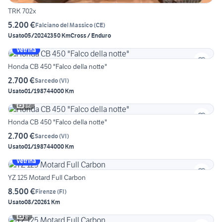
TRK 702x
5.200 €
Falciano del Massico
(
CE
)
Usato
05/2024
2350 Km
Cross / Enduro
Vetrina
Honda CB 450 "Falco della notte"
2.700 €
Sarcedo
(
VI
)
Usato
01/1987
44000 Km
12
Honda CB 450 "Falco della notte"
2.700 €
Sarcedo
(
VI
)
Usato
01/1987
44000 Km
Vetrina
YZ 125 Motard Full Carbon
8.500 €
Firenze
(
FI
)
Usato
08/2026
1 Km
6