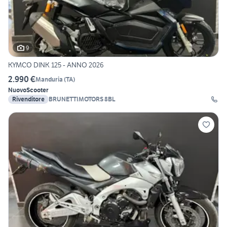
9
KYMCO DINK 125 - ANNO 2026
2.990 €
Manduria
(
TA
)
Nuovo
Scooter
Rivenditore
BRUNETTIMOTORS 8BL