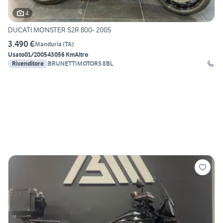
4
DUCATI MONSTER S2R 800- 2005
3.490 €
Manduria
(
TA
)
Usato
01/2005
43056 Km
Altro
Rivenditore
BRUNETTIMOTORS 8BL