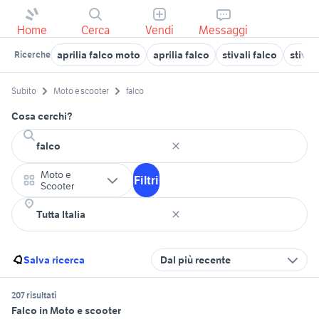
Home
Cerca
Vendi
Messaggi
aprilia falco moto
aprilia falco
stivali falco
stival
Ricerche
Subito
Moto e scooter
falco
Cosa cerchi?
Moto e
Filtri
Scooter
Salva ricerca
Dal più recente
207 risultati
Falco in Moto e scooter