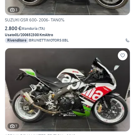
3
SUZUKI GSR 600- 2006- TAN0%
2.800 €
Manduria
(
TA
)
Usato
01/2006
52300 Km
Altro
Rivenditore
BRUNETTIMOTORS 8BL
7