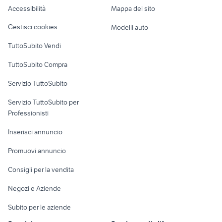
Accessibilità
Mappa del sito
Loft, mansarde e
Veicoli commerciali
altro
Gestisci cookies
Modelli auto
Case vacanza
TuttoSubito Vendi
Uffici e Locali
TuttoSubito Compra
commerciali
Servizio TuttoSubito
elettronica
per la casa e la
sports e hobby
Servizio TuttoSubito per
persona
Informatica
Animali
Professionisti
Arredamento e
Console e
Accessori per
Casalinghi
Inserisci annuncio
Videogiochi
animali
Elettrodomestici
Promuovi annuncio
Audio/Video
Musica e Film
Giardino e Fai da te
Consigli per la vendita
Fotografia
Libri e Riviste
Abbigliamento e
Negozi e Aziende
Telefonia
Strumenti Musicali
Accessori
Subito per le aziende
Sports
Tutto per i bambini