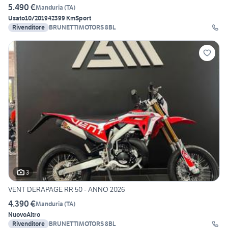
5.490 €
Manduria
(
TA
)
Usato
10/2019
42399 Km
Sport
Rivenditore
BRUNETTIMOTORS 8BL
3
VENT DERAPAGE RR 50 - ANNO 2026
4.390 €
Manduria
(
TA
)
Nuovo
Altro
Rivenditore
BRUNETTIMOTORS 8BL