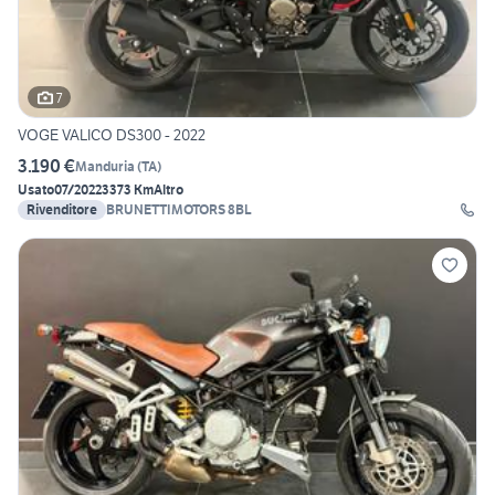
7
VOGE VALICO DS300 - 2022
3.190 €
Manduria
(
TA
)
Usato
07/2022
3373 Km
Altro
Rivenditore
BRUNETTIMOTORS 8BL