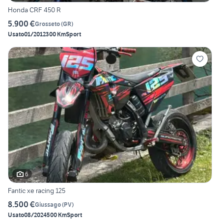
Honda CRF 450 R
5.900 €
Grosseto
(
GR
)
Usato
01/2012
300 Km
Sport
6
Fantic xe racing 125
8.500 €
Giussago
(
PV
)
Usato
08/2024
500 Km
Sport