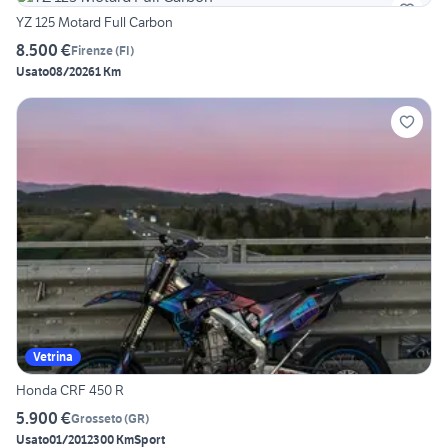
YZ 125 Motard Full Carbon
8.500 €
Firenze
(
FI
)
Usato
08/2026
1 Km
Vetrina
Honda CRF 450 R
5.900 €
Grosseto
(
GR
)
Usato
01/2012
300 Km
Sport