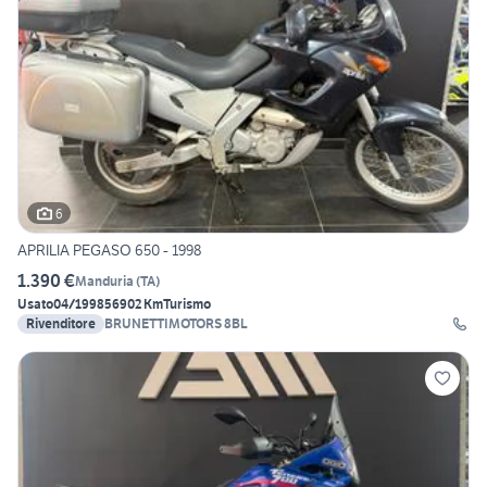
6
APRILIA PEGASO 650 - 1998
1.390 €
Manduria
(
TA
)
Usato
04/1998
56902 Km
Turismo
Rivenditore
BRUNETTIMOTORS 8BL