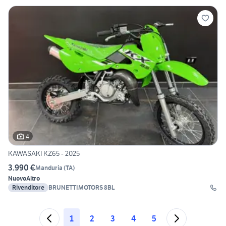
4
KAWASAKI KZ65 - 2025
3.990 €
Manduria
(
TA
)
Nuovo
Altro
Rivenditore
BRUNETTIMOTORS 8BL
1
2
3
4
5