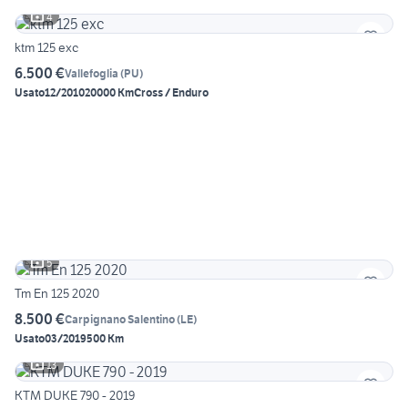
4
ktm 125 exc
6.500 €
Vallefoglia
(
PU
)
Usato
12/2010
20000 Km
Cross / Enduro
5
Tm En 125 2020
8.500 €
Carpignano Salentino
(
LE
)
Usato
03/2019
500 Km
13
KTM DUKE 790 - 2019