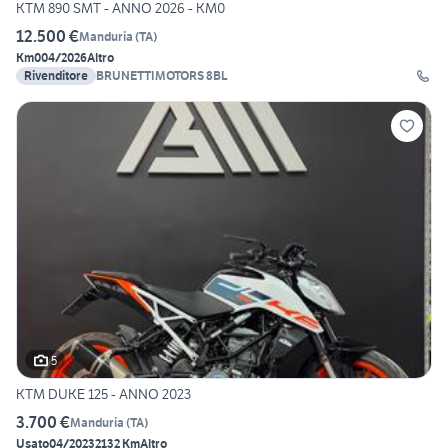
KTM 890 SMT - ANNO 2026 - KM0
12.500 €
Manduria
(
TA
)
Km0
04/2026
Altro
Rivenditore
BRUNETTIMOTORS 8BL
5
KTM DUKE 125 - ANNO 2023
3.700 €
Manduria
(
TA
)
Usato
04/2023
2132 Km
Altro