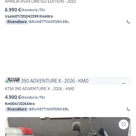
APRILIA RSV4 LIMITED EDITION - 2010
6.990 €
Manduria
(
TA
)
Usato
07/2010
42399 Km
Altro
Rivenditore
BRUNETTIMOTORS 8BL
6
KTM 390 ADVENTURE X - 2026 - KM0
4.990 €
Manduria
(
TA
)
Km0
04/2026
Altro
Rivenditore
BRUNETTIMOTORS 8BL