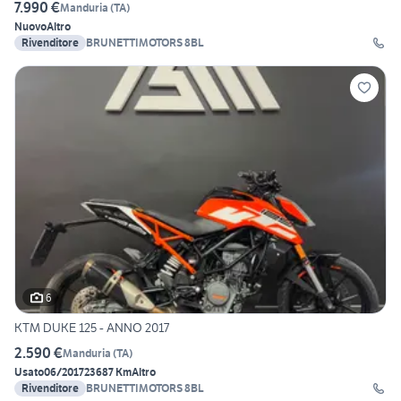
7.990 €
Manduria
(
TA
)
Nuovo
Altro
Rivenditore
BRUNETTIMOTORS 8BL
6
KTM DUKE 125 - ANNO 2017
2.590 €
Manduria
(
TA
)
Usato
06/2017
23687 Km
Altro
Rivenditore
BRUNETTIMOTORS 8BL