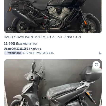
11
HARLEY-DAVIDSON PAN AMERICA 1250 - ANNO 2021
11.990 €
Manduria
(
TA
)
Usato
06/2021
12593 Km
Altro
Rivenditore
BRUNETTIMOTORS 8BL