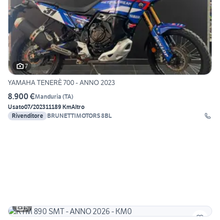
7
YAMAHA TENERÈ 700 - ANNO 2023
8.900 €
Manduria
(
TA
)
Usato
07/2023
11189 Km
Altro
Rivenditore
BRUNETTIMOTORS 8BL
5