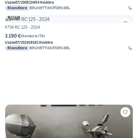
Usato
07/2005
23954 Km
Altro
Rivenditore
BRUNETTIMOTORS 8BL
8
KTM RC 125 - 2024
3.190 €
Manduria
(
TA
)
Usato
07/2024
19162 Km
Altro
Rivenditore
BRUNETTIMOTORS 8BL