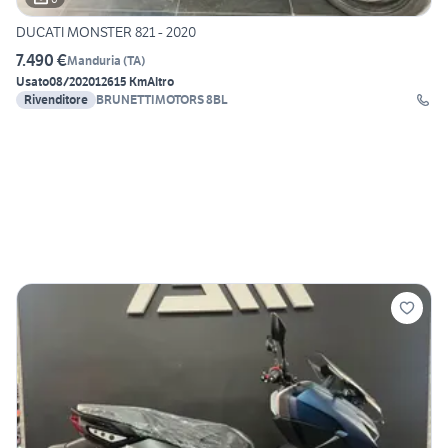
DUCATI MONSTER 821 - 2020
7.490 €
Manduria
(
TA
)
Usato
08/2020
12615 Km
Altro
Rivenditore
BRUNETTIMOTORS 8BL