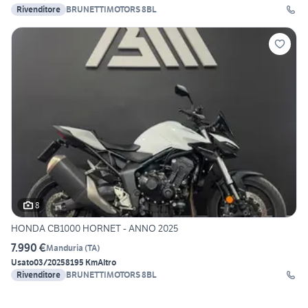
Rivenditore
BRUNETTIMOTORS 8BL
8
HONDA CB1000 HORNET - ANNO 2025
7.990 €
Manduria
(
TA
)
Usato
03/2025
8195 Km
Altro
Rivenditore
BRUNETTIMOTORS 8BL