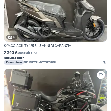
12
KYMCO AGILITY 125 S - 5 ANNI DI GARANZIA
2.390 €
Manduria
(
TA
)
Nuovo
Scooter
Rivenditore
BRUNETTIMOTORS 8BL