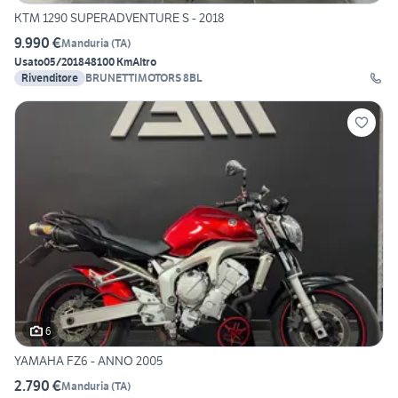
KTM 1290 SUPERADVENTURE S - 2018
9.990 €
Manduria
(
TA
)
Usato
05/2018
48100 Km
Altro
Rivenditore
BRUNETTIMOTORS 8BL
6
YAMAHA FZ6 - ANNO 2005
2.790 €
Manduria
(
TA
)