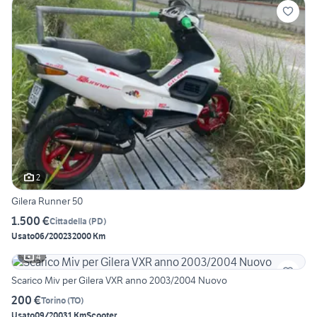
2
Gilera Runner 50
1.500 €
Cittadella
(
PD
)
Usato
06/2002
32000 Km
4
Scarico Miv per Gilera VXR anno 2003/2004 Nuovo
200 €
Torino
(
TO
)
Usato
09/2003
1 Km
Scooter