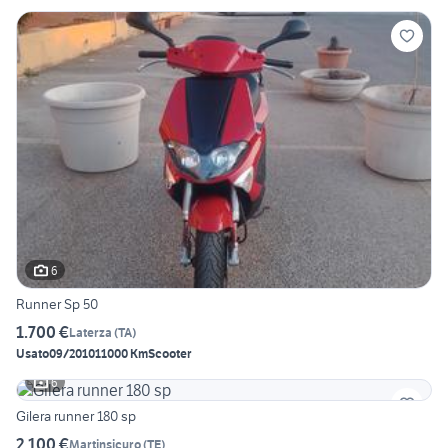
6
Runner Sp 50
1.700 €
Laterza
(
TA
)
Usato
09/2010
11000 Km
Scooter
6
Gilera runner 180 sp
2.100 €
Martinsicuro
(
TE
)