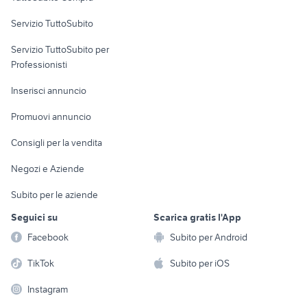
commerciali
Servizio TuttoSubito
elettronica
per la casa e la
sports e hobby
Servizio TuttoSubito per
persona
Informatica
Animali
Professionisti
Arredamento e
Console e
Accessori per
Casalinghi
Inserisci annuncio
Videogiochi
animali
Elettrodomestici
Promuovi annuncio
Audio/Video
Musica e Film
Giardino e Fai da te
Consigli per la vendita
Fotografia
Libri e Riviste
Abbigliamento e
Negozi e Aziende
Telefonia
Strumenti Musicali
Accessori
Subito per le aziende
Sports
Tutto per i bambini
Seguici su
Scarica gratis l'App
Biciclette
Facebook
Subito per Android
Collezionismo
TikTok
Subito per iOS
Instagram