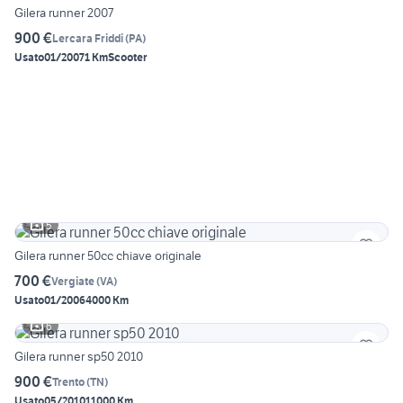
Gilera runner 2007
900 €
Lercara Friddi
(
PA
)
Usato
01/2007
1 Km
Scooter
5
Gilera runner 50cc chiave originale
700 €
Vergiate
(
VA
)
Usato
01/2006
4000 Km
6
Gilera runner sp50 2010
900 €
Trento
(
TN
)
Usato
05/2010
11000 Km