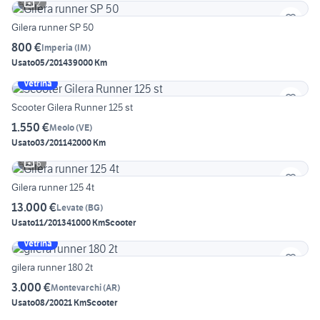
2
Gilera runner SP 50
800 €
Imperia
(
IM
)
Usato
05/2014
39000 Km
Vetrina
Scooter Gilera Runner 125 st
1.550 €
Meolo
(
VE
)
Usato
03/2011
42000 Km
6
Gilera runner 125 4t
13.000 €
Levate
(
BG
)
Usato
11/2013
41000 Km
Scooter
Vetrina
gilera runner 180 2t
3.000 €
Montevarchi
(
AR
)
Usato
08/2002
1 Km
Scooter