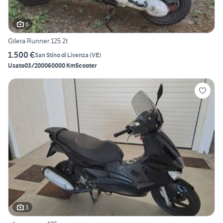
6
Gilera Runner 125 2t
1.500 €
San Stino di Livenza
(
VE
)
Usato
03/2000
60000 Km
Scooter
3