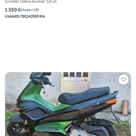
Scooter Gilera Runner 125 st
1.550 €
Meolo
(
VE
)
Usato
03/2011
42000 Km