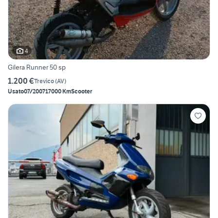
4
Gilera Runner 50 sp
1.200 €
Trevico
(
AV
)
Usato
07/2007
17000 Km
Scooter