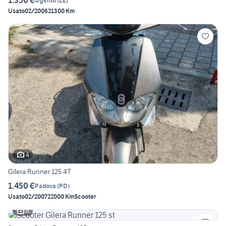
1.350 €
Ugento
(
LE
)
Usato
02/2006
21300 Km
4
Gilera Runner 125 4T
1.450 €
Padova
(
PD
)
Usato
02/2007
22000 Km
Scooter
6