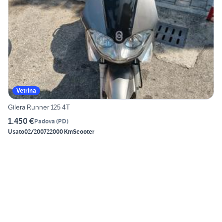
Vetrina
Gilera Runner 125 4T
1.450 €
Padova
(
PD
)
Usato
02/2007
22000 Km
Scooter