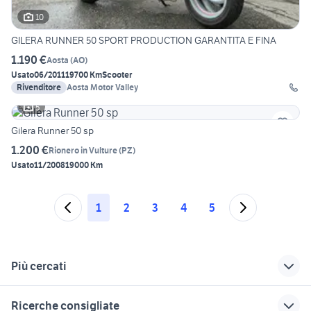
10
GILERA RUNNER 50 SPORT PRODUCTION GARANTITA E FINA
1.190 €
Aosta
(
AO
)
Usato
06/2011
19700 Km
Scooter
Rivenditore
Aosta Motor Valley
5
Gilera Runner 50 sp
1.200 €
Rionero in Vulture
(
PZ
)
Usato
11/2008
19000 Km
1
2
3
4
5
Più cercati
Correlati
Richerche simili
Suggerimenti
Ricerche consigliate