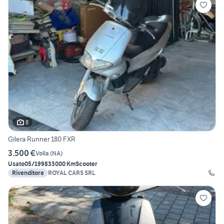
8
Gilera Runner 180 FXR
3.500 €
Volla
(
NA
)
Usato
05/1998
33000 Km
Scooter
Rivenditore
ROYAL CARS SRL