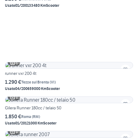
Usato
01/2001
33480 Km
Scooter
6
runner vxr 200 4t
1.290 €
Tezze sul Brenta
(
VI
)
Usato
04/2006
59000 Km
Scooter
4
Gilera Runner 180cc / telaio 50
1.850 €
Roma
(
RM
)
Usato
01/2012
1000 Km
Scooter
4