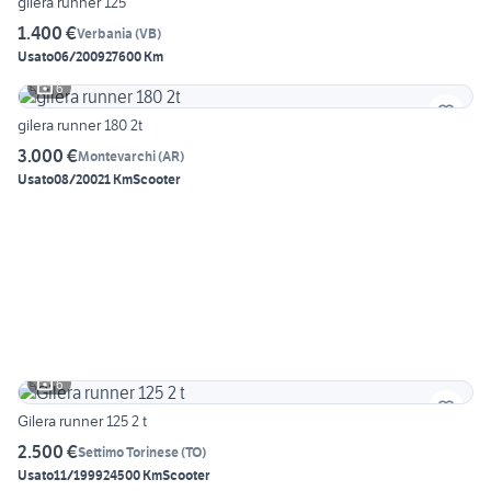
gilera runner 125
1.400 €
Verbania
(
VB
)
Usato
06/2009
27600 Km
6
gilera runner 180 2t
3.000 €
Montevarchi
(
AR
)
Usato
08/2002
1 Km
Scooter
6
Gilera runner 125 2 t
2.500 €
Settimo Torinese
(
TO
)
Usato
11/1999
24500 Km
Scooter