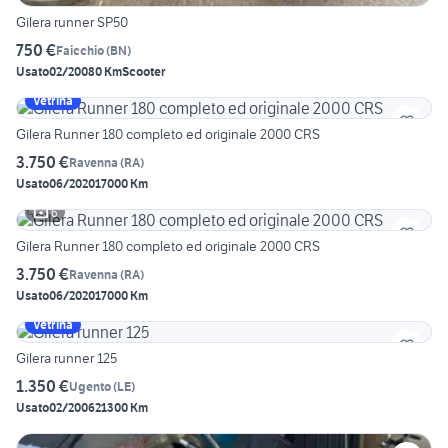
Gilera runner SP50
750 €
Faicchio
(
BN
)
Usato
02/2008
0 Km
Scooter
Vetrina
Gilera Runner 180 completo ed originale 2000 CRS
3.750 €
Ravenna
(
RA
)
Usato
06/2020
17000 Km
6
Gilera Runner 180 completo ed originale 2000 CRS
3.750 €
Ravenna
(
RA
)
Usato
06/2020
17000 Km
Vetrina
Gilera runner 125
1.350 €
Ugento
(
LE
)
Usato
02/2006
21300 Km