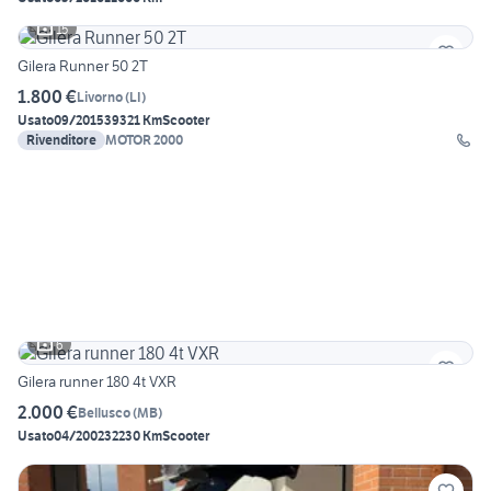
15
Gilera Runner 50 2T
1.800 €
Livorno
(
LI
)
Usato
09/2015
39321 Km
Scooter
Rivenditore
MOTOR 2000
6
Gilera runner 180 4t VXR
2.000 €
Bellusco
(
MB
)
Usato
04/2002
32230 Km
Scooter