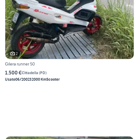
2
Gilera runner 50
1.500 €
Cittadella
(
PD
)
Usato
06/2002
32000 Km
Scooter