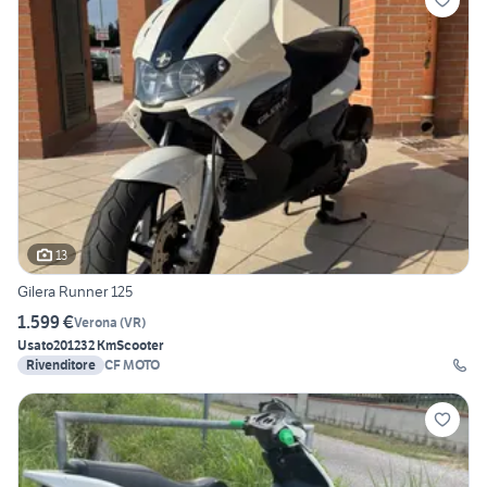
13
Gilera Runner 125
1.599 €
Verona
(
VR
)
Usato
2012
32 Km
Scooter
Rivenditore
CF MOTO