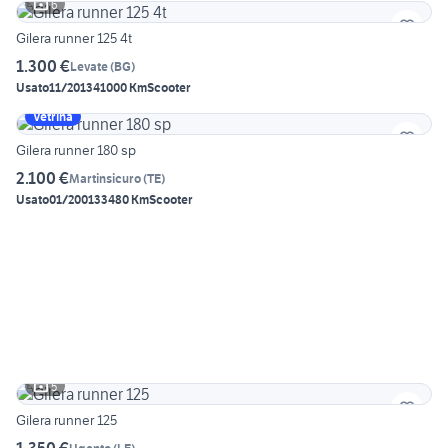
6
Gilera runner 125 4t
1.300 €
Levate
(
BG
)
Usato
11/2013
41000 Km
Scooter
Vetrina
Gilera runner 180 sp
2.100 €
Martinsicuro
(
TE
)
Usato
01/2001
33480 Km
Scooter
5
Gilera runner 125