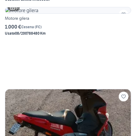
5
Motore gilera
1.000 €
Cesena
(
FC
)
Usato
08/2007
88480 Km