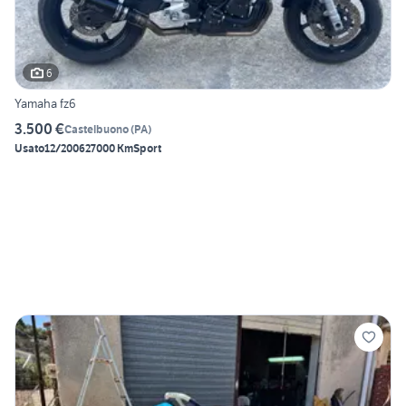
6
Yamaha fz6
3.500 €
Castelbuono
(
PA
)
Usato
12/2006
27000 Km
Sport