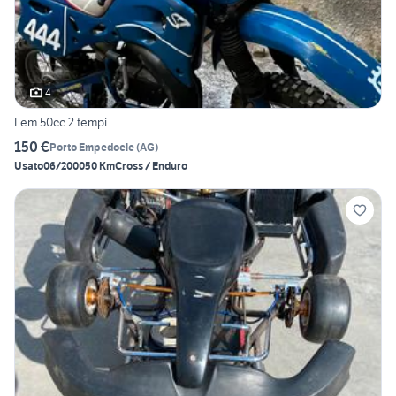
4
Lem 50cc 2 tempi
150 €
Porto Empedocle
(
AG
)
Usato
06/2000
50 Km
Cross / Enduro