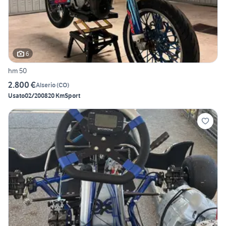
6
hm 50
2.800 €
Alserio
(
CO
)
Usato
02/2008
20 Km
Sport