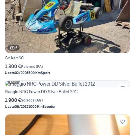
6
Go kart 60
1.300 €
Palermo
(
PA
)
Usato
02/2026
500 Km
Sport
6
Piaggio NRG Power DD Silver Bullet 2012
1.900 €
Sciacca
(
AG
)
Usato
06/2012
1000 Km
Scooter