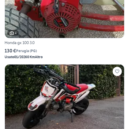
4
Honda gx 100 3.0
130 €
Perugia
(
PG
)
Usato
01/2026
0 Km
Altro