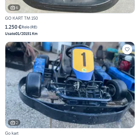
6
GO KART TM 150
1.250 €
Rolo
(
RE
)
Usato
01/2015
1 Km
2
Go kart