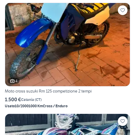
4
Moto cross suzuki Rm 125 competizione 2 tempi
1.500 €
Catania
(
CT
)
Usato
10/2000
1000 Km
Cross / Enduro