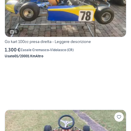
6
Go kart 100cc presa diretta - Leggere descrizione
1.300 €
Casale Cremasco-Vidolasco
(
CR
)
Usato
01/2000
1 Km
Altro