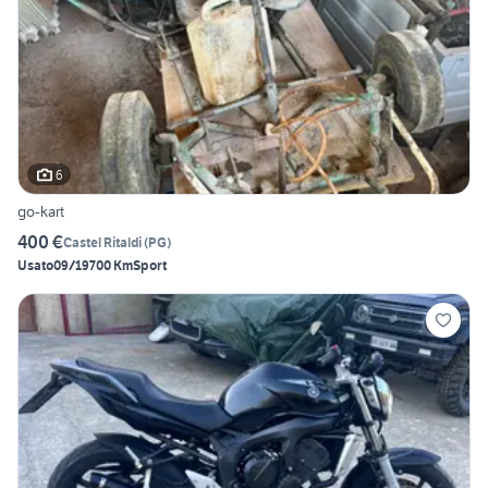
6
go-kart
400 €
Castel Ritaldi
(
PG
)
Usato
09/1970
0 Km
Sport