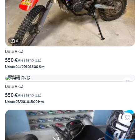
6
Beta R-12
550 €
Alessano
(
LE
)
Usato
04/2010
1500 Km
6
Beta R-12
550 €
Alessano
(
LE
)
Usato
07/2010
1500 Km