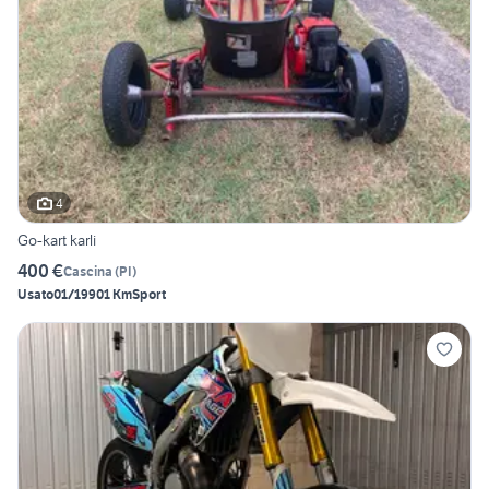
4
Go-kart karli
400 €
Cascina
(
PI
)
Usato
01/1990
1 Km
Sport