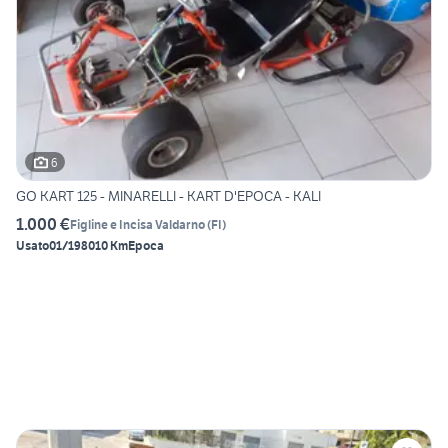
6
GO KART 125 - MINARELLI - KART D'EPOCA - KALI
1.000 €
Figline e Incisa Valdarno
(
FI
)
Usato
01/1980
10 Km
Epoca