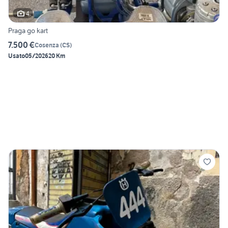
4
Praga go kart
7.500 €
Cosenza
(
CS
)
Usato
05/2026
20 Km