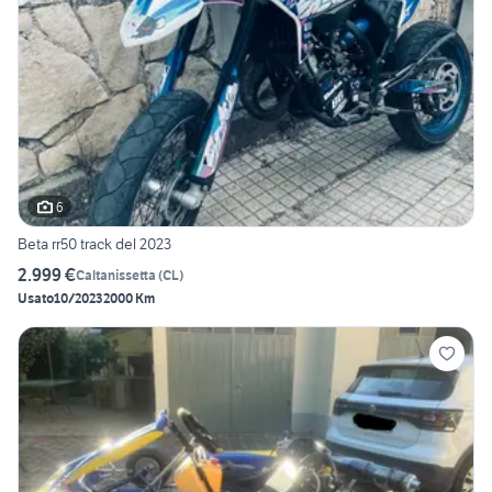
6
Beta rr50 track del 2023
2.999 €
Caltanissetta
(
CL
)
Usato
10/2023
2000 Km