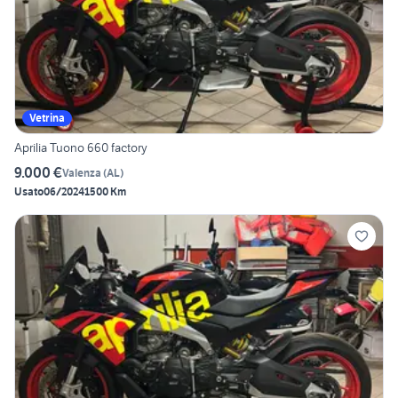
Vetrina
Aprilia Tuono 660 factory
9.000 €
Valenza
(
AL
)
Usato
06/2024
1500 Km