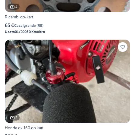
4
Ricambi go-kart
65 €
Casalgrande
(
RE
)
Usato
01/2005
0 Km
Altro
2
Honda gx 160 go kart