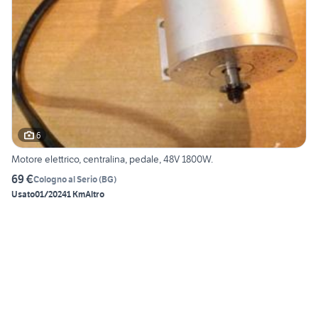
6
Motore elettrico, centralina, pedale, 48V 1800W.
69 €
Cologno al Serio
(
BG
)
Usato
01/2024
1 Km
Altro