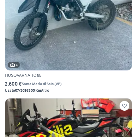
4
HUSQVARNA TC 85
2.600 €
Santa Maria di Sala
(
VE
)
Usato
07/2016
300 Km
Altro