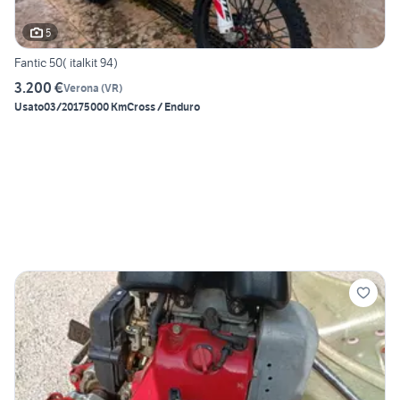
5
Fantic 50( italkit 94)
3.200 €
Verona
(
VR
)
Usato
03/2017
5000 Km
Cross / Enduro