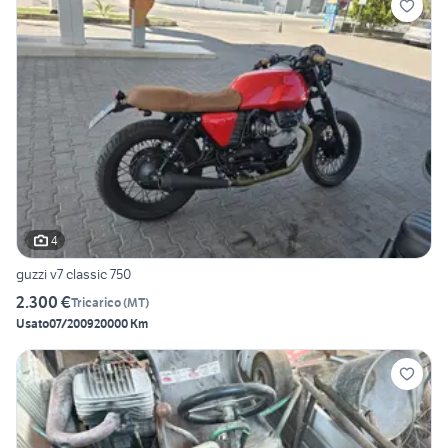
4
guzzi v7 classic 750
2.300 €
Tricarico
(
MT
)
Usato
07/2009
20000 Km