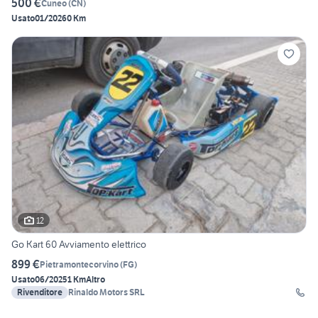
500 €
Cuneo
(
CN
)
Usato
01/2026
0 Km
12
Go Kart 60 Avviamento elettrico
899 €
Pietramontecorvino
(
FG
)
Usato
06/2025
1 Km
Altro
Rivenditore
Rinaldo Motors SRL