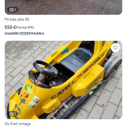
5
Pit bike pbs 90
550 €
Parma
(
PR
)
Usato
06/2021
50 Km
Altro
5
Go Kart vintage